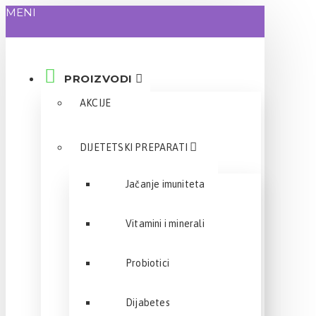
MENI
PROIZVODI
AKCIJE
DIJETETSKI PREPARATI
Jačanje imuniteta
Vitamini i minerali
Probiotici
Dijabetes