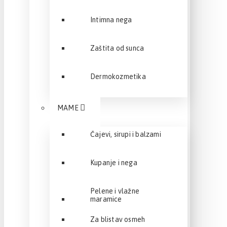
Intimna nega
Zaštita od sunca
Dermokozmetika
MAME
Čajevi, sirupi i balzami
Kupanje i nega
Pelene i vlažne
maramice
Za blistav osmeh