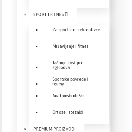
SPORT I FITNES
Za sportiste i rekreativce
Mršavljenje i fitnes
Jačanje kostiju i
zglobova
Sportske povrede i
reuma
Anatomski ulošci
Ortoze i steznici
PREMIUM PROIZVODI