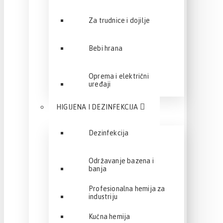
Za trudnice i dojilje
Bebi hrana
Oprema i električni
uređaji
HIGIJENA I DEZINFEKCIJA
Dezinfekcija
Održavanje bazena i
banja
Profesionalna hemija za
industriju
Kućna hemija