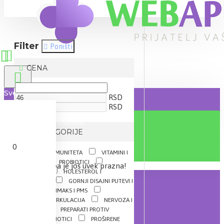
Filter
Poništi
CENA
Sve
RSD
RSD
0 proizvod(a) - 0,00 RSD
IZ KATEGORIJE
0
JAČANJE IMUNITETA
VITAMINI I
MINERALI
PROBIOTICI
Vaša korpa je još uvek prazna!
DIJABETES
HOLESTEROL I
TRIGLICERIDI
GORNJI DISAJNI PUTEVI I
GRLO
KLIMAKS I PMS
MEMORIJA I CIRKULACIJA
NERVOZA I
NESANICA
PREPARATI PROTIV
KANDIDE, PROBIOTICI
PROŠIRENE