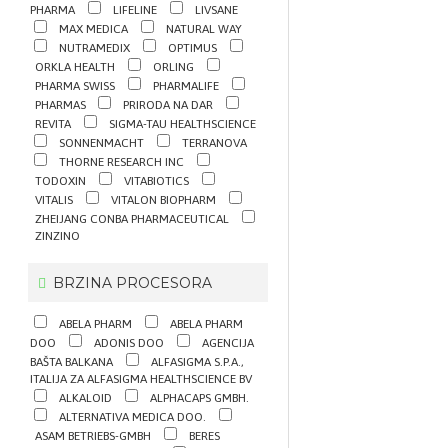
PHARMA
LIFELINE
LIVSANE
MAX MEDICA
NATURAL WAY
NUTRAMEDIX
OPTIMUS
ORKLA HEALTH
ORLING
PHARMA SWISS
PHARMALIFE
PHARMAS
PRIRODA NA DAR
REVITA
SIGMA-TAU HEALTHSCIENCE
SONNENMACHT
TERRANOVA
THORNE RESEARCH INC
TODOXIN
VITABIOTICS
VITALIS
VITALON BIOPHARM
ZHEIJANG CONBA PHARMACEUTICAL
ZINZINO
BRZINA PROCESORA
ABELA PHARM
ABELA PHARM
DOO
ADONIS DOO
AGENCIJA
BAŠTA BALKANA
ALFASIGMA S.P.A.,
ITALIJA ZA ALFASIGMA HEALTHSCIENCE BV
ALKALOID
ALPHACAPS GMBH.
ALTERNATIVA MEDICA DOO.
ASAM BETRIEBS-GMBH
BERES