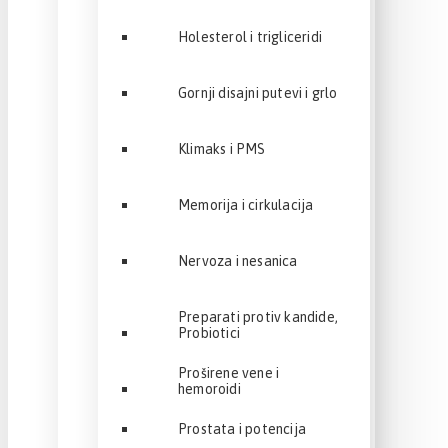
Holesterol i trigliceridi
Gornji disajni putevi i grlo
Klimaks i PMS
Memorija i cirkulacija
Nervoza i nesanica
Preparati protiv kandide,
Probiotici
Proširene vene i
hemoroidi
Prostata i potencija