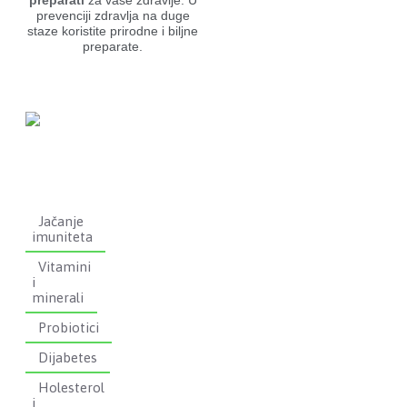
preparati
za vaše zdravlje. U
prevenciji zdravlja na duge
staze koristite prirodne i biljne
preparate.
Jačanje
imuniteta
Vitamini
i
minerali
Probiotici
Dijabetes
Holesterol
i