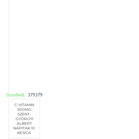
Goodwill
379379
C-VITAMIN
500MG
SZENT-
GYÖRGYI
ALBERT
NAPITAK 10
KESICA