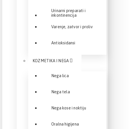
Urinarni preparati i
inkontinencija
Varenje, zatvor i proliv
Antioksidansi
KOZMETIKA I NEGA
Nega lica
Nega tela
Nega kose i noktiju
Oralna higijena