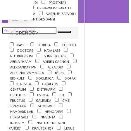
VENE I HEMOROIDI
PROSTATA I
POTENCIJA
URINARNI PREPARATI I
INKONTINENCIJA
VARENJE, ZATVOR I
PROLIV
ANTIOKSIDANSI
BRENDOVI
BAYER
BIORELA
COLLOID
DOCTORS
HAYA LABS
NUTRIVERSUM
SUNN BIOLABS
ABELA PHARM
ADRIEN GAGNON
ALEKSANDAR MN
ALKALOID
ALTERNATIVA MEDICA
BÉRES
BIO-KULT
BIOCLINICA
BIOFAR
CALIVITA
CATALYSIS
CENTRUM
DIETPHARM
DR.THEISS
ESENSA
ESI
FRUCTUS
GALENIKA
GMZ
ERVAMATIN
GOODWILL
HAMDARD LAB.
HEMOFARM
HERBA SVET
INNVENTA
INPHARM
INSTITUT "DR JOSIF
PANČIĆ"
KRAUTERHOF
LENUS