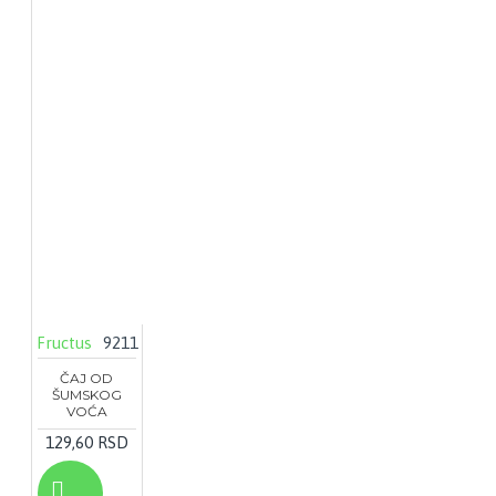
Fructus
9211
ČAJ OD
ŠUMSKOG
VOĆA
129,60 RSD