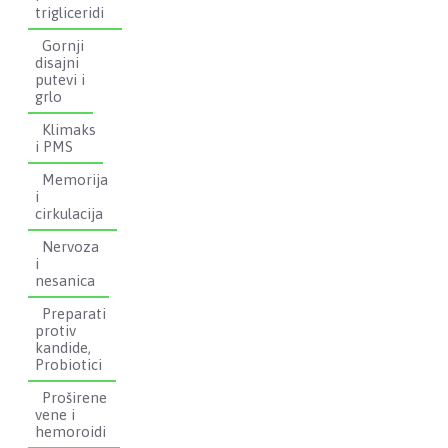
trigliceridi
Gornji
disajni
putevi i
grlo
Klimaks
i PMS
Memorija
i
cirkulacija
Nervoza
i
nesanica
Preparati
protiv
kandide,
Probiotici
Proširene
vene i
hemoroidi