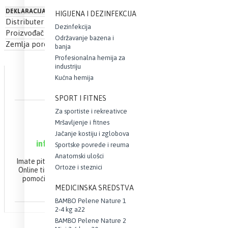
DEKLARACIJA
HIGIJENA I DEZINFEKCIJA
Distributer
Hemofarm AD Vršac
Dezinfekcija
Proizvođač
Hemofarm AD Vršac
Održavanje bazena i
Zemlja porekla
Srbija
banja
Profesionalna hemija za
industriju
Kućna hemija
SPORT I FITNES
Za sportiste i rekreativce
ONLINE PODRŠKA
Mršavljenje i fitnes
063 10 21 100
Jačanje kostiju i zglobova
info@webapoteka.rs
Sportske povrede i reuma
Anatomski ulošci
Imate pitanja u vezi Vaše narudžbine?
Ortoze i steznici
Online tim apoteke Demetra će Vam
pomoći da brzo i efikasno završite
Vašu kupovinu.
MEDICINSKA SREDSTVA
BAMBO Pelene Nature 1
2-4 kg a22
BAMBO Pelene Nature 2