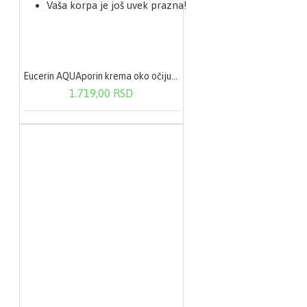
Vaša korpa je još uvek prazna!
Eucerin AQUAporin krema oko očiju 15 ml
1.719,00 RSD