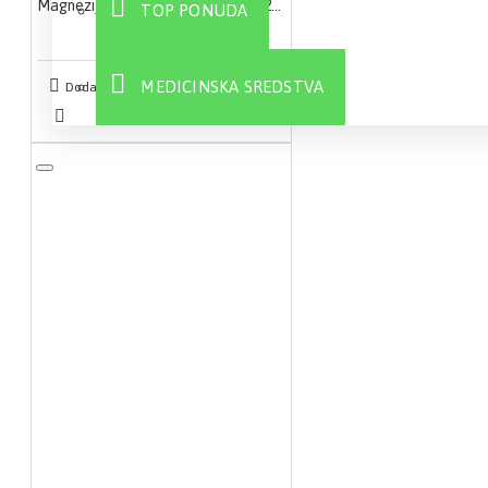
Magnezijum 375mg Liposomal 10x25ml
TOP PONUDA
2.100,00 RSD
MEDICINSKA SREDSTVA
Dodaj u korpu
Sve