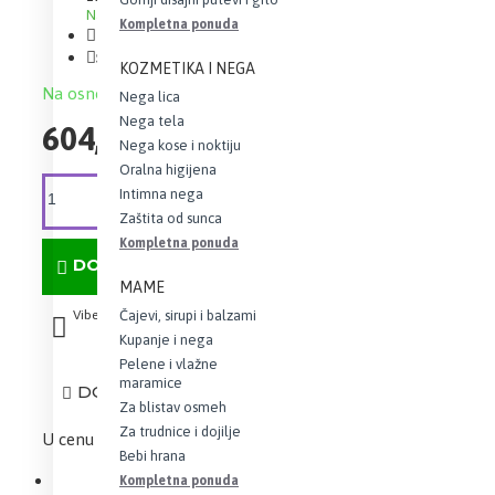
Na stanju
Kompletna ponuda
Brand:
Hemofarm
Šifra:
14871
KOZMETIKA I NEGA
Na osnovu 0 recenzija.
-
Napišite recenziju
Nega lica
Nega tela
604,80 RSD
Nega kose i noktiju
Oralna higijena
Intimna nega
Zaštita od sunca
Kompletna ponuda
DODAJ U KORPU
MAME
Čajevi, sirupi i balzami
Viber
Whatsapp
Kupanje i nega
Pelene i vlažne
maramice
DODAJ U LISTU ŽELJA
Za blistav osmeh
Za trudnice i dojilje
U cenu je uračunat iznos PDV-a
Bebi hrana
Kompletna ponuda