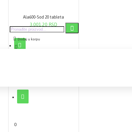
Ala600-Sod 20 tableta
3.001,20 RSD
Dodaj u korpu
0 proizvod(a) - 0,00 RSD
0