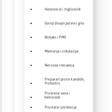
Holesterol i trigliceridi
Gornji disajni putevi i grlo
Klimaks i PMS
Memorija i cirkulacija
Nervoza i nesanica
Preparati protiv kandide,
Probiotici
Proširene vene i
hemoroidi
Prostata i potencija