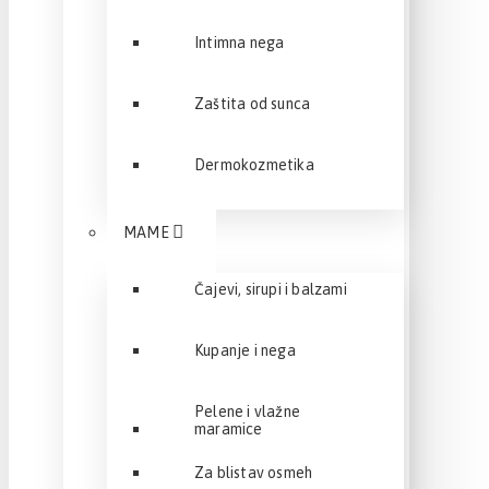
Intimna nega
Zaštita od sunca
Dermokozmetika
MAME
Čajevi, sirupi i balzami
Kupanje i nega
Pelene i vlažne
maramice
Za blistav osmeh