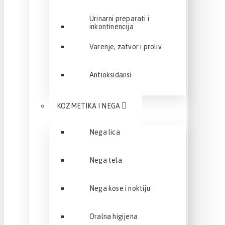
Urinarni preparati i
inkontinencija
Varenje, zatvor i proliv
Antioksidansi
KOZMETIKA I NEGA
Nega lica
Nega tela
Nega kose i noktiju
Oralna higijena