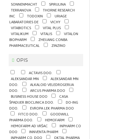
SONNENMACHT
SPIRULINA
TERRANOVA
THORNE RESEARCH
INC
TODOXIN
URIAGE
LABARATORIES DE
VICHY
VITABIOTICS
VITAL PLUS
VITALIKUM
VITALIS
VITALON
BIOPHARM
ZHEIJANG CONBA
PHARMACEUTICAL
ZINZINO
OPIS
ACTAVIS DOO.
ALEKSANDAR MN
ALEKSANDAR MN
DOO.
ALKALOID VELEDROGERIJA
DOO.
ARCUS PHARMA DOO
BUSINESS HOUSE DOO
CASA
ŠPADIJER BIOCLINICA DOO.
DO-ING
DOO.
EVROPA LEK PHARMA DOO
FITCO DOO.
GOODWILL
PHARMA DOO.
HEMOFARM
HEMOFARM AD VRŠAC
INPHARM CO
DOO
INNVENTA PHARM
INPHARM CO. DOO
OKTAL PHARMA