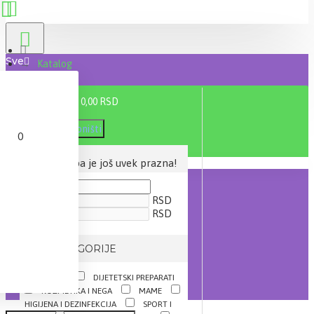
Sve
Katalog
0 proizvod(a) - 0,00 RSD
Filter
Poništi
0
CENA
Vaša korpa je još uvek prazna!
RSD
RSD
IZ KATEGORIJE
AKCIJE
DIJETETSKI PREPARATI
KOZMETIKA I NEGA
MAME
HIGIJENA I DEZINFEKCIJA
SPORT I