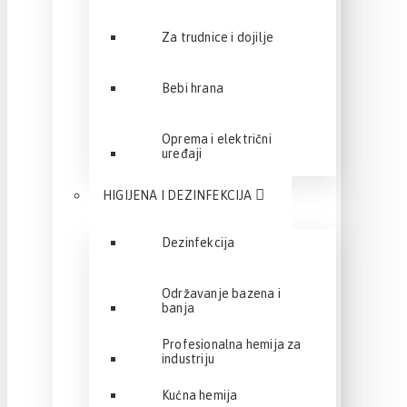
Za trudnice i dojilje
Bebi hrana
Oprema i električni
uređaji
HIGIJENA I DEZINFEKCIJA
Dezinfekcija
Održavanje bazena i
banja
Profesionalna hemija za
industriju
Kućna hemija