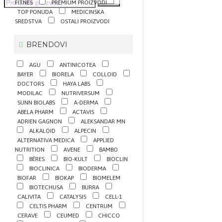
FITNES
PREMIUM PROIZVODI
TOP PONUDA
MEDICINSKA
SREDSTVA
OSTALI PROIZVODI
BRENDOVI
AGU
ANTINICOTEA
BAYER
BIORELA
COLLOID
DOCTORS
HAYA LABS
MODILAC
NUTRIVERSUM
SUNN BIOLABS
A-DERMA
ABELA PHARM
ACTAVIS
ADRIEN GAGNON
ALEKSANDAR MN
ALKALOID
ALPECIN
ALTERNATIVA MEDICA
APPLIED
NUTRITION
AVENE
BAMBO
BÉRES
BIO-KULT
BIOCLIN
BIOCLINICA
BIODERMA
BIOFAR
BIOKAP
BIOMELEM
BIOTECHUSA
BURRA
CALIVITA
CATALYSIS
CELL-1
CELTIS PHARM
CENTRUM
CERAVE
CEUMED
CHICCO