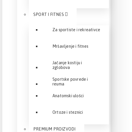
SPORT I FITNES
Za sportiste i rekreativce
Mršavljenje i fitnes
Jačanje kostiju i
zglobova
Sportske povrede i
reuma
Anatomski ulošci
Ortoze i steznici
PREMIUM PROIZVODI