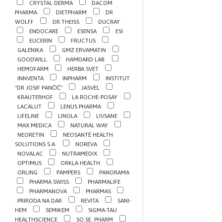
CRYSTAL DERMA
DACOM
PHARMA
DIETPHARM
DR
WOLFF
DR.THEISS
DUCRAY
ENDOCARE
ESENSA
ESI
EUCERIN
FRUCTUS
GALENIKA
GMZ ERVAMATIN
GOODWILL
HAMDARD LAB.
HEMOFARM
HERBA SVET
INNVENTA
INPHARM
INSTITUT
"DR JOSIF PANČIĆ"
JASVEL
KRAUTERHOF
LA ROCHE-POSAY
LACALUT
LENUS PHARMA
LIFELINE
LINOLA
LIVSANE
MAX MEDICA
NATURAL WAY
NEORETIN
NEOSANTÉ HEALTH
SOLUTIONS S.A.
NOREVA
NOVALAC
NUTRAMEDIX
OPTIMUS
ORKLA HEALTH
ORLING
PAMPERS
PANORAMA
PHARMA SWISS
PHARMALIFE
PHARMANOVA
PHARMAS
PRIRODA NA DAR
REVITA
SANI-
HEM
SEMIKEM
SIGMA-TAU
HEALTHSCIENCE
SO.SE. PHARM