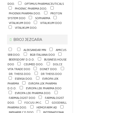
DOO.
OPTIMUS PHARMACEUTICALS
PHOENIC PHARMA DOO.
PHOENIX PHARMA DOO.
PROTON
SYSTEM DOO
SOPHARMA
VITALIKUM DOO
VITALIKUM DOO
VITALIKUM DOO.
BROJ JEZGARA
ALEKSANDAR MN
AMICUS
SRB DOO.
BGB ITALIANA DOO
BEIERSDORF D.O.O.
BUSINESS HOUSE
DOO
CEUMED DOO.
DOLCE
VITA TRADE DOO
DONET DOO.
DR. THEISS DOO.
DR THEISS DOO
ESENSA DOO.
EVROPA LEK
PHARMA
EVROPA LEK PHARMA
D.O.O.
EVROPA LEK PHARMA DOO
EVROPA LEK PHARMA DOO.
FARMALOGIST DOO
FARMALOGIST
DOO.
FOCUS I.M.C.
GOODWILL
PHARMA DOO.
HEMOFARM AD
INPHARM CO DOO
INTERNATIONAL