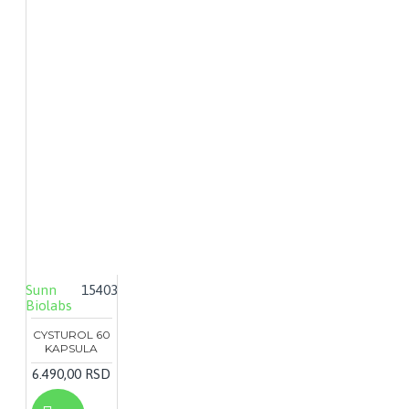
SUNN BIOLABS
SWISSW
MEDICAL PRODUCTS SAGL
TODOX
ZDRAVA HRANA DOO
UNION SWISS
LTD
UNIPRO
VITABIOTICS LTD.
VITALIS DOCTORS GROUP DOO
VITALON DOO
ZINZINO
ZHEJIANG CONBA PHARMACEUTICAL CO
LTD.
ŠUMSKE KAPI DOO
Sunn
15403
Biolabs
CYSTUROL 60
KAPSULA
6.490,00 RSD