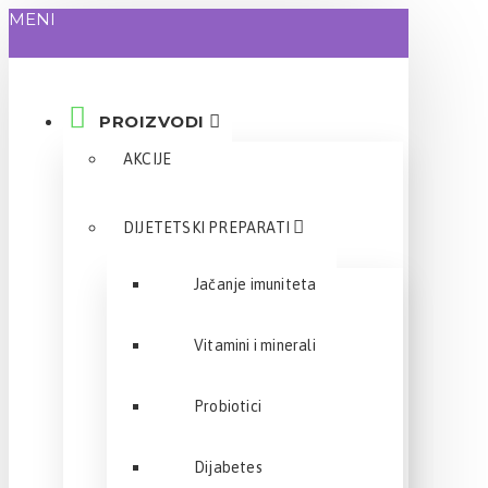
MENI
PROIZVODI
AKCIJE
DIJETETSKI PREPARATI
Jačanje imuniteta
Vitamini i minerali
Probiotici
Dijabetes