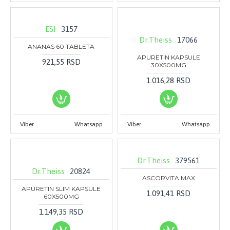
ESI
3157
Dr.Theiss
17066
ANANAS 60 TABLETA
APURETIN KAPSULE
921,55 RSD
30X500MG
1.016,28 RSD
Viber
Whatsapp
Viber
Whatsapp
Dr.Theiss
379561
Dr.Theiss
20824
ASCORVITA MAX
APURETIN SLIM KAPSULE
1.091,41 RSD
60X500MG
1.149,35 RSD