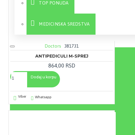
TOP PONUDA
MEDICINSKA SREDSTVA
Doctors
381731
Sve
ANTIPEDICULI M-SPREJ
864,00 RSD
Dodaj u korpu
Viber
Whatsapp