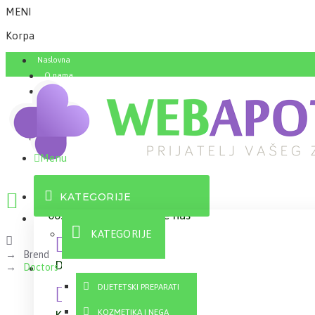
MENI
Korpa
Naslovna
O nama
FAQ
Menu
KATEGORIJE
063 10 21 100
Pozovite nas
KATEGORIJE
Brend
Dostava
Informacije o dostavi
Doctors
DIJETETSKI PREPARATI
KOZMETIKA I NEGA