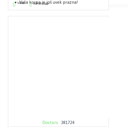
Vaša korpa je još uvek prazna!
Viber
Whatsapp
Doctors
381724