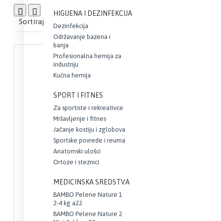
Uporedi proizvod
0
HIGIJENA I DEZINFEKCIJA
Sortiraj:
Prikaži:
Dezinfekcija
Održavanje bazena i
banja
Profesionalna hemija za
industriju
Kućna hemija
SPORT I FITNES
Za sportiste i rekreativce
Mršavljenje i fitnes
Jačanje kostiju i zglobova
Sportske povrede i reuma
Anatomski ulošci
Ortoze i steznici
MEDICINSKA SREDSTVA
BAMBO Pelene Nature 1
2-4 kg a22
BAMBO Pelene Nature 2