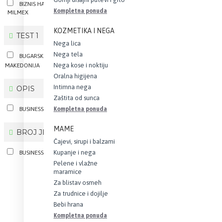
BIZNIS HAUS
HIZMET
Kompletna ponuda
MILMEX
KOZMETIKA I NEGA
TEST 1
Nega lica
Nega tela
BUGARSKA
SEVERNA
Nega kose i noktiju
MAKEDONIJA
SRBIJA
TURSKA
Oralna higijena
Intimna nega
OPIS
Zaštita od sunca
BUSINESS HOUSE DOO
Kompletna ponuda
MAME
BROJ JEZGARA
Čajevi, sirupi i balzami
Kupanje i nega
BUSINESS HOUSE DOO
Pelene i vlažne
maramice
Za blistav osmeh
Za trudnice i dojilje
Bebi hrana
Kompletna ponuda