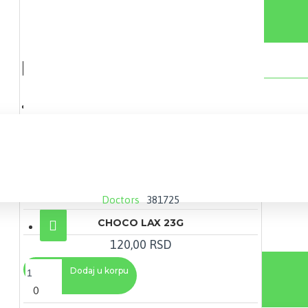
Doctors
381725
CHOCO LAX 23G
120,00 RSD
0 proizvod(a) - 0,00 RSD
Dodaj u korpu
0