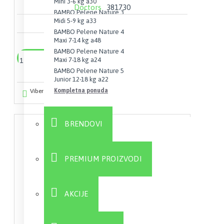
Mini 3-6 kg a30
Doctors
381730
BAMBO Pelene Nature 3
Midi 5-9 kg a33
ANTIPEDICULI M-ČEŠALJ
BAMBO Pelene Nature 4
2.328,00 RSD
Maxi 7-14 kg a48
BAMBO Pelene Nature 4
Dodaj u korpu
Maxi 7-18 kg a24
BAMBO Pelene Nature 5
Junior 12-18 kg a22
Kompletna ponuda
Viber
Whatsapp
BRENDOVI
PREMIUM PROIZVODI
AKCIJE