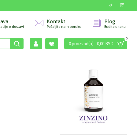
tava
Kontakt
Blog
acije o dostavi
Pošaljite nam poruku
Budite u toku
0
0 proizvod(a) - 0,00 RSD