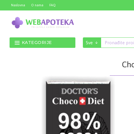
Naslovna
O nama
FAQ
KATEGORIJE
Sve
Ch