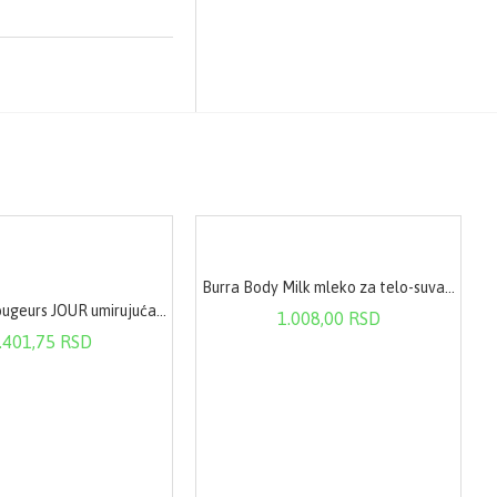
Burra Body Milk mleko za telo-suva koža 200ml
Avene Antirougeurs JOUR umirujuća emulzija za dan SPF30 40 ml
1.008,00 RSD
.401,75 RSD