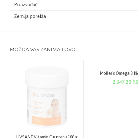
Proizvođač
Zemlja porekla
MOŽDA VAS ZANIMA I OVO...
Moller´s Omega 3 Ki
2.347,20 R
LIVSANE Vitamin C u prahu 100 g