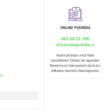
ONLINE PODRŠKA
063 10 21 100
nosti
info@webapoteka.rs
Imate pitanja u vezi Vaše
narudžbine? Online tim apoteke
Demetra će Vam pomoći da brzo i
efikasno završite Vašu kupovinu.
iju
 način života.