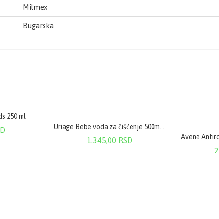
Milmex
Bugarska
ds 250 ml
Uriage Bebe voda za čišćenje 500ml 591
SD
1.345,00 RSD
2