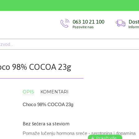
063 10 21 100
Dos
Pozovite nas
Inform
oco 98% COCOA 23g
OPIS
KOMENTARI
Choco 98% COCOA 23g
Bez šećera sa steviom
Pomaže lučenju hormona sreće -
serotonina i dopamina