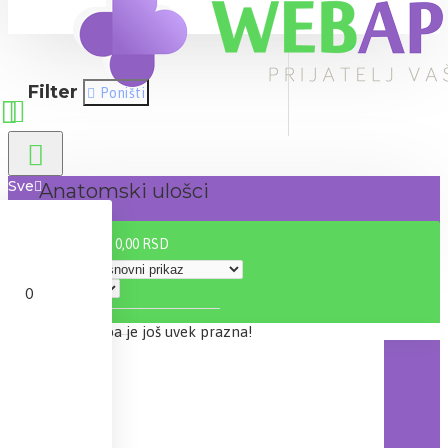
Filter
Poništi
Sve
Anatomski ulošci
0 proizvod(a) - 0,00 RSD
0
Sortiraj:
Prikaži:
0
Vaša korpa je još uvek prazna!