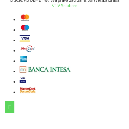
©
2026. AU DEMETRA. Sva prava zadržana. Softverska izrada
STIV Solutions