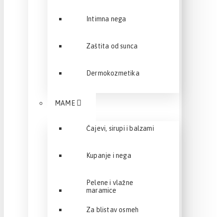
Intimna nega
Zaštita od sunca
Dermokozmetika
MAME
Čajevi, sirupi i balzami
Kupanje i nega
Pelene i vlažne
maramice
Za blistav osmeh