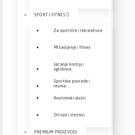
SPORT I FITNES
Za sportiste i rekreativce
Mršavljenje i fitnes
Jačanje kostiju i
zglobova
Sportske povrede i
reuma
Anatomski ulošci
Ortoze i steznici
PREMIUM PROIZVODI