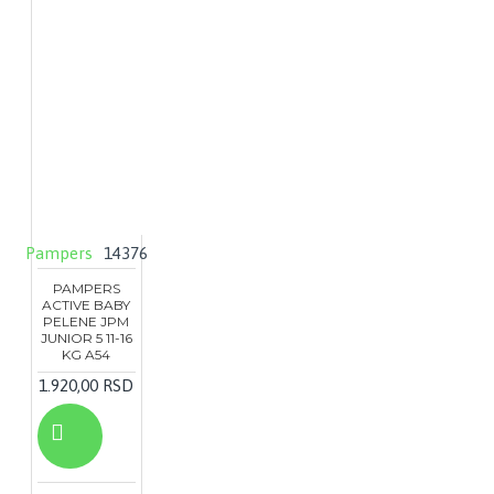
Pampers
14376
PAMPERS
ACTIVE BABY
PELENE JPM
JUNIOR 5 11-16
KG A54
1.920,00 RSD