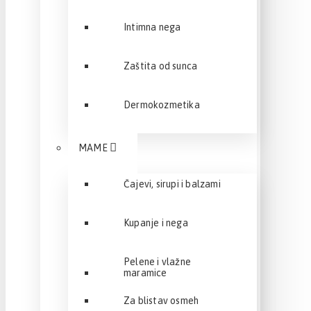
Intimna nega
Zaštita od sunca
Dermokozmetika
MAME
Čajevi, sirupi i balzami
Kupanje i nega
Pelene i vlažne
maramice
Za blistav osmeh