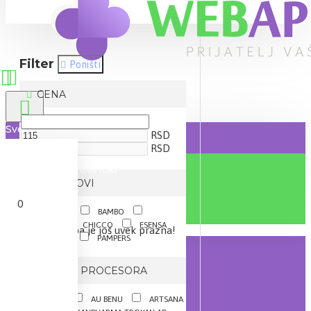
Filter
Poništi
CENA
Sve
RSD
RSD
0 proizvod(a) - 0,00 RSD
BRENDOVI
0
ACTAVIS
BAMBO
CEUMED
CHICCO
ESENSA
Vaša korpa je još uvek prazna!
LIVSANE
PAMPERS
BRZINA PROCESORA
ABENA
AU BENU
ARTSANA