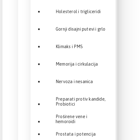
Holesterol i trigliceridi
Gornji disajni putevi i grlo
Klimaks i PMS
Memorija i cirkulacija
Nervoza i nesanica
Preparati protiv kandide,
Probiotici
Proširene vene i
hemoroidi
Prostata i potencija