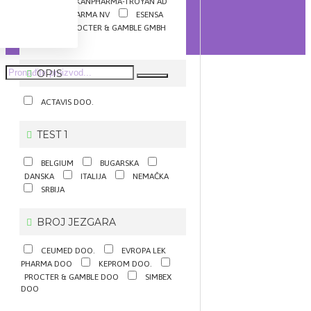
SPA.
BALKANPHARMA-TROYAN AD
CERES PHARMA NV
ESENSA
DOO.
PROCTER & GAMBLE GMBH
SUNLIFE
OPIS
ACTAVIS DOO.
TEST 1
BELGIUM
BUGARSKA
DANSKA
ITALIJA
NEMAČKA
SRBIJA
BROJ JEZGARA
CEUMED DOO.
EVROPA LEK
PHARMA DOO
KEPROM DOO.
PROCTER & GAMBLE DOO
SIMBEX
DOO