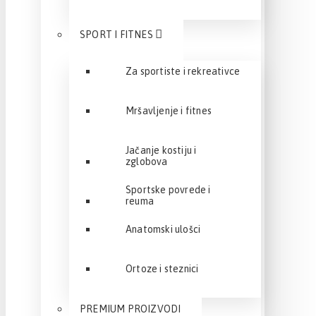
SPORT I FITNES
Za sportiste i rekreativce
Mršavljenje i fitnes
Jačanje kostiju i
zglobova
Sportske povrede i
reuma
Anatomski ulošci
Ortoze i steznici
PREMIUM PROIZVODI