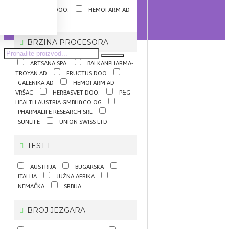
ACTAVIS DOO.
HEMOFARM AD
VRŠAC
BRZINA PROCESORA
ARTSANA SPA.
BALKANPHARMA-
TROYAN AD
FRUCTUS DOO
GALENIKA AD
HEMOFARM AD
VRŠAC
HERBASVET DOO.
P&G
HEALTH AUSTRIA GMBH&CO.OG
PHARMALIFE RESEARCH SRL
SUNLIFE
UNION SWISS LTD
TEST 1
AUSTRIJA
BUGARSKA
ITALIJA
JUŽNA AFRIKA
NEMAČKA
SRBIJA
BROJ JEZGARA