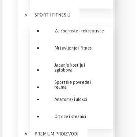
SPORT I FITNES
Za sportiste i rekreativce
Mršavljenje i fitnes
Jačanje kostiju i
zglobova
Sportske povrede i
reuma
Anatomski ulošci
Ortoze i steznici
PREMIUM PROIZVODI