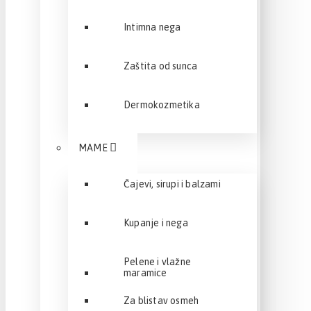
Intimna nega
Zaštita od sunca
Dermokozmetika
MAME
Čajevi, sirupi i balzami
Kupanje i nega
Pelene i vlažne
maramice
Za blistav osmeh