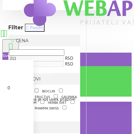
Filter
Poništi
CENA
Sve
RSD
RSD
0 proizvod(a) - 0,00 RSD
BRENDOVI
0
ACTAVIS
BIOCLIN
CHICCO
FRUCTUS
GALENIKA
Vaša korpa je još uvek prazna!
HEMOFARM
HERBA SVET
LIVSANE
PHARMA SWISS
PHARMALIFE
OPIS