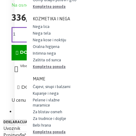
Na osnovu 0 recenzija.
-
Napišite recenziju
Kompletna ponuda
336,34 RSD
KOZMETIKA I NEGA
Nega lica
Nega tela
Nega kose i noktiju
Oralna higijena
DODAJ U KORPU
Intimna nega
Zaštita od sunca
Viber
Whatsapp
Kompletna ponuda
MAME
DODAJ U LISTU ŽELJA
Čajevi, sirupi i balzami
Kupanje i nega
U cenu je uračunat iznos PDV-a
Pelene i vlažne
maramice
Za blistav osmeh
Za trudnice i dojilje
DEKLARACIJA
Bebi hrana
Uvoznik
Evropa Lek Pharma doo
Kompletna ponuda
Proizvođač
Sunlife