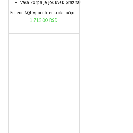
Vaša korpa je još uvek prazna!
Eucerin AQUAporin krema oko očiju 15 ml
1.719,00 RSD