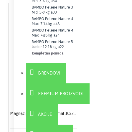
Mini 3-6 kg a30
BAMBO Pelene Nature 3
Midi 5-9 kg a33
BAMBO Pelene Nature 4
Maxi 7-14 kg a48
BAMBO Pelene Nature 4
Maxi 7-18 kg a24
BAMBO Pelene Nature 5
Junior 12-18 kg a22
Kompletna ponuda
BRENDOVI
PREMIUM PROIZVODI
Magnezijum 375mg Liposomal 10x25ml
AKCIJE
2.100,00 RSD