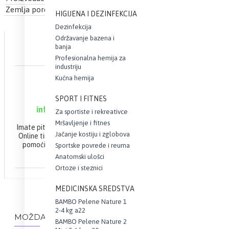
Zemlja porekla
Nemačka
HIGIJENA I DEZINFEKCIJA
Dezinfekcija
Održavanje bazena i
banja
Profesionalna hemija za
industriju
Kućna hemija
ONLINE PODRŠKA
063 10 21 100
SPORT I FITNES
info@webapoteka.rs
Za sportiste i rekreativce
Mršavljenje i fitnes
Imate pitanja u vezi Vaše narudžbine?
Jačanje kostiju i zglobova
Online tim apoteke Demetra će Vam
pomoći da brzo i efikasno završite
Sportske povrede i reuma
Vašu kupovinu.
Anatomski ulošci
Ortoze i steznici
MEDICINSKA SREDSTVA
BAMBO Pelene Nature 1
2-4 kg a22
MOŽDA VAS ZANIMA I OVO...
BAMBO Pelene Nature 2