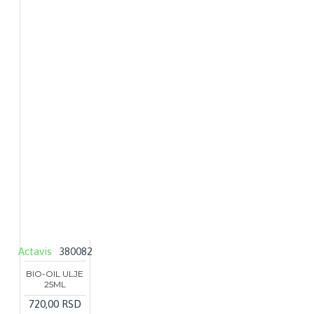
Actavis
380082
BIO-OIL ULJE
25ML
720,00 RSD