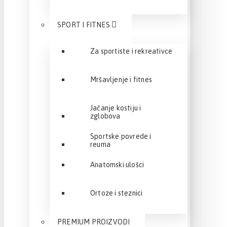
SPORT I FITNES
Za sportiste i rekreativce
Mršavljenje i fitnes
Jačanje kostiju i
zglobova
Sportske povrede i
reuma
Anatomski ulošci
Ortoze i steznici
PREMIUM PROIZVODI