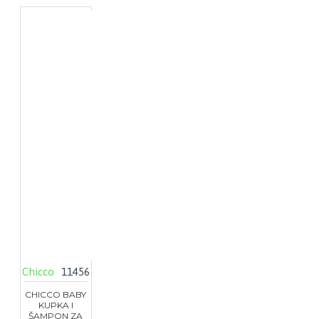
Chicco
11456
CHICCO BABY
KUPKA I
ŠAMPON ZA