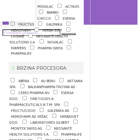
AGU
MODILAC
ACTAVIS
ALKALOID
BAMBO
CEUMED
CHICCO
ESENSA
FRUCTUS
GALENIKA
HEMOFARM
HERBA SVET
LIVSANE
NEOSANTÉ HEALTH
SOLUTIONS S.A.
NOVALAC
PAMPERS
PHARMA SWISS
PHARMALIFE
BRZINA PROCESORA
ABENA
AU BENU
ARTSANA
SPA.
BALKANPHARMA-TROYAN AD
CERES PHARMA NV
ESENSA
DOO.
FINE FOODS &
PHARMACEUTICALS N.T.M. SPA
FRUCTUS DOO
GALENIKA AD
HEMOFARM AD VRŠAC
HERBASVET
DOO.
LABORATOIRES GILBERT
MONTEX SWISS AG
NEOSANTÉ
HEALTH SOLUTIONS S.A.
PHARMALIFE