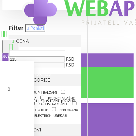
Filter
Poništi
CENA
Sve
RSD
RSD
0 proizvod(a) - 0,00 RSD
IZ KATEGORIJE
0
ČAJEVI, SIRUPI I BALZAMI
KUPANJE I NEGA
PELENE I VLAŽNE
Vaša korpa je još uvek prazna!
MARAMICE
ZA BLISTAV OSMEH
ZA TRUDNICE I DOJILJE
BEBI HRANA
OPREMA I ELEKTRIČNI UREĐAJI
BRENDOVI