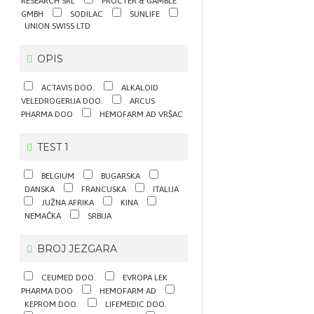
RESEARCH SRL
PROCTER & GAMBLE
GMBH
SODILAC
SUNLIFE
UNION SWISS LTD
OPIS
ACTAVIS DOO.
ALKALOID
VELEDROGERIJA DOO.
ARCUS
PHARMA DOO
HEMOFARM AD VRŠAC
TEST 1
BELGIUM
BUGARSKA
DANSKA
FRANCUSKA
ITALIJA
JUŽNA AFRIKA
KINA
NEMAČKA
SRBIJA
BROJ JEZGARA
CEUMED DOO.
EVROPA LEK
PHARMA DOO
HEMOFARM AD
KEPROM DOO.
LIFEMEDIC DOO.