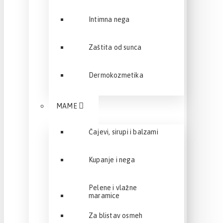
Intimna nega
Zaštita od sunca
Dermokozmetika
MAME
Čajevi, sirupi i balzami
Kupanje i nega
Pelene i vlažne
maramice
Za blistav osmeh