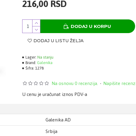
216,00 RSD
DODAJ U KORPU
DODAJ U LISTU ŽELJA
Lager:
Na stanju
Brand:
Galenika
Šifra:
1278
Na osnovu 0 recenzija.
-
Napišite recenz
U cenu je uračunat iznos PDV-a
Galenika AD
Srbija