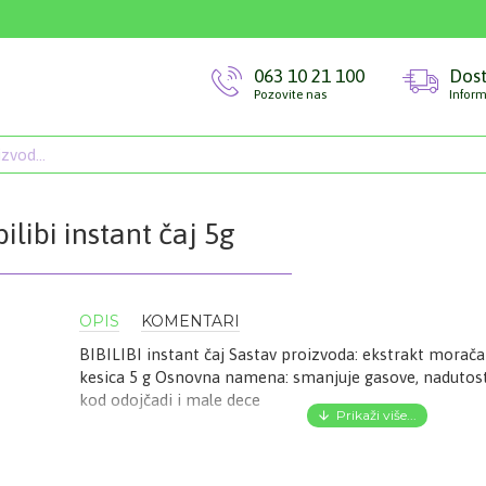
063 10 21 100
Dos
Pozovite nas
Inform
bilibi instant čaj 5g
OPIS
KOMENTARI
BIBILIBI instant čaj Sastav proizvoda: ekstrakt morača
kesica 5 g Osnovna namena: smanjuje gasove, nadutost
kod odojčadi i male dece