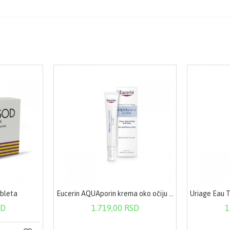
ableta
Eucerin AQUAporin krema oko očiju 15 ml
SD
1.719,00 RSD
1