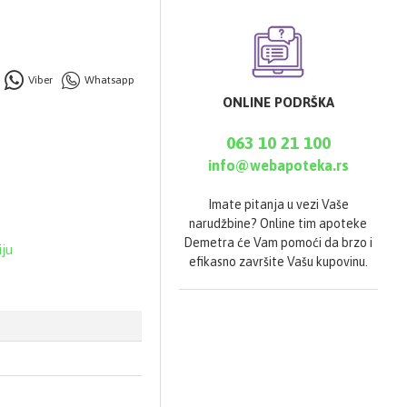
Viber
Whatsapp
ONLINE PODRŠKA
063 10 21 100
info@webapoteka.rs
Imate pitanja u vezi Vaše
narudžbine? Online tim apoteke
Demetra će Vam pomoći da brzo i
iju
efikasno završite Vašu kupovinu.