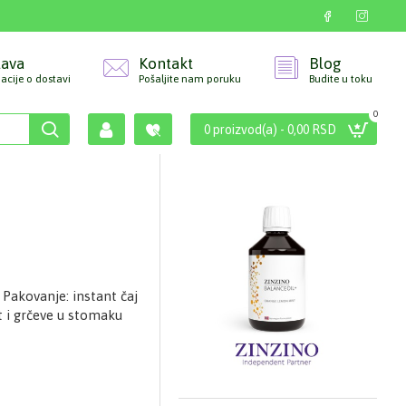
tava
Kontakt
Blog
acije o dostavi
Pošaljite nam poruku
Budite u toku
0
0 proizvod(a) - 0,00 RSD
 Pakovanje: instant čaj
 i grčeve u stomaku