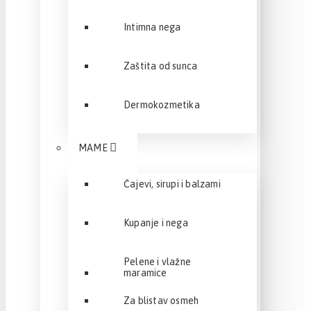
Intimna nega
Zaštita od sunca
Dermokozmetika
MAME
Čajevi, sirupi i balzami
Kupanje i nega
Pelene i vlažne
maramice
Za blistav osmeh