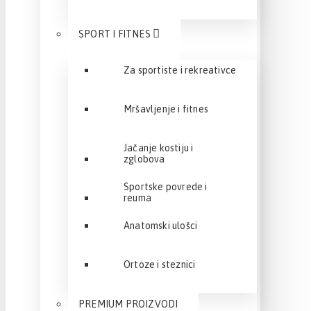
SPORT I FITNES
Za sportiste i rekreativce
Mršavljenje i fitnes
Jačanje kostiju i
zglobova
Sportske povrede i
reuma
Anatomski ulošci
Ortoze i steznici
PREMIUM PROIZVODI