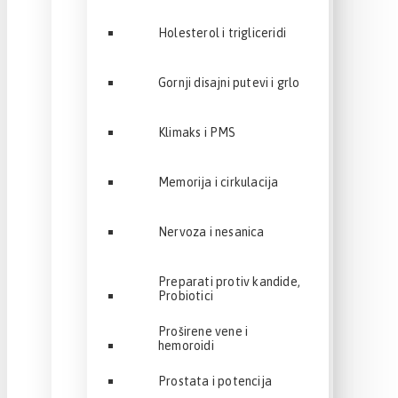
Holesterol i trigliceridi
Gornji disajni putevi i grlo
Klimaks i PMS
Memorija i cirkulacija
Nervoza i nesanica
Preparati protiv kandide,
Probiotici
Proširene vene i
hemoroidi
Prostata i potencija