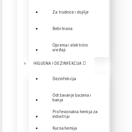
Za trudnice i dojilje
Bebi hrana
Oprema i električni
uređaji
HIGIJENA I DEZINFEKCIJA
Dezinfekcija
Održavanje bazena i
banja
Profesionalna hemija za
industriju
Kućna hemija