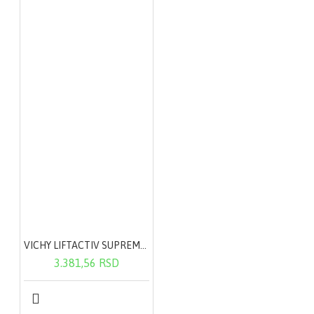
VICHY LIFTACTIV SUPREME krema za normalnu do mešovite kože 50ml
3.381,56 RSD