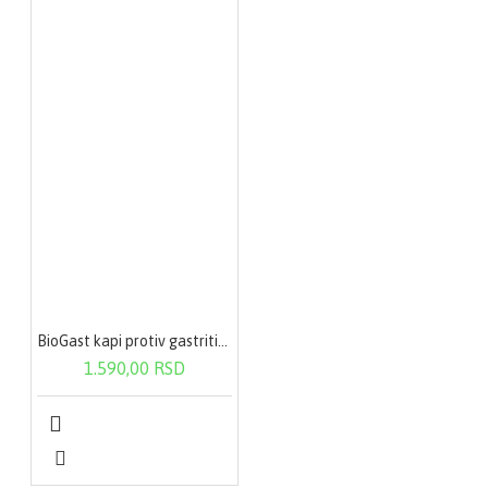
BioGast kapi protiv gastritisa i helikobakter pilori 100 ml
1.590,00 RSD