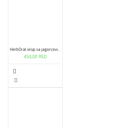
HerbOral sirup sa jagorcevinom i acerolom 125ml
450,00 RSD