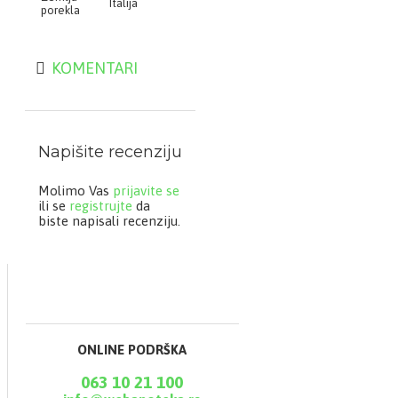
Italija
porekla
ESI GARANCIJE:
KOMENTARI
Bez veštačkih
zaslađivača i boje
Napišite recenziju
Jedinstvena formula
koja sjedinjava dobra
Molimo Vas
prijavite se
svojstva aloje i nonija
ili se
registrujte
da
biste napisali recenziju.
Nije razblažen vodom
Sok aloe je prikupljen u
Americi; sok noni
dolazi sa Havaja
ONLINE PODRŠKA
063 10 21 100
Sadržaj polisaharida*