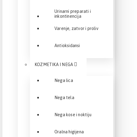
Urinarni preparati i
inkontinencija
Varenje, zatvor i proliv
Antioksidansi
KOZMETIKA I NEGA
Nega lica
Nega tela
Nega kose i noktiju
Oralna higijena