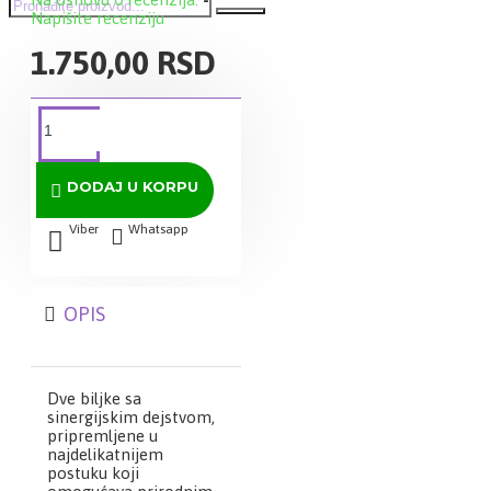
Napišite recenziju
1.750,00 RSD
DODAJ U KORPU
Viber
Whatsapp
OPIS
Dve biljke sa
sinergijskim dejstvom,
pripremljene u
najdelikatnijem
postuku koji