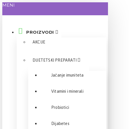
MENI
PROIZVODI
AKCIJE
DIJETETSKI PREPARATI
Jačanje imuniteta
Vitamini i minerali
Probiotici
Dijabetes