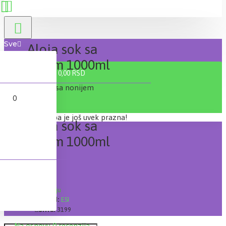
Sve
Aloja sok sa
nonijem 1000ml
0 proizvod(a) - 0,00 RSD
0
Vaša korpa je još uvek prazna!
Aloja sok sa
nonijem 1000ml
Lager:
Na stanju
Brand:
ESI
Šifra:
3199
Na osnovu 0 recenzija.
-