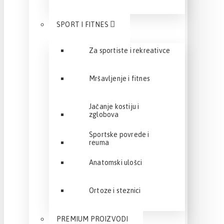
SPORT I FITNES
Za sportiste i rekreativce
Mršavljenje i fitnes
Jačanje kostiju i
zglobova
Sportske povrede i
reuma
Anatomski ulošci
Ortoze i steznici
PREMIUM PROIZVODI