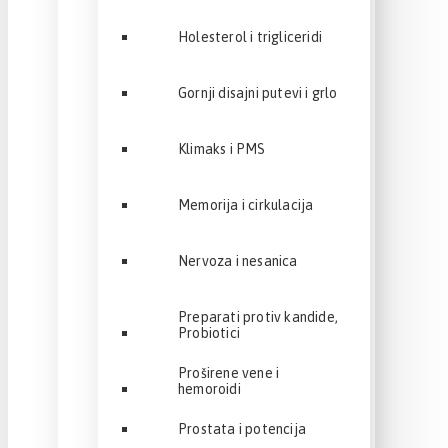
Holesterol i trigliceridi
Gornji disajni putevi i grlo
Klimaks i PMS
Memorija i cirkulacija
Nervoza i nesanica
Preparati protiv kandide,
Probiotici
Proširene vene i
hemoroidi
Prostata i potencija