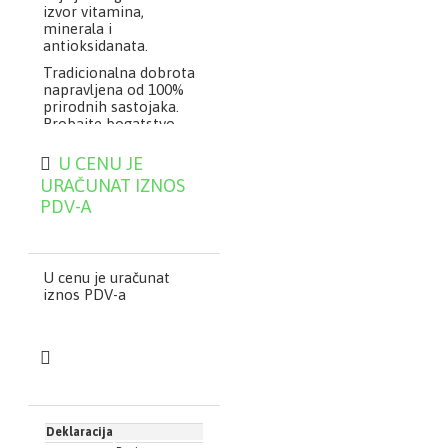
izvor vitamina,
minerala i
antioksidanata.
Tradicionalna dobrota
napravljena od 100%
prirodnih sastojaka.
Probajte bogatstvo
ukusa divljih kajsija!
U CENU JE
URAČUNAT IZNOS
Antioksidans,
PDV-A
antikancer
Reguliše teško
disanje
Zaustavlja kašalj
U cenu je uračunat
Snižava visok
iznos PDV-a
krvni pritisak
Smanjuje bolove
Protiv artritisa
Prirodni laksativ
Stimuliše
metabolizam
Funkciju debelog
creva
Deklaracija
Usporava