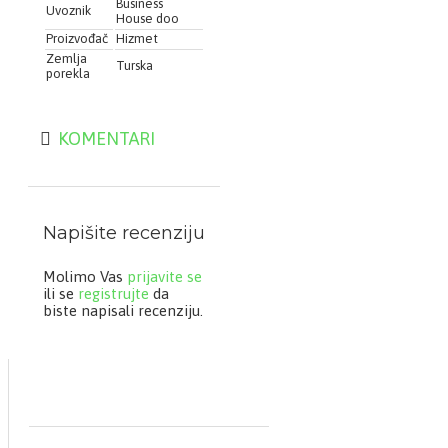
Business
starenje
Uvoznik
House doo
Proizvođač
Hizmet
Zemlja
2x1 supena kašika
Turska
porekla
dnevno
KOMENTARI
Napišite recenziju
Molimo Vas
prijavite se
ili se
registrujte
da
biste napisali recenziju.