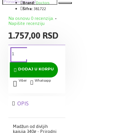
Brand:
Doctors
Šifra:
381722
Na osnovu 0 recenzija.
-
Napišite recenziju
1.757,00 RSD
DODAJ U KORPU
Viber
Whatsapp
OPIS
Madžun od divljih
kajsija 340g - Prirodni