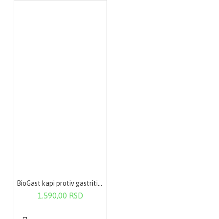
BioGast kapi protiv gastritisa i helikobakter pilori 100 ml
1.590,00 RSD