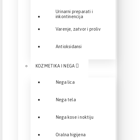
Urinarni preparati i
inkontinencija
Varenje, zatvor i proliv
Antioksidansi
KOZMETIKA I NEGA
Nega lica
Nega tela
Nega kose i noktiju
Oralna higijena