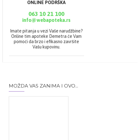
ONLINE PODRŠKA
063 10 21 100
info@webapoteka.rs
Imate pitanja u vezi Vaše narudžbine?
Online tim apoteke Demetra će Vam
pomoći da brzo i efikasno završite
Vašu kupovinu.
MOŽDA VAS ZANIMA I OVO...