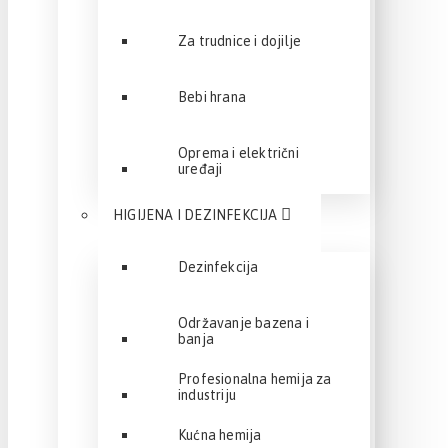
Za trudnice i dojilje
Bebi hrana
Oprema i električni
uređaji
HIGIJENA I DEZINFEKCIJA
Dezinfekcija
Održavanje bazena i
banja
Profesionalna hemija za
industriju
Kućna hemija