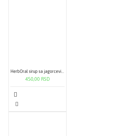
HerbOral sirup sa jagorcevinom i acerolom 125ml
450,00 RSD