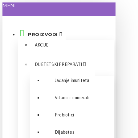
MENI
PROIZVODI
AKCIJE
DIJETETSKI PREPARATI
Jačanje imuniteta
Vitamini i minerali
Probiotici
Dijabetes