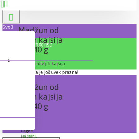
Sve
Madžun od
divljih kajsija
0 proizvod(a) - 0,00 RSD
340 g
0
Vaša korpa je još uvek prazna!
Madžun od
divljih kajsija
340 g
Lager:
Na stanju