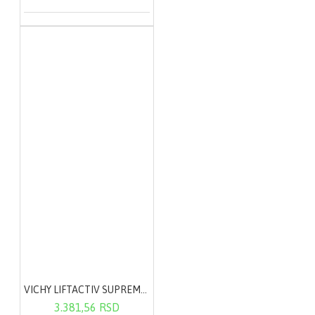
VICHY LIFTACTIV SUPREME krema za normalnu do mešovite kože 50ml
3.381,56 RSD