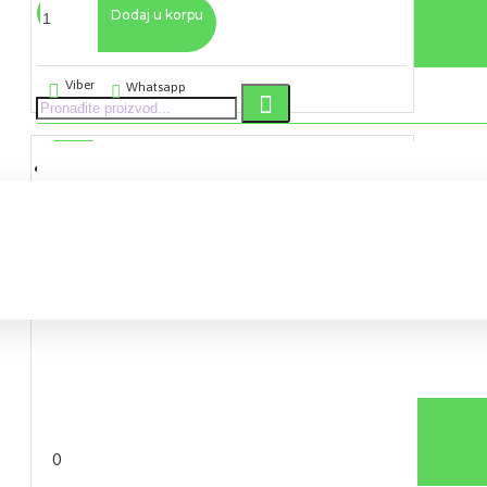
Dodaj u korpu
Viber
Whatsapp
0 proizvod(a) - 0,00 RSD
0