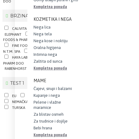
DOO
Kompletna ponuda
BRZINA PROCESORA
KOZMETIKA I NEGA
Nega lica
CALIVITA INTERNATIONAL
Nega tela
ELEPHANT
ESENSA DOO.
FINE
FOODS & PHARMACEUTICALS N.T.M. SPA
Nega kose i noktiju
FINE FOODS & PHARMACEUTICALS
Oralna higijena
N.T.M. SPA
GOODWILL PHARMA KFT.
Intimna nega
HAYA LABS
HIZMET
MINT
Zaštita od sunca
PHARM DOO
PAR PAK DOO
Kompletna ponuda
RABENHORST
MAME
TEST 1
Čajevi, sirupi i balzami
Kupanje i nega
EU
ITALIJA
MAĐARSKA
NEMAČKA
SAD
SRBIJA
Pelene i vlažne
maramice
TURSKA
Za blistav osmeh
Za trudnice i dojilje
Bebi hrana
Kompletna ponuda