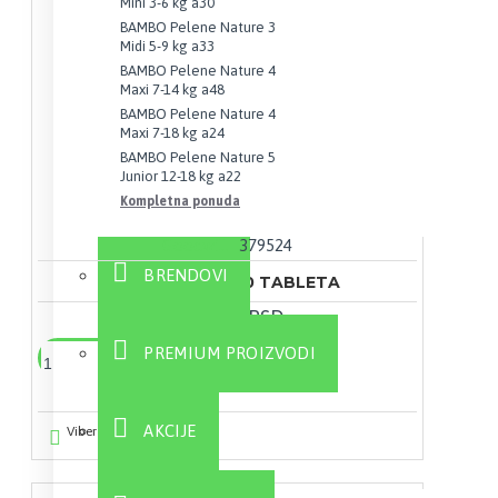
Mini 3-6 kg a30
BAMBO Pelene Nature 3
Midi 5-9 kg a33
BAMBO Pelene Nature 4
Maxi 7-14 kg a48
BAMBO Pelene Nature 4
Maxi 7-18 kg a24
BAMBO Pelene Nature 5
Junior 12-18 kg a22
Kompletna ponuda
Goodwill
379524
BRENDOVI
ALA600-SOD 20 TABLETA
3.001,20 RSD
PREMIUM PROIZVODI
Dodaj u korpu
AKCIJE
Viber
Whatsapp