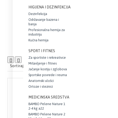
HIGIJENA I DEZINFEKCIJA
Antioksidansi jačaju od
Dezinfekcija
Održavanje bazena i
banja
Profesionalna hemija za
industriju
Kućna hemija
SPORT I FITNES
Za sportiste i rekreativce
Uporedi proizvod
0
Mršavljenje i fitnes
Sortiraj:
Prikaži:
Jačanje kostiju i zglobova
Sportske povrede i reuma
Anatomski ulošci
Ortoze i steznici
MEDICINSKA SREDSTVA
BAMBO Pelene Nature 1
2-4 kg a22
BAMBO Pelene Nature 2