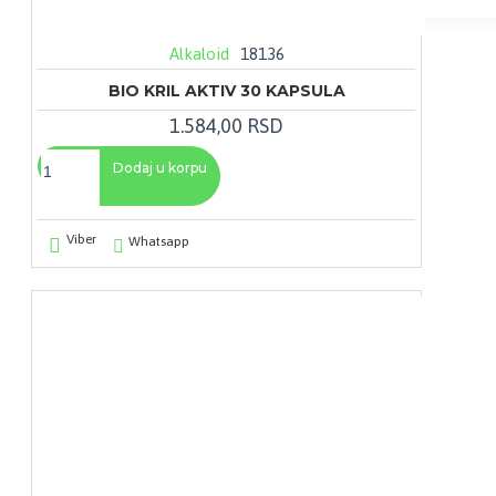
Vaša korpa je još uvek prazna!
Alkaloid
18136
BIO KRIL AKTIV 30 KAPSULA
1.584,00 RSD
Dodaj u korpu
Viber
Whatsapp