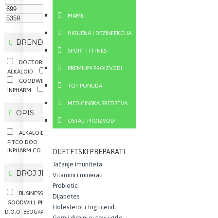
RSD
MAME
RSD
HIGIJENA I DEZINFEKCIJA
BRENDOVI
SPORT I FITNES
DOCTORS
HAYA LABS
PREMIUM PROIZVODI
ALKALOID
CALIVITA
ESENSA
GOODWILL
INNVENTA
TOP PONUDA
INPHARM
MAX MEDICA
MEDICINSKA SREDSTVA
OPIS
OSTALI PROIZVODI
ALKALOID VELEDROGERIJA DOO.
FITCO DOO.
INNVENTA PHARM
INPHARM CO. DOO
DIJETETSKI PREPARATI
Jačanje imuniteta
BROJ JEZGARA
Vitamini i minerali
Probiotici
BUSINESS HOUSE DOO
Dijabetes
GOODWILL PHARMA DOO.
LAMA
Holesterol i trigliceridi
D.O.O. BEOGRAD
PHARMA-MAAC
Gornji disajni putevi i grlo