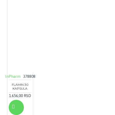
InPharm
378808
FLAMIN 30
KAPSULA
1.656,00 RSD