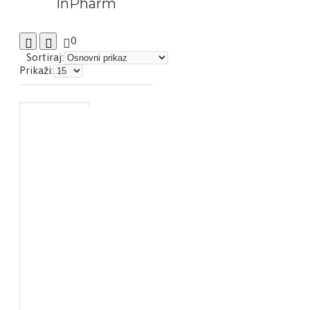
InPharm
0
Sortiraj:
Prikaži: