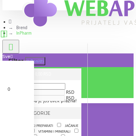
Brend
InPharm
Sve
Filter
Poništi
0 proizvod(a) - 0,00 RSD
CENA
0
RSD
RSD
Vaša korpa je još uvek prazna!
IZ KATEGORIJE
DIJETETSKI PREPARATI
JAČANJE
IMUNITETA
VITAMINI I MINERALI