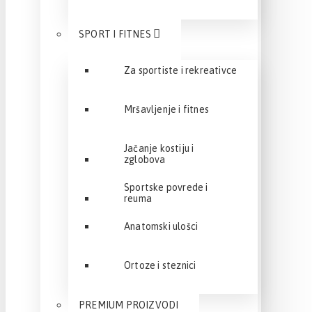
SPORT I FITNES
Za sportiste i rekreativce
Mršavljenje i fitnes
Jačanje kostiju i
zglobova
Sportske povrede i
reuma
Anatomski ulošci
Ortoze i steznici
PREMIUM PROIZVODI