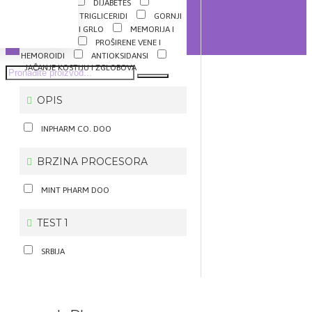
PROBIOTICI
DIJABETES
HOLESTEROL I TRIGLICERIDI
GORNJI
DISAJNI PUTEVI I GRLO
MEMORIJA I
CIRKULACIJA
PROŠIRENE VENE I
HEMOROIDI
ANTIOKSIDANSI
JAČANJE KOSTIJU I ZGLOBOVA
OPIS
INPHARM CO. DOO
BRZINA PROCESORA
MINT PHARM DOO
TEST 1
SRBIJA