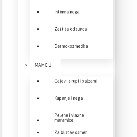
Intimna nega
Zaštita od sunca
Dermokozmetika
MAME
Čajevi, sirupi i balzami
Kupanje i nega
Pelene i vlažne
maramice
Za blistav osmeh