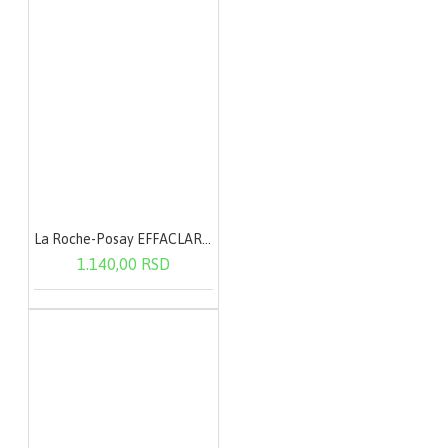
La Roche-Posay EFFACLAR Micelarna voda - masna i osetljiva koža 200 ml
1.140,00 RSD