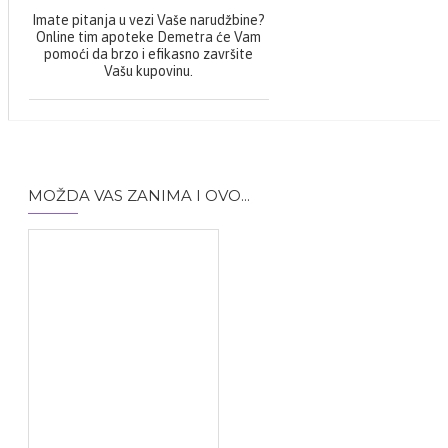
Imate pitanja u vezi Vaše narudžbine?
Online tim apoteke Demetra će Vam
pomoći da brzo i efikasno završite
Vašu kupovinu.
MOŽDA VAS ZANIMA I OVO...