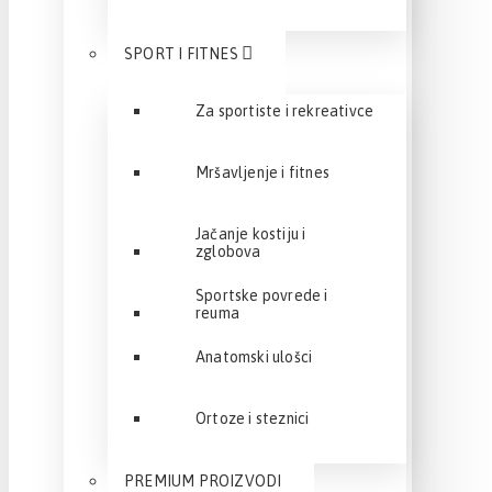
SPORT I FITNES
Za sportiste i rekreativce
Mršavljenje i fitnes
Jačanje kostiju i
zglobova
Sportske povrede i
reuma
Anatomski ulošci
Ortoze i steznici
PREMIUM PROIZVODI