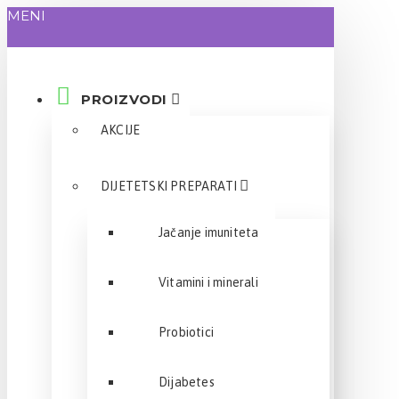
MENI
PROIZVODI
AKCIJE
DIJETETSKI PREPARATI
Jačanje imuniteta
Vitamini i minerali
Probiotici
Dijabetes