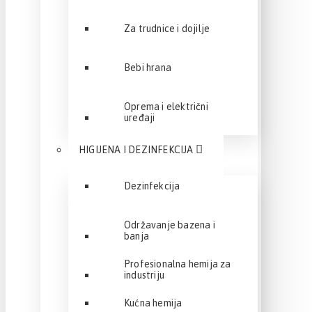
Za trudnice i dojilje
Bebi hrana
Oprema i električni
uređaji
HIGIJENA I DEZINFEKCIJA
Dezinfekcija
Održavanje bazena i
banja
Profesionalna hemija za
industriju
Kućna hemija