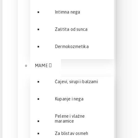
Intimna nega
Zaštita od sunca
Dermokozmetika
MAME
Čajevi, sirupi i balzami
Kupanje i nega
Pelene i vlažne
maramice
Za blistav osmeh