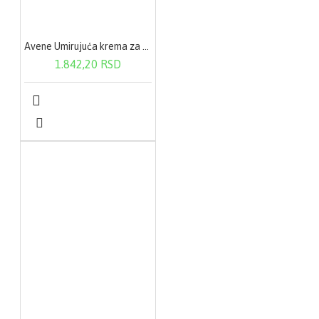
Avene Umirujuća krema za područje oko očiju 10ml
1.842,20 RSD