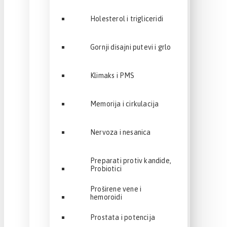
Holesterol i trigliceridi
Gornji disajni putevi i grlo
Klimaks i PMS
Memorija i cirkulacija
Nervoza i nesanica
Preparati protiv kandide,
Probiotici
Proširene vene i
hemoroidi
Prostata i potencija