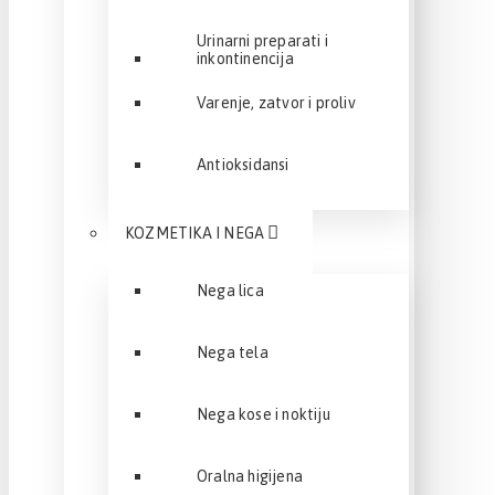
Urinarni preparati i
inkontinencija
Varenje, zatvor i proliv
Antioksidansi
KOZMETIKA I NEGA
Nega lica
Nega tela
Nega kose i noktiju
Oralna higijena