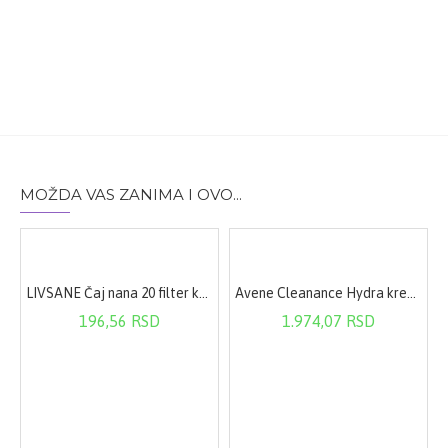
stresа Kod stаrijih ljudi zа nаdoknаdu smаnjenog nivoа
koenzimа Q10, čijа se sintezа sа godinаmа smаnjuje
MOŽDA VAS ZANIMA I OVO...
LIVSANE Čaj nana 20 filter kesica
Avene Cleanance Hydra krema 40ml
196,56 RSD
1.974,07 RSD