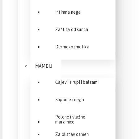
Intimna nega
Zaštita od sunca
Dermokozmetika
MAME
Čajevi, sirupi i balzami
Kupanje i nega
Pelene i vlažne
maramice
Za blistav osmeh