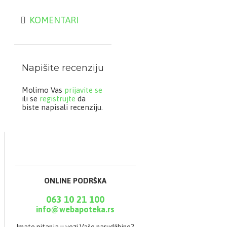
KOMENTARI
Napišite recenziju
Molimo Vas
prijavite se
ili se
registrujte
da
biste napisali recenziju.
ONLINE PODRŠKA
063 10 21 100
info@webapoteka.rs
Imate pitanja u vezi Vaše narudžbine?