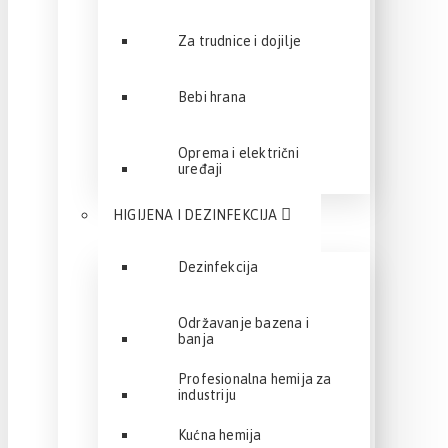
Za trudnice i dojilje
Bebi hrana
Oprema i električni
uređaji
HIGIJENA I DEZINFEKCIJA
Dezinfekcija
Održavanje bazena i
banja
Profesionalna hemija za
industriju
Kućna hemija