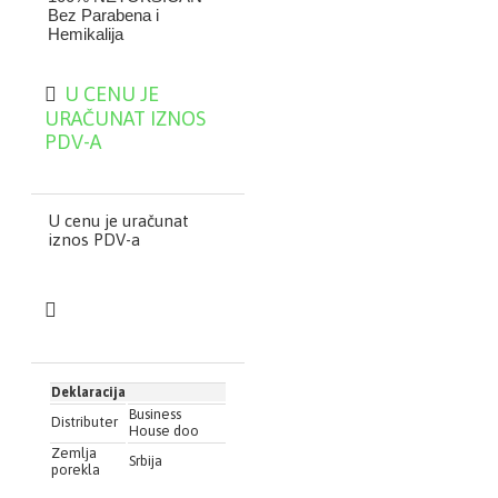
Bez Parabena i
Hemikalija
100% EFIKASAN – Sa
Dokazanim Dejstvom
U CENU JE
URAČUNAT IZNOS
PDV-A
Nemilosrdan sa
gnjidama i vaškama.
U cenu je uračunat
Bezbrižno, Brzo i
iznos PDV-a
Efikasno odstranjivanje
Deluje za 15 minuta
Deklaracija
Business
Distributer
House doo
Zemlja
Srbija
porekla