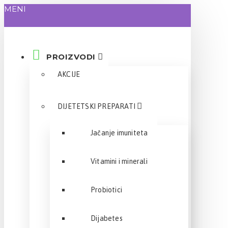
MENI
PROIZVODI
AKCIJE
DIJETETSKI PREPARATI
Jačanje imuniteta
Vitamini i minerali
Probiotici
Dijabetes