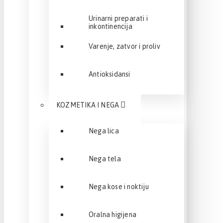
Urinarni preparati i
inkontinencija
Varenje, zatvor i proliv
Antioksidansi
KOZMETIKA I NEGA
Nega lica
Nega tela
Nega kose i noktiju
Oralna higijena