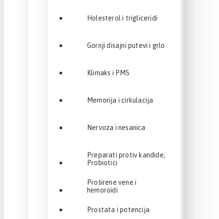
Holesterol i trigliceridi
Gornji disajni putevi i grlo
Klimaks i PMS
Memorija i cirkulacija
Nervoza i nesanica
Preparati protiv kandide,
Probiotici
Proširene vene i
hemoroidi
Prostata i potencija