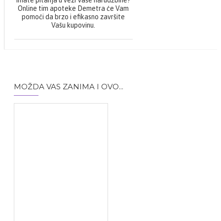
Online tim apoteke Demetra će Vam
pomoći da brzo i efikasno završite
Vašu kupovinu.
MOŽDA VAS ZANIMA I OVO...