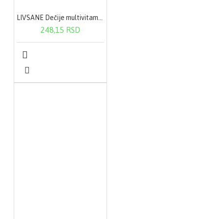
LIVSANE Dečije multivitaminske gumene bombone 90g
248,15 RSD