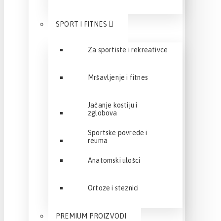
SPORT I FITNES
Za sportiste i rekreativce
Mršavljenje i fitnes
Jačanje kostiju i
zglobova
Sportske povrede i
reuma
Anatomski ulošci
Ortoze i steznici
PREMIUM PROIZVODI