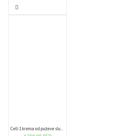
Cell-1 krema od puževe sluzi 50ml