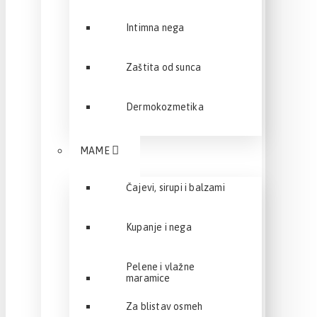
Intimna nega
Zaštita od sunca
Dermokozmetika
MAME
Čajevi, sirupi i balzami
Kupanje i nega
Pelene i vlažne
maramice
Za blistav osmeh