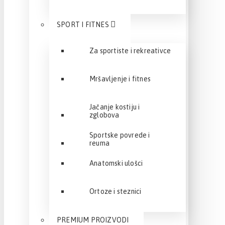
SPORT I FITNES
Za sportiste i rekreativce
Mršavljenje i fitnes
Jačanje kostiju i
zglobova
Sportske povrede i
reuma
Anatomski ulošci
Ortoze i steznici
PREMIUM PROIZVODI