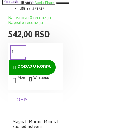
Brand:
Abela Pharm
Šifra:
378727
Na osnovu 0 recenzija.
-
Napišite recenziju
542,00 RSD
DODAJ U KORPU
Viber
Whatsapp
OPIS
Magnall Marine Mineral
kao jedinstveni