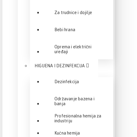
Za trudnice i dojilje
Bebi hrana
Oprema i električni
uređaji
HIGIJENA I DEZINFEKCIJA
Dezinfekcija
Održavanje bazena i
banja
Profesionalna hemija za
industriju
Kućna hemija