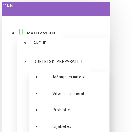
MENI
PROIZVODI
AKCIJE
DIJETETSKI PREPARATI
Jačanje imuniteta
Vitamini i minerali
Probiotici
Dijabetes