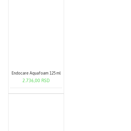
(piridoksin-hidrohlorid);
Endocare Aquafoam 125 ml
2.736,00 RSD