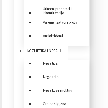
Urinarni preparati i
inkontinencija
Varenje, zatvor i proliv
Antioksidansi
KOZMETIKA I NEGA
Nega lica
Nega tela
Nega kose i noktiju
Oralna higijena