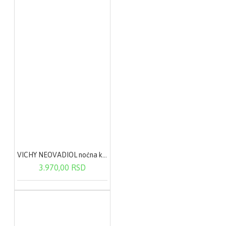
VICHY NEOVADIOL noćna krema u POSTMENOPAUZI za sve tipove kože 50ml
3.970,00 RSD