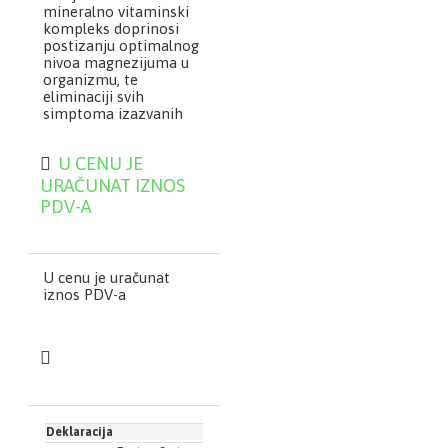
mineralno vitaminski
kompleks doprinosi
postizanju optimalnog
nivoa magnezijuma u
organizmu, te
eliminaciji svih
simptoma izazvanih
nedostatkom
magnezijuma u
U CENU JE
organizmu.
URAČUNAT IZNOS
Magnall® Marine
PDV-A
Mineral je dijetetski
suplement koji sadrži
mineral magnezijum iz
dva izvora, i vitamin B6,
U cenu je uračunat
koji deluje sinergijski sa
iznos PDV-a
magnezijumom.
Vitamin B6 olakšava
apsorpciju
magnezijuma iz
digestivnog trakta i
pomaže njegov
prolazak u ćelije.
Doprinosi normalnoj
Deklaracija