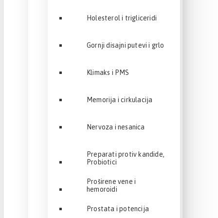
Holesterol i trigliceridi
Gornji disajni putevi i grlo
Klimaks i PMS
Memorija i cirkulacija
Nervoza i nesanica
Preparati protiv kandide,
Probiotici
Proširene vene i
hemoroidi
Prostata i potencija