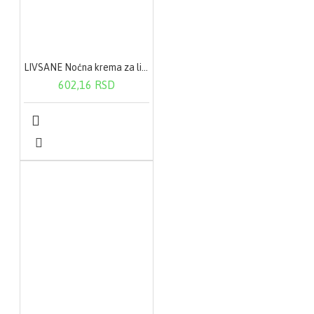
LIVSANE Noćna krema za lice(sa bademovim i maslinovim uljem) 50 ml
602,16 RSD