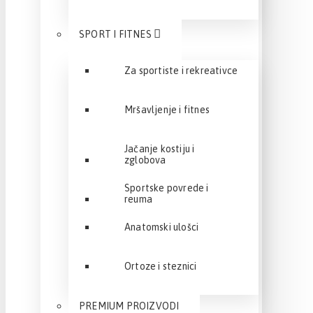
SPORT I FITNES
Za sportiste i rekreativce
Mršavljenje i fitnes
Jačanje kostiju i
zglobova
Sportske povrede i
reuma
Anatomski ulošci
Ortoze i steznici
PREMIUM PROIZVODI