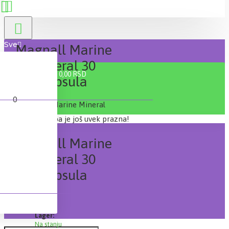
Sve
Magnall Marine
Mineral 30
0 proizvod(a) - 0,00 RSD
kapsula
0
Vaša korpa je još uvek prazna!
Magnall Marine
Mineral 30
kapsula
Lager:
Na stanju