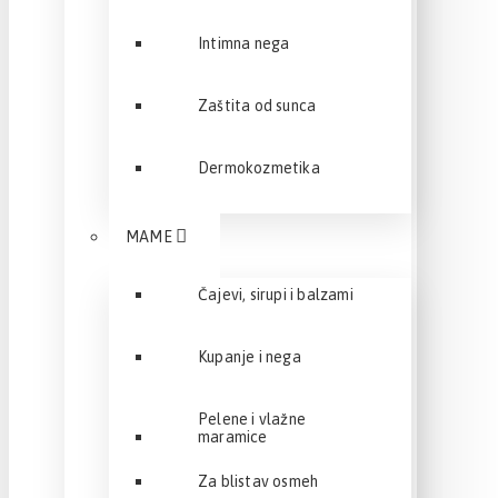
Intimna nega
Zaštita od sunca
Dermokozmetika
MAME
Čajevi, sirupi i balzami
Kupanje i nega
Pelene i vlažne
maramice
Za blistav osmeh