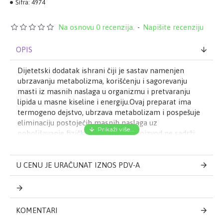
Šifra:
4974
Na osnovu 0 recenzija.
-
Napišite recenziju
OPIS
Dijetetski dodatak ishrani čiji je sastav namenjen
ubrzavanju metabolizma, korišćenju i sagorevanju
masti iz masnih naslaga u organizmu i pretvaranju
lipida u masne kiseline i energiju.Ovaj preparat ima
termogeno dejstvo, ubrzava metabolizam i pospešuje
eliminaciju postojećih masnih naslaga uz
poboljšavanje fizičke izdržljivosti. Proizvod ne sadrži:
gluten, derivate mleka, laktozu i GMO. Proizvod je
pogodan za veganski način ishrane. Aktivni sastojci
Suvi ekstrakt ploda gorke pomorandže (Citrus
U CENU JE URAČUNAT IZNOS PDV-A
aurantium, stand. 6% sinefrina) ....................................... 500
mg Suvi ekstrakt semena guarane (Paulinia cupona,
stand. 10% kofeina) .................................. 400 mg Suvi
ekstrakt semena kole (Cola Acuminata, stand. 10 %
KOMENTARI
kofeina) ....................... 300 mg Suvi ekstrakt lista zelenog