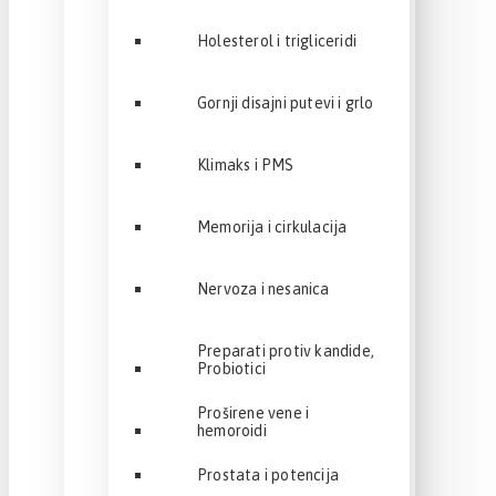
Holesterol i trigliceridi
Gornji disajni putevi i grlo
Klimaks i PMS
Memorija i cirkulacija
Nervoza i nesanica
Preparati protiv kandide,
Probiotici
Proširene vene i
hemoroidi
Prostata i potencija