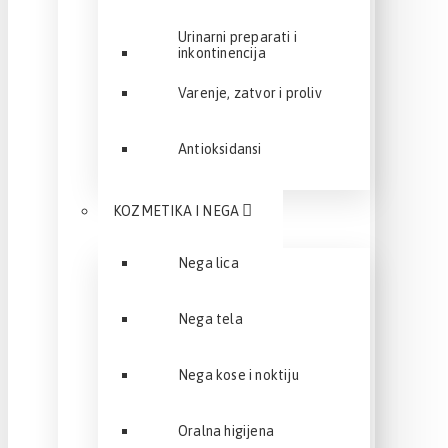
Urinarni preparati i
inkontinencija
Varenje, zatvor i proliv
Antioksidansi
KOZMETIKA I NEGA
Nega lica
Nega tela
Nega kose i noktiju
Oralna higijena