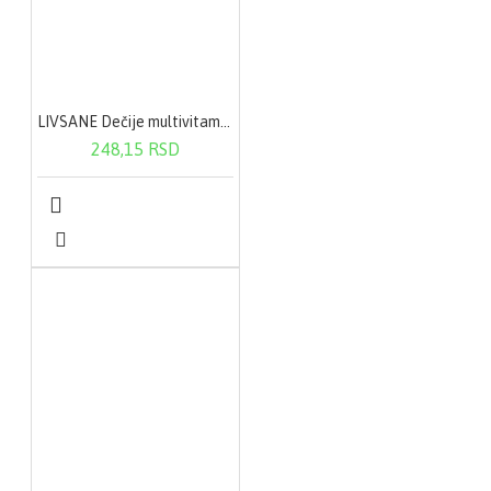
LIVSANE Dečije multivitaminske gumene bombone 90g
248,15 RSD