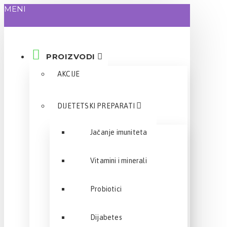
MENI
PROIZVODI
AKCIJE
DIJETETSKI PREPARATI
Jačanje imuniteta
Vitamini i minerali
Probiotici
Dijabetes