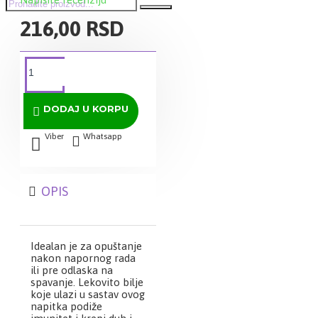
216,00 RSD
DODAJ U KORPU
Viber
Whatsapp
OPIS
Idealan je za opuštanje
nakon napornog rada
ili pre odlaska na
spavanje. Lekovito bilje
koje ulazi u sastav ovog
napitka podiže