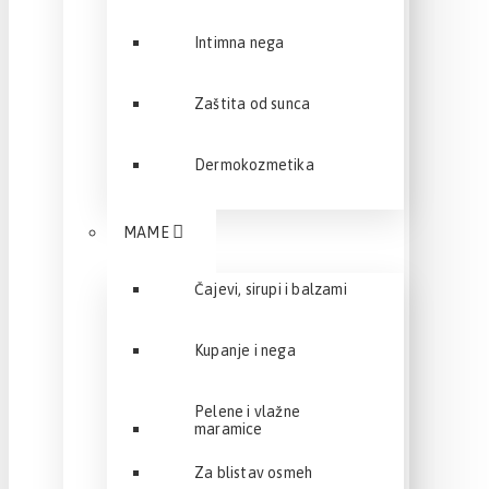
Intimna nega
Zaštita od sunca
Dermokozmetika
MAME
Čajevi, sirupi i balzami
Kupanje i nega
Pelene i vlažne
maramice
Za blistav osmeh