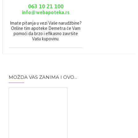
063 10 21 100
info@webapoteka.rs
Imate pitanja u vezi Vaše narudžbine?
Online tim apoteke Demetra će Vam
pomoći da brzo i efikasno završite
Vašu kupovinu.
MOŽDA VAS ZANIMA I OVO...