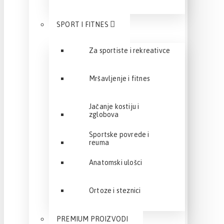
SPORT I FITNES
Za sportiste i rekreativce
Mršavljenje i fitnes
Jačanje kostiju i
zglobova
Sportske povrede i
reuma
Anatomski ulošci
Ortoze i steznici
PREMIUM PROIZVODI