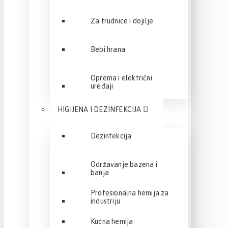
Za trudnice i dojilje
Bebi hrana
Oprema i električni
uređaji
HIGIJENA I DEZINFEKCIJA
Dezinfekcija
Održavanje bazena i
banja
Profesionalna hemija za
industriju
Kućna hemija