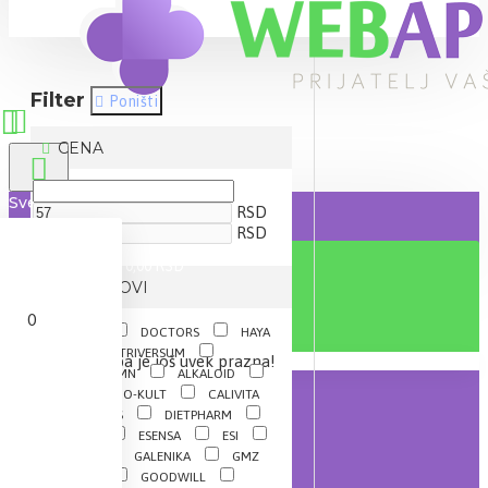
Filter
Poništi
CENA
Sve
RSD
RSD
0 proizvod(a) - 0,00 RSD
BRENDOVI
0
BAYER
DOCTORS
HAYA
LABS
NUTRIVERSUM
Vaša korpa je još uvek prazna!
ALEKSANDAR MN
ALKALOID
BÉRES
BIO-KULT
CALIVITA
CATALYSIS
DIETPHARM
DR.THEISS
ESENSA
ESI
FRUCTUS
GALENIKA
GMZ
ERVAMATIN
GOODWILL