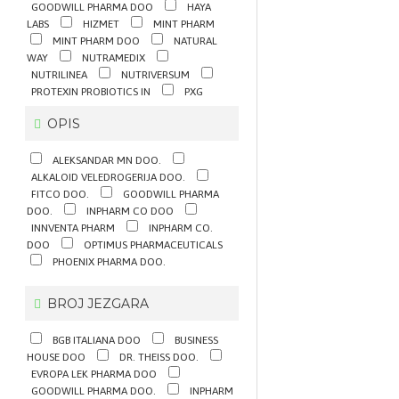
GOODWILL PHARMA DOO
HAYA
LABS
HIZMET
MINT PHARM
MINT PHARM DOO
NATURAL
WAY
NUTRAMEDIX
NUTRILINEA
NUTRIVERSUM
PROTEXIN PROBIOTICS IN
PXG
PHARMA GMBH
PAR PAK DOO
OPIS
PLEURAN S.R.O.
SUNLIFE
TODOX ZDRAVA HRANA DOO
VITABIOTICS LTD.
ZINZINO
ALEKSANDAR MN DOO.
ŠUMSKE KAPI DOO
ALKALOID VELEDROGERIJA DOO.
FITCO DOO.
GOODWILL PHARMA
DOO.
INPHARM CO DOO
INNVENTA PHARM
INPHARM CO.
DOO
OPTIMUS PHARMACEUTICALS
PHOENIX PHARMA DOO.
BROJ JEZGARA
BGB ITALIANA DOO
BUSINESS
HOUSE DOO
DR. THEISS DOO.
EVROPA LEK PHARMA DOO
GOODWILL PHARMA DOO.
INPHARM