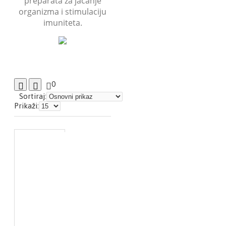
preparata za jačanje
organizma i stimulaciju
imuniteta.
0
Sortiraj:
Prikaži: