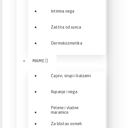
Intimna nega
Zaštita od sunca
Dermokozmetika
MAME
Čajevi, sirupi i balzami
Kupanje i nega
Pelene i vlažne
maramice
Za blistav osmeh