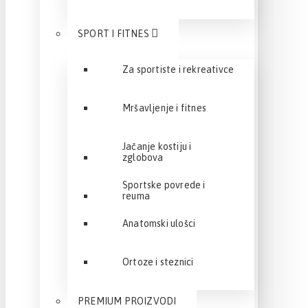
SPORT I FITNES
Za sportiste i rekreativce
Mršavljenje i fitnes
Jačanje kostiju i
zglobova
Sportske povrede i
reuma
Anatomski ulošci
Ortoze i steznici
PREMIUM PROIZVODI