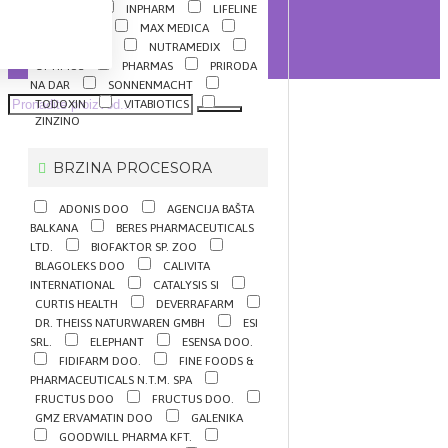
INNVENTA
INPHARM
LIFELINE
LIVSANE
MAX MEDICA
NATURAL WAY
NUTRAMEDIX
OPTIMUS
PHARMAS
PRIRODA
NA DAR
SONNENMACHT
TODOXIN
VITABIOTICS
ZINZINO
BRZINA PROCESORA
ADONIS DOO
AGENCIJA BAŠTA
BALKANA
BERES PHARMACEUTICALS
LTD.
BIOFAKTOR SP. ZOO
BLAGOLEKS DOO
CALIVITA
INTERNATIONAL
CATALYSIS SI
CURTIS HEALTH
DEVERRAFARM
DR. THEISS NATURWAREN GMBH
ESI
SRL.
ELEPHANT
ESENSA DOO.
FIDIFARM DOO.
FINE FOODS &
PHARMACEUTICALS N.T.M. SPA
FRUCTUS DOO
FRUCTUS DOO.
GMZ ERVAMATIN DOO
GALENIKA
GOODWILL PHARMA KFT.