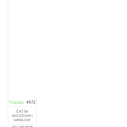
Fructus
4972
ČAJ SA
JAGODOM I
VANILOM