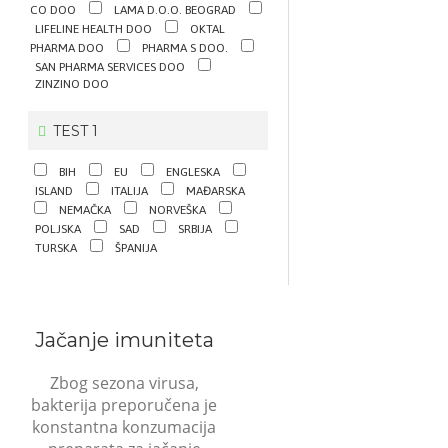
CO DOO
LAMA D.O.O. BEOGRAD
LIFELINE HEALTH DOO
OKTAL
PHARMA DOO
PHARMA S DOO.
SAN PHARMA SERVICES DOO
ZINZINO DOO
TEST 1
BIH
EU
ENGLESKA
ISLAND
ITALIJA
MAĐARSKA
NEMAČKA
NORVEŠKA
POLJSKA
SAD
SRBIJA
TURSKA
ŠPANIJA
Jačanje imuniteta
Zbog sezona virusa,
bakterija preporučena je
konstantna konzumacija