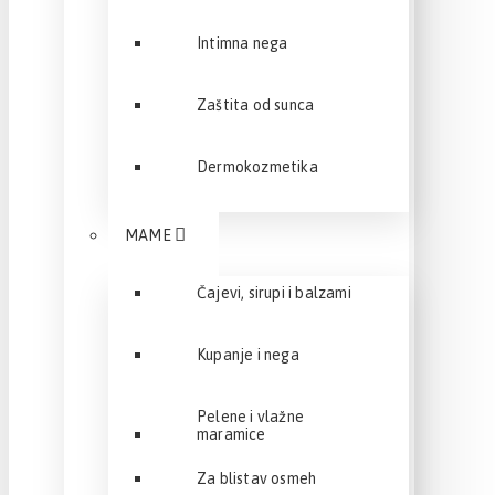
Intimna nega
Zaštita od sunca
Dermokozmetika
MAME
Čajevi, sirupi i balzami
Kupanje i nega
Pelene i vlažne
maramice
Za blistav osmeh