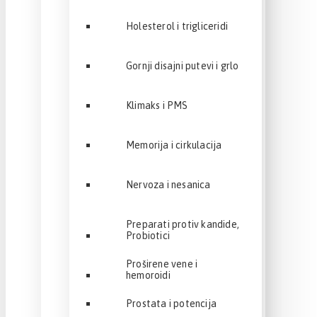
Holesterol i trigliceridi
Gornji disajni putevi i grlo
Klimaks i PMS
Memorija i cirkulacija
Nervoza i nesanica
Preparati protiv kandide,
Probiotici
Proširene vene i
hemoroidi
Prostata i potencija