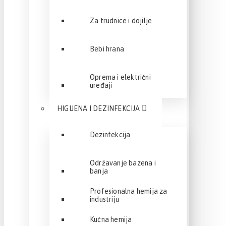
Za trudnice i dojilje
Bebi hrana
Oprema i električni
uređaji
HIGIJENA I DEZINFEKCIJA
Dezinfekcija
Održavanje bazena i
banja
Profesionalna hemija za
industriju
Kućna hemija