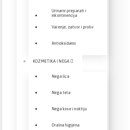
Urinarni preparati i
inkontinencija
Varenje, zatvor i proliv
Antioksidansi
KOZMETIKA I NEGA
Nega lica
Nega tela
Nega kose i noktiju
Oralna higijena