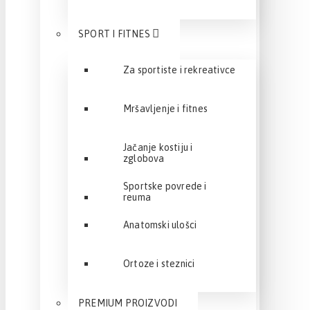
SPORT I FITNES
Za sportiste i rekreativce
Mršavljenje i fitnes
Jačanje kostiju i
zglobova
Sportske povrede i
reuma
Anatomski ulošci
Ortoze i steznici
PREMIUM PROIZVODI