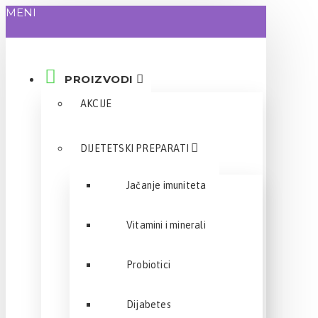
MENI
PROIZVODI
AKCIJE
DIJETETSKI PREPARATI
Jačanje imuniteta
Vitamini i minerali
Probiotici
Dijabetes