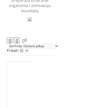
preparata za jačanje
organizma i stimulaciju
imuniteta.
0
Sortiraj:
Prikaži: