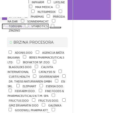
INNVENTA
INPHARM
LIFELINE
LIVSANE
MAX MEDICA
NATURAL WAY
NUTRAMEDIX
OPTIMUS
PHARMAS
PRIRODA
NA DAR
SONNENMACHT
TODOXIN
VITABIOTICS
ZINZINO
BRZINA PROCESORA
ADONIS DOO
AGENCIJA BAŠTA
BALKANA
BERES PHARMACEUTICALS
LTD.
BIOFAKTOR SP. ZOO
BLAGOLEKS DOO
CALIVITA
INTERNATIONAL
CATALYSIS SI
CURTIS HEALTH
DEVERRAFARM
DR. THEISS NATURWAREN GMBH
ESI
SRL.
ELEPHANT
ESENSA DOO.
FIDIFARM DOO.
FINE FOODS &
PHARMACEUTICALS N.T.M. SPA
FRUCTUS DOO
FRUCTUS DOO.
GMZ ERVAMATIN DOO
GALENIKA
GOODWILL PHARMA KFT.