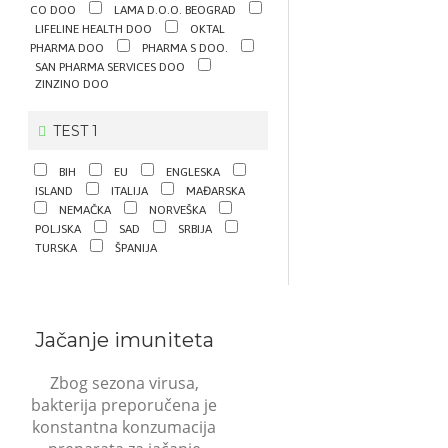
CO DOO
LAMA D.O.O. BEOGRAD
LIFELINE HEALTH DOO
OKTAL
PHARMA DOO
PHARMA S DOO.
SAN PHARMA SERVICES DOO
ZINZINO DOO
TEST 1
BIH
EU
ENGLESKA
ISLAND
ITALIJA
MAĐARSKA
NEMAČKA
NORVEŠKA
POLJSKA
SAD
SRBIJA
TURSKA
ŠPANIJA
Jačanje imuniteta
Zbog sezona virusa,
bakterija preporučena je
konstantna konzumacija