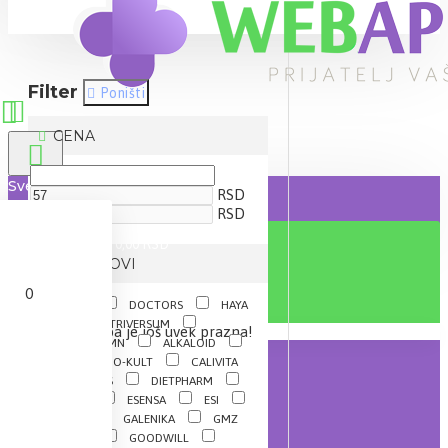
Filter
Poništi
CENA
Sve
RSD
RSD
0 proizvod(a) - 0,00 RSD
BRENDOVI
0
BAYER
DOCTORS
HAYA
LABS
NUTRIVERSUM
Vaša korpa je još uvek prazna!
ALEKSANDAR MN
ALKALOID
BÉRES
BIO-KULT
CALIVITA
CATALYSIS
DIETPHARM
DR.THEISS
ESENSA
ESI
FRUCTUS
GALENIKA
GMZ
ERVAMATIN
GOODWILL