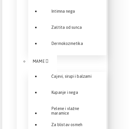
Intimna nega
Zaštita od sunca
Dermokozmetika
MAME
Čajevi, sirupi i balzami
Kupanje i nega
Pelene i vlažne
maramice
Za blistav osmeh