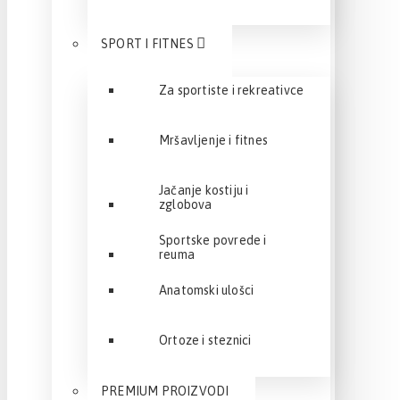
SPORT I FITNES
Za sportiste i rekreativce
Mršavljenje i fitnes
Jačanje kostiju i
zglobova
Sportske povrede i
reuma
Anatomski ulošci
Ortoze i steznici
PREMIUM PROIZVODI