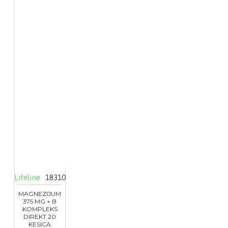
Lifeline
18310
MAGNEZIJUM
375 MG + B
KOMPLEKS
DIREKT 20
KESICA