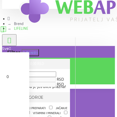
Brend
LIFELINE
Sve
Filter
Poništi
0 proizvod(a) - 0,00 RSD
CENA
0
RSD
RSD
Vaša korpa je još uvek prazna!
IZ KATEGORIJE
DIJETETSKI PREPARATI
JAČANJE
IMUNITETA
VITAMINI I MINERALI