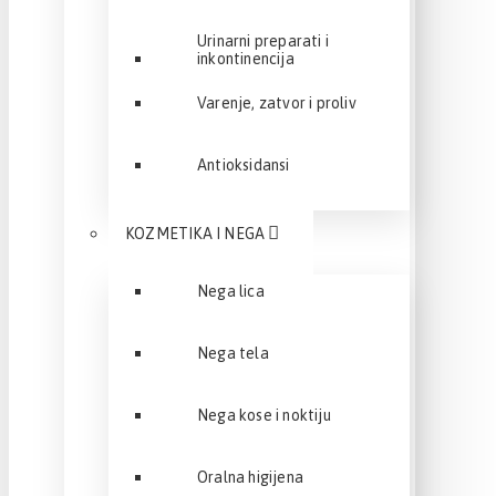
Urinarni preparati i
inkontinencija
Varenje, zatvor i proliv
Antioksidansi
KOZMETIKA I NEGA
Nega lica
Nega tela
Nega kose i noktiju
Oralna higijena