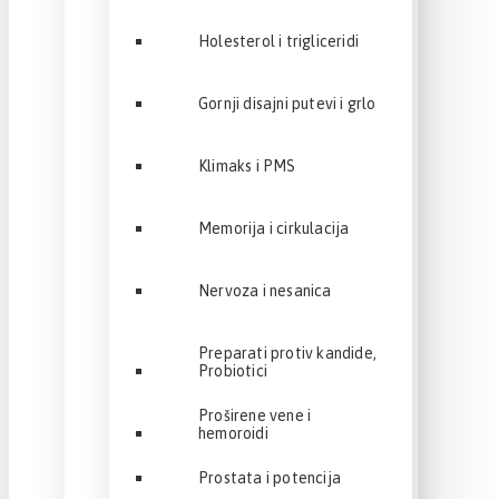
Holesterol i trigliceridi
Gornji disajni putevi i grlo
Klimaks i PMS
Memorija i cirkulacija
Nervoza i nesanica
Preparati protiv kandide,
Probiotici
Proširene vene i
hemoroidi
Prostata i potencija