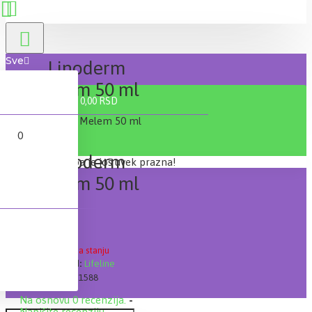
Sve
Linoderm
Melem 50 ml
0 proizvod(a) - 0,00 RSD
0
Linoderm
Vaša korpa je još uvek prazna!
Melem 50 ml
Lager:
Nema na stanju
Brand:
Lifeline
Šifra:
1588
Na osnovu 0 recenzija.
-
Napišite recenziju