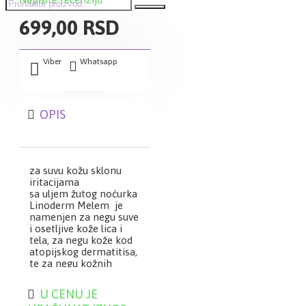
699,00 RSD
Viber
Whatsapp
OPIS
za suvu kožu sklonu
iritacijama
sa uljem žutog noćurka
Linoderm Melem je
namenjen za negu suve
i osetljive kože lica i
tela, za negu kože kod
atopijskog dermatitisa,
te za negu kožnih
poremećaja kod beba i
male dece.
U CENU JE
Sadrži ulje žutog