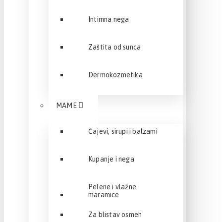
Intimna nega
Zaštita od sunca
Dermokozmetika
MAME
Čajevi, sirupi i balzami
Kupanje i nega
Pelene i vlažne
maramice
Za blistav osmeh