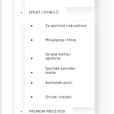
SPORT I FITNES
Za sportiste i rekreativce
Mršavljenje i fitnes
Jačanje kostiju i
zglobova
Sportske povrede i
reuma
Anatomski ulošci
Ortoze i steznici
PREMIUM PROIZVODI