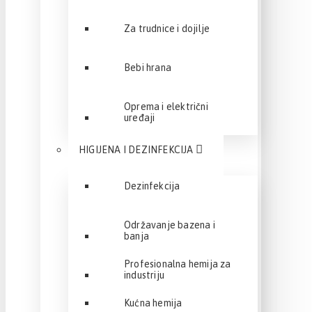
Za trudnice i dojilje
Bebi hrana
Oprema i električni
uređaji
HIGIJENA I DEZINFEKCIJA
Dezinfekcija
Održavanje bazena i
banja
Profesionalna hemija za
industriju
Kućna hemija