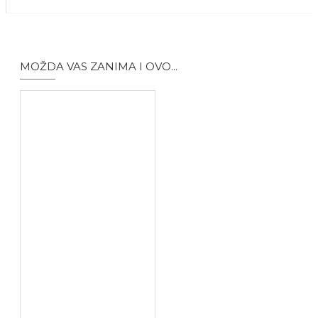
Potassium Sorbate,
Metylparaben,
Propylparaben, BHT,
Parfum.
MOŽDA VAS ZANIMA I OVO...
Linoderm
Melem 50
ml se
preporučuje:
•	Osobama sa suvom i 
osetljivom kožom lica i 
tela

•	Za negu kože kod 
atopijskog dermatitisa,

•	Za negu kožnih 
poremećaja kod beba i 
male dece
