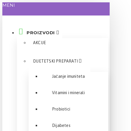
MENI
PROIZVODI
AKCIJE
DIJETETSKI PREPARATI
Jačanje imuniteta
Vitamini i minerali
Probiotici
Dijabetes