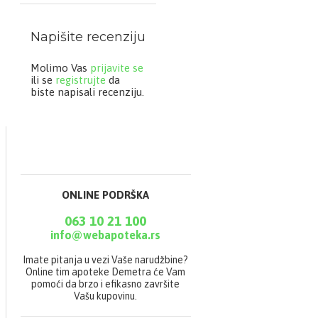
sadrži kortikosteroide.
Nema neželjena dejstva
Napišite recenziju
i može se koristiti
neograničeno dugo.
Molimo Vas
prijavite se
ili se
registrujte
da
Pakovanje: 50 ml
biste napisali recenziju.
Sastav:
Aqua, Oenothera
ONLINE PODRŠKA
Biennis Oil, Propylene
Glycol, Ceteareth-12,
063 10 21 100
Ceteareth-20, Cetearyl
Alcohol, Cetyl
info@webapoteka.rs
Palmitate, Glyceryl
Stearate, Cetyl Alcohol,
Imate pitanja u vezi Vaše narudžbine?
Stearyl Alcohol,
Online tim apoteke Demetra će Vam
Tocopheryl Acetate,
pomoći da brzo i efikasno završite
Butyrospermum Parkii,
Vašu kupovinu.
Diazolidinyl Urea,
Sodium Benzoate,