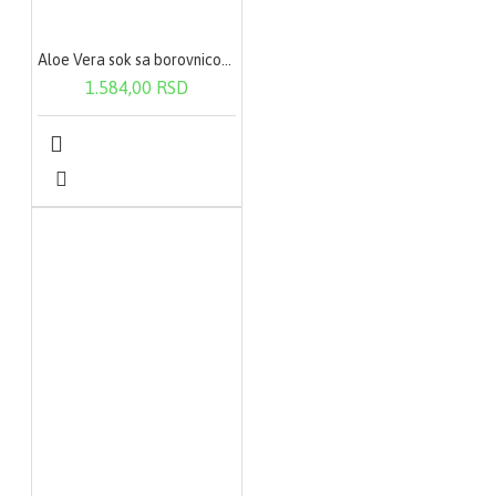
•	Za negu ispucale 
kože

•	Za negu kože nakon 
Aloe Vera sok sa borovnicom 1000ml
sunčanja
1.584,00 RSD
Način
uzimanja:
Nanosi se u tankom
sloju 2-3 puta dnevno.
Može se koristiti
uporedo uz terapiju
kortikosteroidima, kao
i u pauzi korišćenja
kortikosteroida. Nema
neželjena dejstva i
može se koristiti
neograničeno dugo.