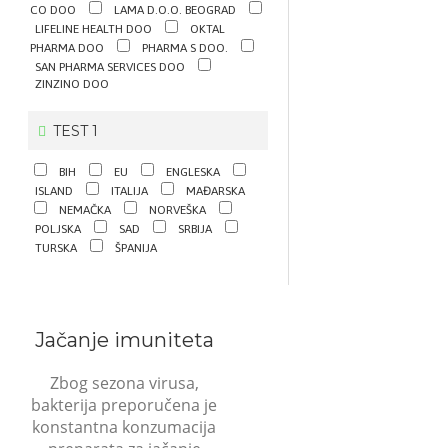
CO DOO
LAMA D.O.O. BEOGRAD
LIFELINE HEALTH DOO
OKTAL
PHARMA DOO
PHARMA S DOO.
SAN PHARMA SERVICES DOO
ZINZINO DOO
TEST 1
BIH
EU
ENGLESKA
ISLAND
ITALIJA
MAĐARSKA
NEMAČKA
NORVEŠKA
POLJSKA
SAD
SRBIJA
TURSKA
ŠPANIJA
Jačanje imuniteta
Zbog sezona virusa,
bakterija preporučena je
konstantna konzumacija