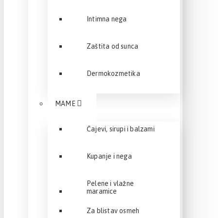
Intimna nega
Zaštita od sunca
Dermokozmetika
MAME
Čajevi, sirupi i balzami
Kupanje i nega
Pelene i vlažne
maramice
Za blistav osmeh