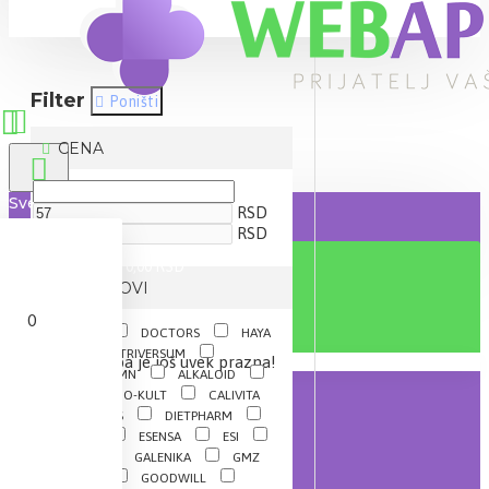
Filter
Poništi
CENA
Sve
RSD
RSD
0 proizvod(a) - 0,00 RSD
BRENDOVI
0
BAYER
DOCTORS
HAYA
LABS
NUTRIVERSUM
Vaša korpa je još uvek prazna!
ALEKSANDAR MN
ALKALOID
BÉRES
BIO-KULT
CALIVITA
CATALYSIS
DIETPHARM
DR.THEISS
ESENSA
ESI
FRUCTUS
GALENIKA
GMZ
ERVAMATIN
GOODWILL