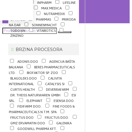
INNVENTA
INPHARM
LIFELINE
LIVSANE
MAX MEDICA
NATURAL WAY
NUTRAMEDIX
OPTIMUS
PHARMAS
PRIRODA
NA DAR
SONNENMACHT
TODOXIN
VITABIOTICS
ZINZINO
BRZINA PROCESORA
ADONIS DOO
AGENCIJA BAŠTA
BALKANA
BERES PHARMACEUTICALS
LTD.
BIOFAKTOR SP. ZOO
BLAGOLEKS DOO
CALIVITA
INTERNATIONAL
CATALYSIS SI
CURTIS HEALTH
DEVERRAFARM
DR. THEISS NATURWAREN GMBH
ESI
SRL.
ELEPHANT
ESENSA DOO.
FIDIFARM DOO.
FINE FOODS &
PHARMACEUTICALS N.T.M. SPA
FRUCTUS DOO
FRUCTUS DOO.
GMZ ERVAMATIN DOO
GALENIKA
GOODWILL PHARMA KFT.