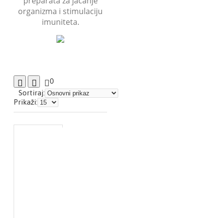
preparata za jačanje
organizma i stimulaciju
imuniteta.
0
Sortiraj:
Prikaži: