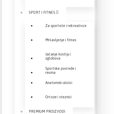
SPORT I FITNES
Za sportiste i rekreativce
Mršavljenje i fitnes
Jačanje kostiju i
zglobova
Sportske povrede i
reuma
Anatomski ulošci
Ortoze i steznici
PREMIUM PROIZVODI