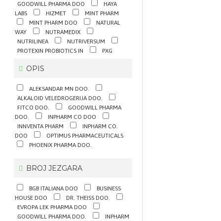
GOODWILL PHARMA DOO
HAYA
LABS
HIZMET
MINT PHARM
MINT PHARM DOO
NATURAL
WAY
NUTRAMEDIX
NUTRILINEA
NUTRIVERSUM
PROTEXIN PROBIOTICS IN
PXG
PHARMA GMBH
PAR PAK DOO
OPIS
PLEURAN S.R.O.
SUNLIFE
TODOX ZDRAVA HRANA DOO
VITABIOTICS LTD.
ZINZINO
ALEKSANDAR MN DOO.
ŠUMSKE KAPI DOO
ALKALOID VELEDROGERIJA DOO.
FITCO DOO.
GOODWILL PHARMA
DOO.
INPHARM CO DOO
INNVENTA PHARM
INPHARM CO.
DOO
OPTIMUS PHARMACEUTICALS
PHOENIX PHARMA DOO.
BROJ JEZGARA
BGB ITALIANA DOO
BUSINESS
HOUSE DOO
DR. THEISS DOO.
EVROPA LEK PHARMA DOO
GOODWILL PHARMA DOO.
INPHARM