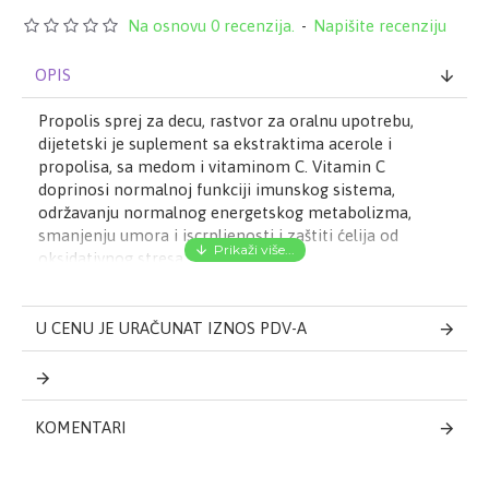
Na osnovu 0 recenzija.
-
Napišite recenziju
OPIS
Propolis sprej za decu, rastvor za oralnu upotrebu,
dijetetski je suplement sa ekstraktima acerole i
propolisa, sa medom i vitaminom C. Vitamin C
doprinosi normalnoj funkciji imunskog sistema,
održavanju normalnog energetskog metabolizma,
smanjenju umora i iscrpljenosti i zaštiti ćelija od
oksidativnog stresa.
U CENU JE URAČUNAT IZNOS PDV-A
Doziranje i način
primene
KOMENTARI
Deca starija od 3 godine i odrasli: raspršiti po dve
jedinice spreja direktno u usta. Prvog dana u prva dva
sata sprej se unosi na svakih pola sata, a potom 3-4