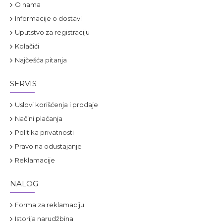
O nama
Informacije o dostavi
Uputstvo za registraciju
Kolačići
Najčešća pitanja
SERVIS
Uslovi korišćenja i prodaje
Načini plaćanja
Politika privatnosti
Pravo na odustajanje
Reklamacije
NALOG
Forma za reklamaciju
Istorija narudžbina