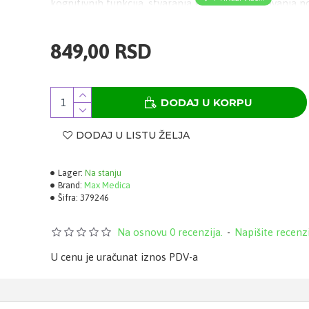
kognitivnih funkcija, stvaranja kolagena i održavanja n
desni i zuba. Cink 15 mg, vitamin C 80 mg, vitamin D3 
849,00 RSD
DODAJ U KORPU
DODAJ U LISTU ŽELJA
Lager:
Na stanju
Brand:
Max Medica
Šifra:
379246
Na osnovu 0 recenzija.
-
Napišite recenz
U cenu je uračunat iznos PDV-a