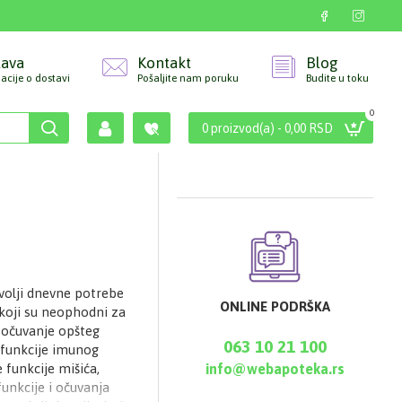
tava
Kontakt
Blog
acije o dostavi
Pošaljite nam poruku
Budite u toku
0
0 proizvod(a) - 0,00 RSD
volji dnevne potrebe
ONLINE PODRŠKA
koji su neophodni za
 očuvanje opšteg
063 10 21 100
 funkcije imunog
 funkcije mišića,
info@webapoteka.rs
unkcije i očuvanja