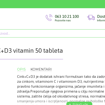
063 10 21 100
Dos
Pozovite nas
Inform
+D3 vitamin 50 tableta
OPIS
KOMENTARI
Cink+C+D3 je dodatak ishrani formulisan tako da zado
za cinkom, vitaminom C i vitaminom D3, nutrijentima 
pravilno funkcionisanje organizma, jačanje imuniteta i
zdravlja.Preporučuje njegova primena u cilju normalne
sistema, zaštite ćelija od oksidativnog stresa, normalne
smanjenja umora i iscrpljenosti, normalne psihološke f