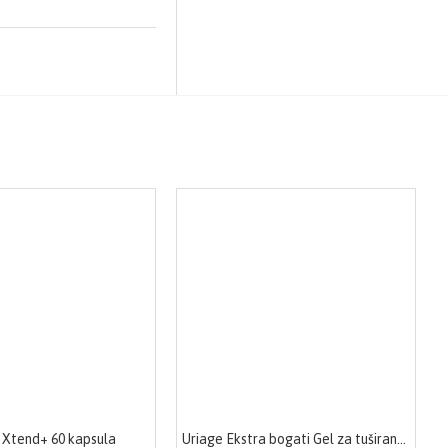
o Xtend+ 60 kapsula
Uriage Ekstra bogati Gel za tuširanje 500ml 1298