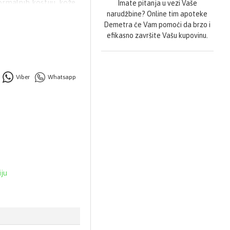
ormalnih kostiju, kože,
Imate pitanja u vezi Vaše
400 IU 1 tableta dnevno
narudžbine? Online tim apoteke
Demetra će Vam pomoći da brzo i
efikasno završite Vašu kupovinu.
Viber
Whatsapp
iju