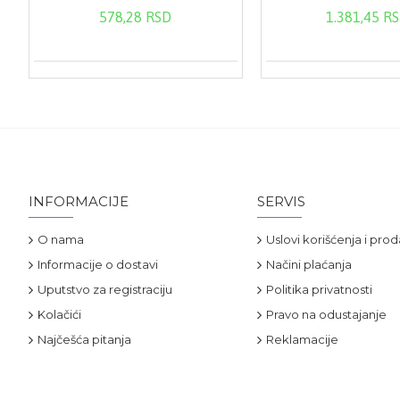
578,28 RSD
1.381,45 R
INFORMACIJE
SERVIS
O nama
Uslovi korišćenja i prod
Informacije o dostavi
Načini plaćanja
Uputstvo za registraciju
Politika privatnosti
Kolačići
Pravo na odustajanje
Najčešća pitanja
Reklamacije