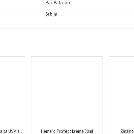
Par Pak doo
Srbija
Eucerin AQUAporin krema sa UVA zaštitom 50 ml
Hemero Protect krema 30ml
Zinzin