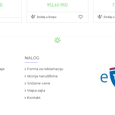
SD
951,60 RSD
7
Dodaj u korpu
Dodaj u
NALOG
aje
Forma za reklamaciju
Istorija narudžbina
Snižene cene
Mapa sajta
Kontakt