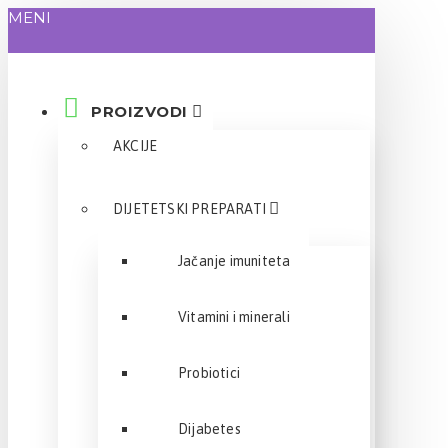
MENI
PROIZVODI
AKCIJE
DIJETETSKI PREPARATI
Jačanje imuniteta
Vitamini i minerali
Probiotici
Dijabetes