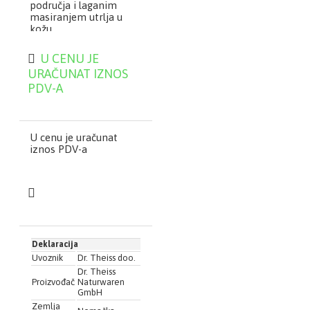
područja i laganim
masiranjem utrlja u
kožu..
U CENU JE
URAČUNAT IZNOS
PDV-A
U cenu je uračunat
iznos PDV-a
Deklaracija
Uvoznik
Dr. Theiss doo.
Dr. Theiss
Proizvođač
Naturwaren
GmbH
Zemlja