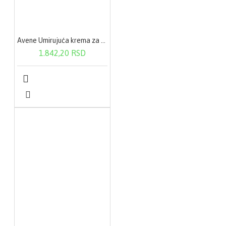
Avene Umirujuća krema za područje oko očiju 10ml
1.842,20 RSD