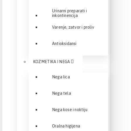
Urinarni preparati i
inkontinencija
Varenje, zatvor i proliv
Antioksidansi
KOZMETIKA I NEGA
Nega lica
Nega tela
Nega kose i noktiju
Oralna higijena