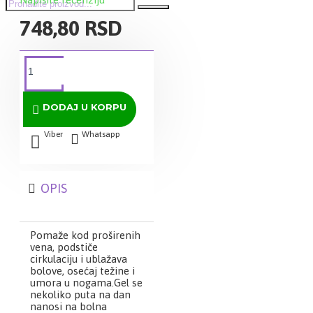
748,80 RSD
DODAJ U KORPU
Viber
Whatsapp
OPIS
Pomaže kod proširenih
vena, podstiče
cirkulaciju i ublažava
bolove, osećaj težine i
umora u nogama.Gel se
nekoliko puta na dan
nanosi na bolna