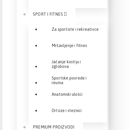
SPORT I FITNES
Za sportiste i rekreativce
Mršavljenje i fitnes
Jačanje kostiju i
zglobova
Sportske povrede i
reuma
Anatomski ulošci
Ortoze i steznici
PREMIUM PROIZVODI