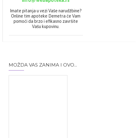
Imate pitanja u vezi Vaše narudžbine?
Online tim apoteke Demetra će Vam
pomoći da brzo i efikasno završite
Vašu kupovinu.
MOŽDA VAS ZANIMA I OVO...