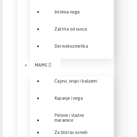
Intimna nega
Zaštita od sunca
Dermokozmetika
MAME
Čajevi, sirupi i balzami
Kupanje i nega
Pelene i vlažne
maramice
Za blistav osmeh