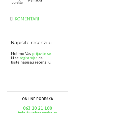
Nemačka
porekla
KOMENTARI
Napišite recenziju
Molimo Vas
prijavite se
ili se
registrujte
da
biste napisali recenziju.
ONLINE PODRŠKA
063 10 21 100
info@webapoteka.rs