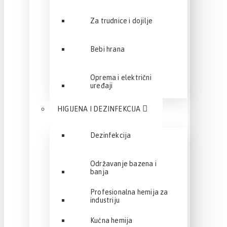
Za trudnice i dojilje
Bebi hrana
Oprema i električni
uređaji
HIGIJENA I DEZINFEKCIJA
Dezinfekcija
Održavanje bazena i
banja
Profesionalna hemija za
industriju
Kućna hemija