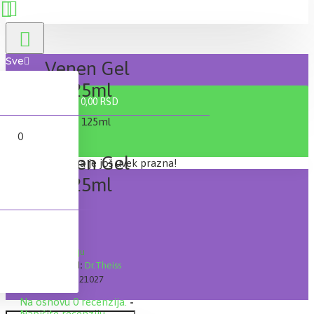
Sve
Venen Gel
125ml
0 proizvod(a) - 0,00 RSD
0
Venen Gel
Vaša korpa je još uvek prazna!
125ml
Lager:
Na stanju
Brand:
Dr.Theiss
Šifra:
21027
Na osnovu 0 recenzija.
-
Napišite recenziju