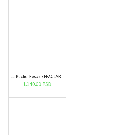
La Roche-Posay EFFACLAR Micelarna voda - masna i osetljiva koža 200 ml
1.140,00 RSD