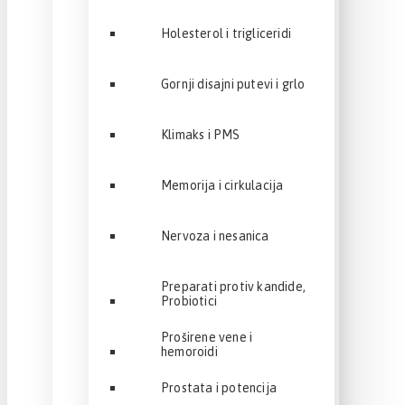
Holesterol i trigliceridi
Gornji disajni putevi i grlo
Klimaks i PMS
Memorija i cirkulacija
Nervoza i nesanica
Preparati protiv kandide,
Probiotici
Proširene vene i
hemoroidi
Prostata i potencija