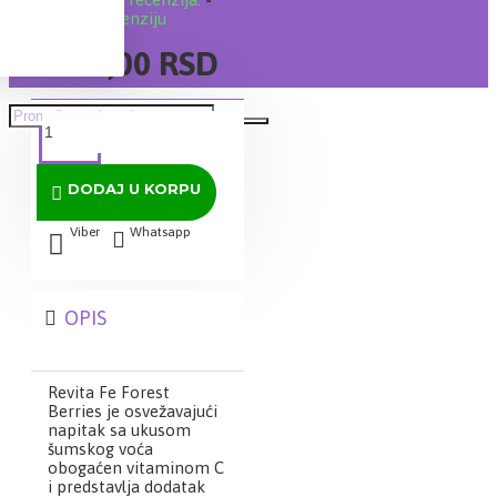
Napišite recenziju
1.891,00 RSD
DODAJ U KORPU
Viber
Whatsapp
OPIS
Revita Fe Forest
Berries je osvežavajući
napitak sa ukusom
šumskog voća
obogaćen vitaminom C
i predstavlja dodatak