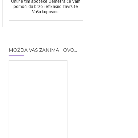
Online tim apoteke Demetra će Vam
pomoći da brzo i efikasno završite
Vašu kupovinu.
MOŽDA VAS ZANIMA I OVO...