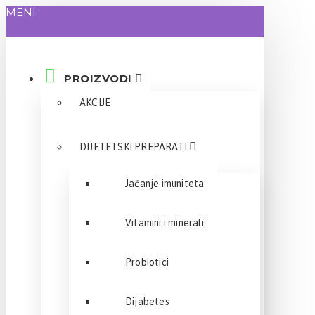
MENI
PROIZVODI
AKCIJE
DIJETETSKI PREPARATI
Jačanje imuniteta
Vitamini i minerali
Probiotici
Dijabetes