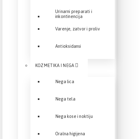
Urinarni preparati i
inkontinencija
Varenje, zatvor i proliv
Antioksidansi
KOZMETIKA I NEGA
Nega lica
Nega tela
Nega kose i noktiju
Oralna higijena