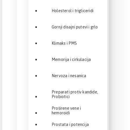
Holesterol i trigliceridi
Gornji disajni putevi i grlo
Klimaks i PMS
Memorija i cirkulacija
Nervoza i nesanica
Preparati protiv kandide,
Probiotici
Proširene vene i
hemoroidi
Prostata i potencija