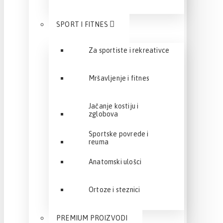
SPORT I FITNES
Za sportiste i rekreativce
Mršavljenje i fitnes
Jačanje kostiju i
zglobova
Sportske povrede i
reuma
Anatomski ulošci
Ortoze i steznici
PREMIUM PROIZVODI