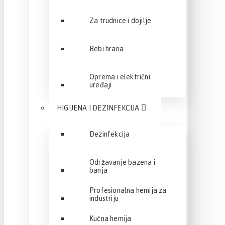
Za trudnice i dojilje
Bebi hrana
Oprema i električni
uređaji
HIGIJENA I DEZINFEKCIJA
Dezinfekcija
Održavanje bazena i
banja
Profesionalna hemija za
industriju
Kućna hemija