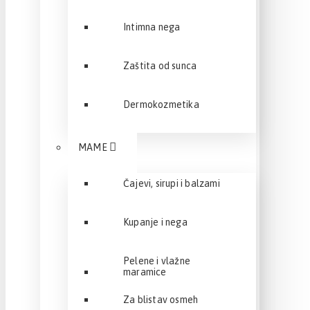
Intimna nega
Zaštita od sunca
Dermokozmetika
MAME
Čajevi, sirupi i balzami
Kupanje i nega
Pelene i vlažne
maramice
Za blistav osmeh