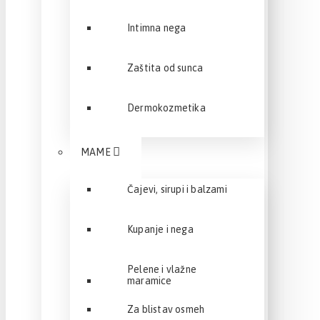
Intimna nega
Zaštita od sunca
Dermokozmetika
MAME
Čajevi, sirupi i balzami
Kupanje i nega
Pelene i vlažne
maramice
Za blistav osmeh