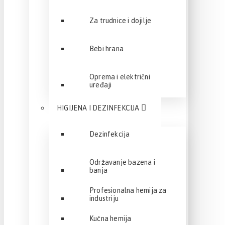
Za trudnice i dojilje
Bebi hrana
Oprema i električni
uređaji
HIGIJENA I DEZINFEKCIJA
Dezinfekcija
Održavanje bazena i
banja
Profesionalna hemija za
industriju
Kućna hemija