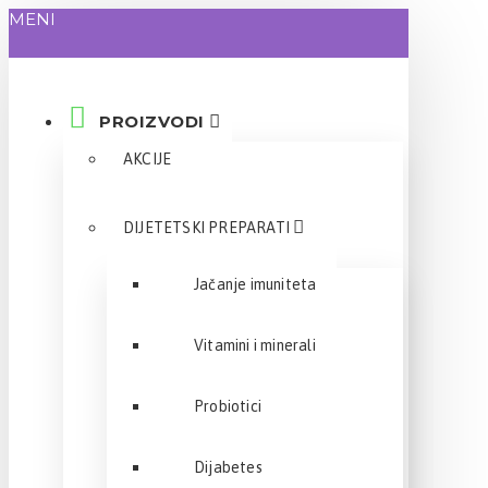
MENI
PROIZVODI
AKCIJE
DIJETETSKI PREPARATI
Jačanje imuniteta
Vitamini i minerali
Probiotici
Dijabetes