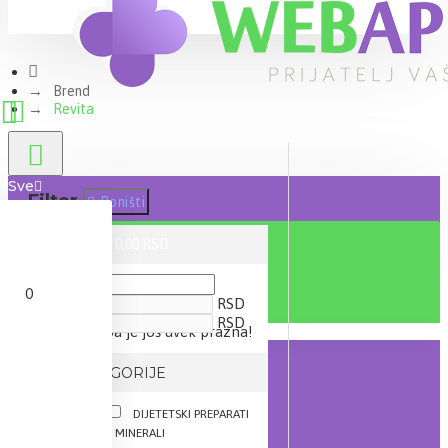
Brend
Revita
Sve
Filter
Poništi
0 proizvod(a) - 0,00 RSD
CENA
0
RSD
RSD
Vaša korpa je još uvek prazna!
IZ KATEGORIJE
AKCIJE
DIJETETSKI PREPARATI
VITAMINI I MINERALI