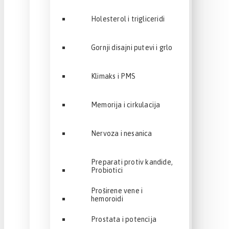
Holesterol i trigliceridi
Gornji disajni putevi i grlo
Klimaks i PMS
Memorija i cirkulacija
Nervoza i nesanica
Preparati protiv kandide,
Probiotici
Proširene vene i
hemoroidi
Prostata i potencija