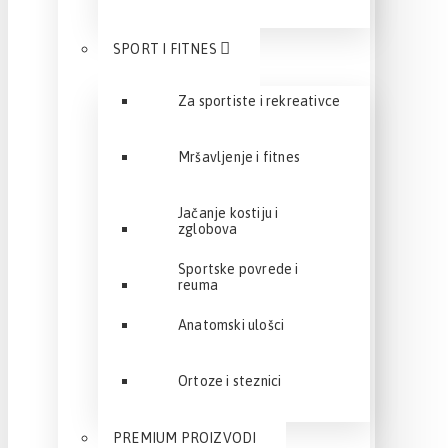
SPORT I FITNES
Za sportiste i rekreativce
Mršavljenje i fitnes
Jačanje kostiju i
zglobova
Sportske povrede i
reuma
Anatomski ulošci
Ortoze i steznici
PREMIUM PROIZVODI