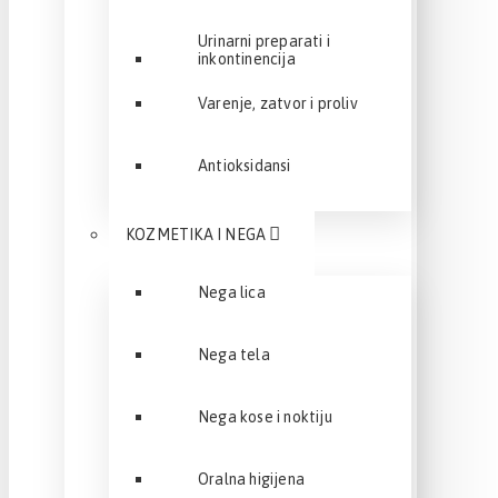
Urinarni preparati i
inkontinencija
Varenje, zatvor i proliv
Antioksidansi
KOZMETIKA I NEGA
Nega lica
Nega tela
Nega kose i noktiju
Oralna higijena