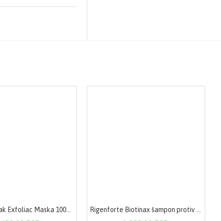
Uriage Hyseak Exfoliac Maska 100ml 003
Rigenforte Biotinax šampon protiv peruti 250ml