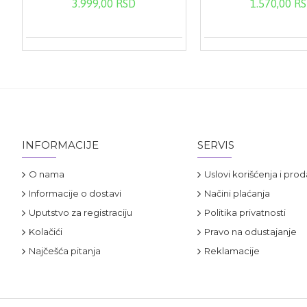
3.999,00 RSD
1.570,00 R
INFORMACIJE
SERVIS
O nama
Uslovi korišćenja i prod
Informacije o dostavi
Načini plaćanja
Uputstvo za registraciju
Politika privatnosti
Kolačići
Pravo na odustajanje
Najčešća pitanja
Reklamacije