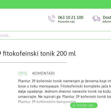
063 10 21 100
Dos
Pozovite nas
Inform
 fitokofeinski tonik 200 ml
OPIS
KOMENTARI
Plantur 39 kofeinski tonik namenjen je ženama koje 
kose u toku menopauze. Fitokofeinski kompleks jača k
dalje opadanje. Jednom dnevno nanesite tonik na kožu 
umasirajte. Ne ispirati ga. Plantur 39 kofeinski tonik ko
Plantur 39 kofeinskim šamponom.