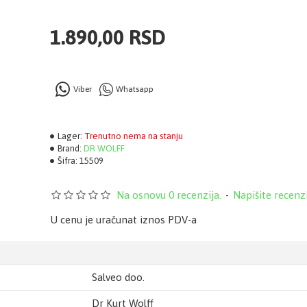
1.890,00 RSD
Viber
Whatsapp
Lager:
Trenutno nema na stanju
Brand:
DR WOLFF
Šifra:
15509
Na osnovu 0 recenzija.
-
Napišite recenz
U cenu je uračunat iznos PDV-a
Salveo doo.
Dr Kurt Wolff