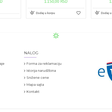
SD
1.150,00 RSD
1
Dodaj u korpu
Dodaj u
NALOG
aje
Forma za reklamaciju
Istorija narudžbina
Snižene cene
Mapa sajta
Kontakt