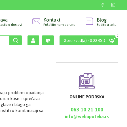
tava
Kontakt
Blog
acije o dostavi
Pošaljite nam poruku
Budite u toku
0
0 proizvod(a) - 0,00 RSD
imaju problem opadanja
ONLINE PODRŠKA
oren kose i sprečava
glave i blago ga
063 10 21 100
ristiti u kombinaciji sa
info@webapoteka.rs