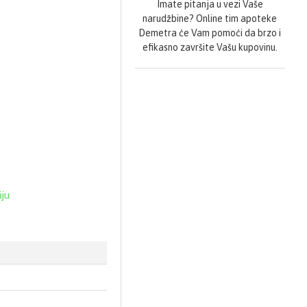
Imate pitanja u vezi Vaše
narudžbine? Online tim apoteke
Demetra će Vam pomoći da brzo i
efikasno završite Vašu kupovinu.
iju