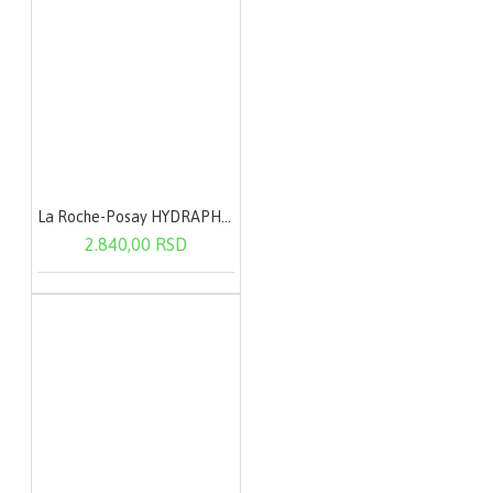
La Roche-Posay HYDRAPHASE HA RICHE 72-SATNA nega za punoću i sjaj kože 50ml
2.840,00 RSD