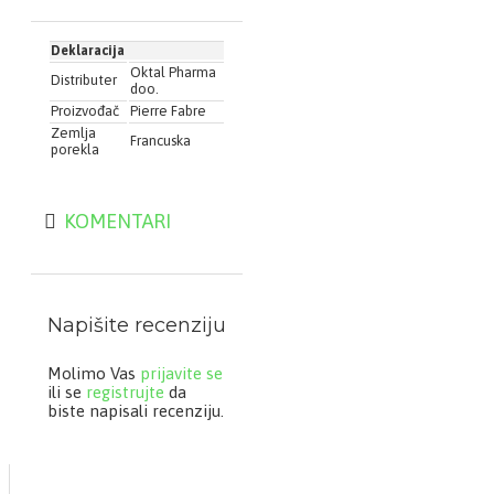
reakcija sveo na
minimum.
Deklaracija
Oktal Pharma
• TEKSTURA KOJA
Distributer
doo.
ŠTEDI VREME: jedna
Proizvođač
Pierre Fabre
primena dnevno. 24-
satna hidracija. Brzo se
Zemlja
Francuska
upija.
porekla
Pakovanje: 200 ml
KOMENTARI
Način
upotrebe:
Naneti
jednom dnevno nakon
upotrebe Exomega
Napišite recenziju
CONTROL proizvoda za
čišćenje kože. Za lice i
telo.
Molimo Vas
prijavite se
ili se
registrujte
da
biste napisali recenziju.
Sastav:
WATER. GLYCERIN.
CAPRYLIC/CAPRIC