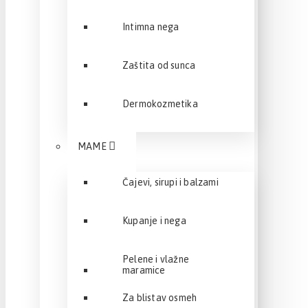
Intimna nega
Zaštita od sunca
Dermokozmetika
MAME
Čajevi, sirupi i balzami
Kupanje i nega
Pelene i vlažne
maramice
Za blistav osmeh