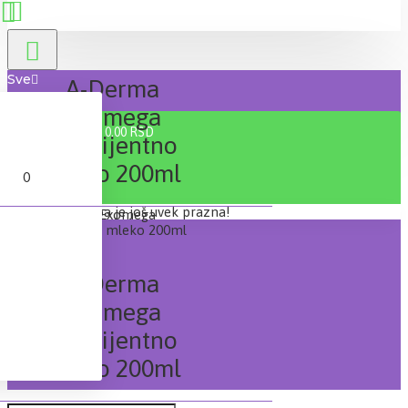
Sve
A-Derma
Exomega
0 proizvod(a) - 0,00 RSD
emolijentno
mleko 200ml
0
Vaša korpa je još uvek prazna!
A-Derma
Exomega
emolijentno
mleko 200ml