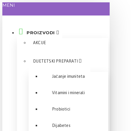
MENI
PROIZVODI
AKCIJE
DIJETETSKI PREPARATI
Jačanje imuniteta
Vitamini i minerali
Probiotici
Dijabetes