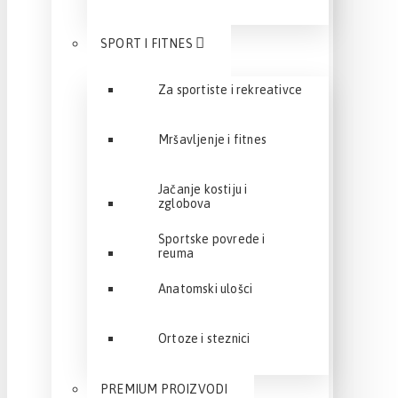
SPORT I FITNES
Za sportiste i rekreativce
Mršavljenje i fitnes
Jačanje kostiju i
zglobova
Sportske povrede i
reuma
Anatomski ulošci
Ortoze i steznici
PREMIUM PROIZVODI