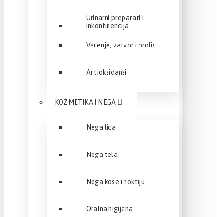
Urinarni preparati i
inkontinencija
Varenje, zatvor i proliv
Antioksidansi
KOZMETIKA I NEGA
Nega lica
Nega tela
Nega kose i noktiju
Oralna higijena