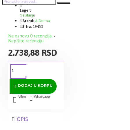
Lager:
Na stanju
Brand:
A-Derma
Šifra:
19453
Na osnovu 0 recenzija.
-
Napišite recenziju
2.738,88 RSD
DODAJ U KORPU
Viber
Whatsapp
OPIS