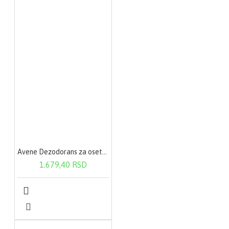
Avene Dezodorans za osetljivu kožu (roll on) 50ml
1.679,40 RSD