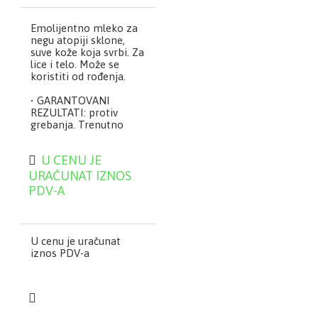
Emolijentno mleko za
negu atopiji sklone,
suve kože koja svrbi. Za
lice i telo. Može se
koristiti od rođenja.
• GARANTOVANI
REZULTATI: protiv
grebanja. Trenutno
umiruje i kontroliše
osećaj nadražaja
U CENU JE
uzrokovan suvoćom
kože.
URAČUNAT IZNOS
PDV-A
• SIGURNOST I
PRIRODNOST: sadrži
ekstrakt izdanaka
Rhealba zobi (mladi
U cenu je uračunat
izdanci) dobijenih
iznos PDV-a
organskim uzgojem.
Prirodna sterilna
formula, bez
konzervansa i mirisa.
Razvijeno kako bi se
rizik od alergijskih