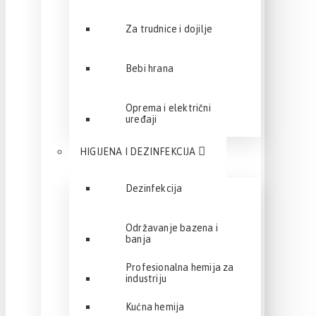
Za trudnice i dojilje
Bebi hrana
Oprema i električni
uređaji
HIGIJENA I DEZINFEKCIJA
Dezinfekcija
Održavanje bazena i
banja
Profesionalna hemija za
industriju
Kućna hemija