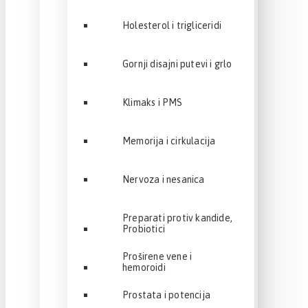
Holesterol i trigliceridi
Gornji disajni putevi i grlo
Klimaks i PMS
Memorija i cirkulacija
Nervoza i nesanica
Preparati protiv kandide,
Probiotici
Proširene vene i
hemoroidi
Prostata i potencija