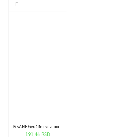
LIVSANE Gvožđe i vitamin C sa ukusom crne ribizle eff. A20
191,46 RSD