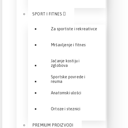
SPORT I FITNES
Za sportiste i rekreativce
Mršavljenje i fitnes
Jačanje kostiju i
zglobova
Sportske povrede i
reuma
Anatomski ulošci
Ortoze i steznici
PREMIUM PROIZVODI