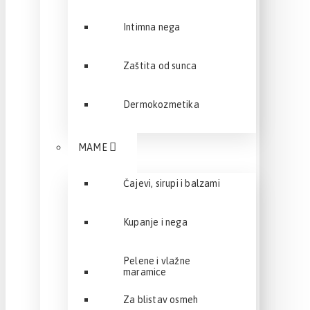
Intimna nega
Zaštita od sunca
Dermokozmetika
MAME
Čajevi, sirupi i balzami
Kupanje i nega
Pelene i vlažne
maramice
Za blistav osmeh