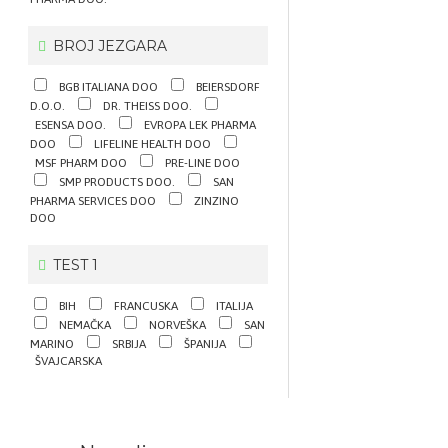
BROJ JEZGARA
BGB ITALIANA DOO
BEIERSDORF
D.O.O.
DR. THEISS DOO.
ESENSA DOO.
EVROPA LEK PHARMA
DOO
LIFELINE HEALTH DOO
MSF PHARM DOO
PRE-LINE DOO
SMP PRODUCTS DOO.
SAN
PHARMA SERVICES DOO
ZINZINO
DOO
TEST 1
BIH
FRANCUSKA
ITALIJA
NEMAČKA
NORVEŠKA
SAN
MARINO
SRBIJA
ŠPANIJA
ŠVAJCARSKA