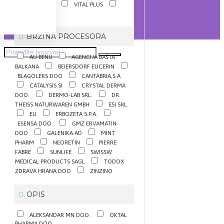
TODOXIN
VITAL PLUS
ZINZINO
BRZINA PROCESORA
AU BENU
AGENCIJA BAŠTA
BALKANA
BEIERSDORF EUCERIN
BLAGOLEKS DOO
CANTABRIA,S.A
CATALYSIS SI
CRYSTAL DERMA
DOO.
DERMO-LAB SRL.
DR.
THEISS NATURWAREN GMBH
ESI SRL.
EU
ERBOZETA S.P.A.
ESENSA DOO.
GMZ ERVAMATIN
DOO
GALENIKA AD
MINT
PHARM
NEORETIN
PIERRE
FABRE
SUNLIFE
SWISSW
MEDICAL PRODUCTS SAGL
TODOX
ZDRAVA HRANA DOO
ZINZINO
OPIS
ALEKSANDAR MN DOO.
OKTAL
PHARMA DOO.