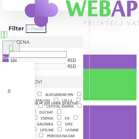
Filter
Poništi
CENA
Sve
RSD
RSD
0 proizvod(a) - 0,00 RSD
BRENDOVI
0
A-DERMA
ALEKSANDAR MN
AVENE
CATALYSIS
CELL-1
Vaša korpa je još uvek prazna!
CELTIS PHARM
CRYSTAL DERMA
DR.THEISS
DUCRAY
ENDOCARE
ESENSA
ESI
EUCERIN
GALENIKA
GMZ
ERVAMATIN
LIFELINE
LIVSANE
NEORETIN
PRIRODA NA DAR