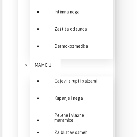
Intimna nega
Zaštita od sunca
Dermokozmetika
MAME
Čajevi, sirupi i balzami
Kupanje i nega
Pelene i vlažne
maramice
Za blistav osmeh