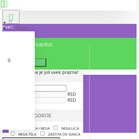
Sve
Brend
Avene
0 proizvod(a) - 0,00 RSD
0
Filter
Poništi
Vaša korpa je još uvek prazna!
CENA
RSD
RSD
IZ KATEGORIJE
KOZMETIKA I NEGA
NEGA LICA
NEGA TELA
ZAŠTITA OD SUNCA