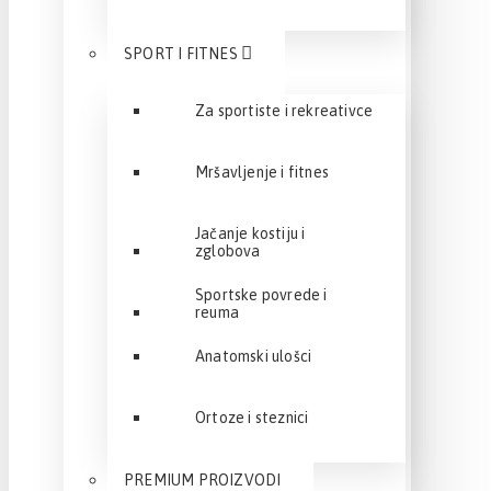
SPORT I FITNES
Za sportiste i rekreativce
Mršavljenje i fitnes
Jačanje kostiju i
zglobova
Sportske povrede i
reuma
Anatomski ulošci
Ortoze i steznici
PREMIUM PROIZVODI