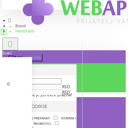
Brend
Hemofarm
Sve
Filter
Poništi
0 proizvod(a) - 0,00 RSD
CENA
0
RSD
RSD
Vaša korpa je još uvek prazna!
IZ KATEGORIJE
DIJETETSKI PREPARATI
VITAMINI I
MINERALI
PROBIOTICI