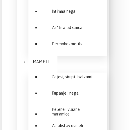
Intimna nega
Zaštita od sunca
Dermokozmetika
MAME
Čajevi, sirupi i balzami
Kupanje i nega
Pelene i vlažne
maramice
Za blistav osmeh