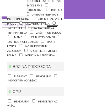
DIJABETES
GORNJI DISAJNI PUTEVI I
GRLO
KLIMAKS I PMS
MEMORIJA I CIRKULACIJA
PROSTATA
I POTENCIJA
URINARNI PREPARATI I
INKONTINENCIJA
VARENJE, ZATVOR I
PROLIV
KOZMETIKA I NEGA
NEGA TELA
ORALNA HIGIJENA
INTIMNA NEGA
ZAŠTITA OD SUNCA
MAME
ZA BLISTAV OSMEH
ZA TRUDNICE I DOJILJE
SPORT I
FITNES
JAČANJE KOSTIJU I
ZGLOBOVA
SPORTSKE POVREDE I
REUMA
MEDICINSKA SREDSTVA
BRZINA PROCESORA
ELEPHANT
HEMOFARM
HEMOFARM AD VRŠAC
OPIS
HEMOFARM
HEMOFARM AD
VRŠAC