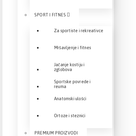
SPORT I FITNES
Za sportiste i rekreativce
Mršavljenje i fitnes
Jačanje kostiju i
zglobova
Sportske povrede i
reuma
Anatomski ulošci
Ortoze i steznici
PREMIUM PROIZVODI