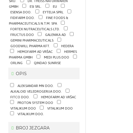
SRO.
DR. THEISS NATURWAREN
GMBH
ESI SRL.
EU
ESENSA DOO.
EYTELIA SPRL
FIDIFARM DOO.
FINE FOODS &
PHARMACEUTICALS N.T.M. SPA
FORTEX NUTRACEUTICALS LTD.
FRUCTUS DOO
GALENIKA AD
GEMINI PHARMACEUTICALS
GOODWILL PHARMA KFT.
HEDERA
HEMOFARM AD VRŠAC
HERMES
PHARMA GMBH
MEDI PLUS DOO
ORLING
QINDAO SUNRISE
BIOTECHNOLOGY CO LTD.
SUNLIFE
OPIS
VITALIS DOCTORS GROUP DOO
VITALON DOO
ALEKSANDAR MN DOO.
ALKALOID VELEDROGERIJA DOO.
FITCO DOO.
HEMOFARM AD VRŠAC
PROTON SYSTEM DOO
VITALIKUM DOO
VITALIKUM DOO
VITALIKUM DOO.
BROJ JEZGARA