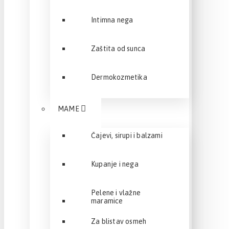
Intimna nega
Zaštita od sunca
Dermokozmetika
MAME
Čajevi, sirupi i balzami
Kupanje i nega
Pelene i vlažne
maramice
Za blistav osmeh