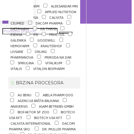
ABELA PHARM
ALEKSANDAR MN
ALKALOID
APPLIED NUTRITION
BIOTECHUSA
CALIVITA
CEUMED
DACOM PHARMA
DIETPHARM
DR.THEISS
ESENSA
ESI
FRUCTUS
GALENIKA
GOODWILL
HEMOFARM
KRAUTERHOF
LIVSANE
ORLING
PHARMANOVA
PRIRODA NA DAR
SPIRULINA
VITALIKUM
VITALIS
VITALON BIOPHARM
BRZINA PROCESORA
AU BENU
ABELA PHARM DOO
AGENCIJA BAŠTA BALKANA
ANAVERSIS
ASAM BETRIEBS-GMBH
BIOFAKTOR SP. ZOO
BIOTECH
USA KFT.
BIOTECH USA KFT.
CALIVITA INTERNATIONAL
DACOM
PHARMA SRO.
DR. MULLER PHARMA