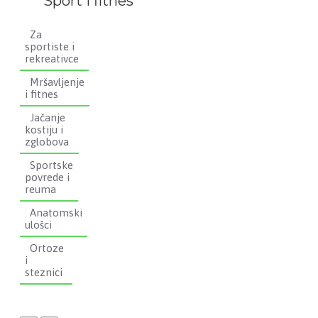
Sport i fitnes
Za
sportiste i
rekreativce
Mršavljenje
i fitnes
Jačanje
kostiju i
zglobova
Sportske
povrede i
reuma
Anatomski
ulošci
Ortoze
i
steznici