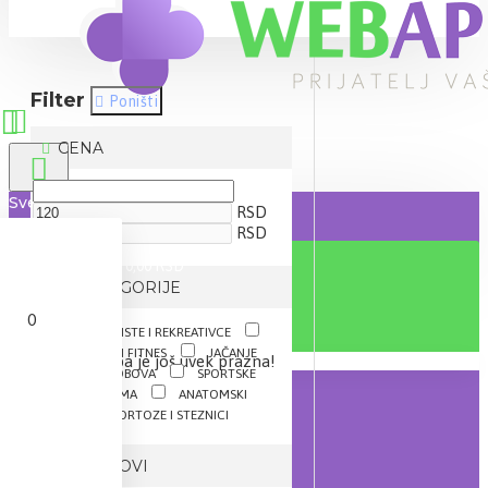
Filter
Poništi
CENA
Sve
RSD
RSD
0 proizvod(a) - 0,00 RSD
IZ KATEGORIJE
0
ZA SPORTISTE I REKREATIVCE
MRŠAVLJENJE I FITNES
JAČANJE
Vaša korpa je još uvek prazna!
KOSTIJU I ZGLOBOVA
SPORTSKE
POVREDE I REUMA
ANATOMSKI
ULOŠCI
ORTOZE I STEZNICI
BRENDOVI