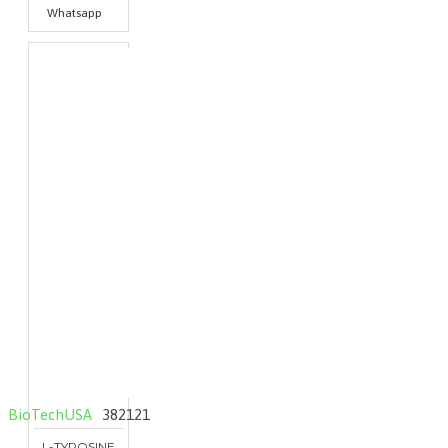
Whatsapp
BioTechUSA
382121
L-TYROSINE