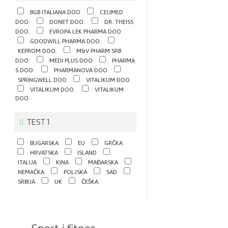
BGB ITALIANA DOO
CEUMED
DOO.
DONET DOO.
DR. THEISS
DOO.
EVROPA LEK PHARMA DOO
GOODWILL PHARMA DOO.
KEPROM DOO.
M&V PHARM SRB
DOO.
MEDI PLUS DOO
PHARMA
S DOO.
PHARMANOVA DOO
SPRINGWELL DOO
VITALIKUM DOO
VITALIKUM DOO.
VITALIKUM
DOO.
TEST 1
BUGARSKA
EU
GRČKA
HRVATSKA
ISLAND
ITALIJA
KINA
MAĐARSKA
NEMAČKA
POLJSKA
SAD
SRBIJA
UK
ČEŠKA