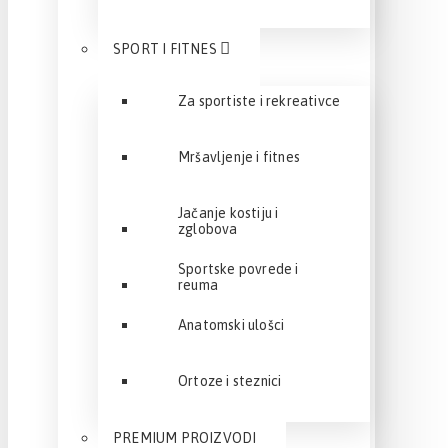
SPORT I FITNES
Za sportiste i rekreativce
Mršavljenje i fitnes
Jačanje kostiju i
zglobova
Sportske povrede i
reuma
Anatomski ulošci
Ortoze i steznici
PREMIUM PROIZVODI