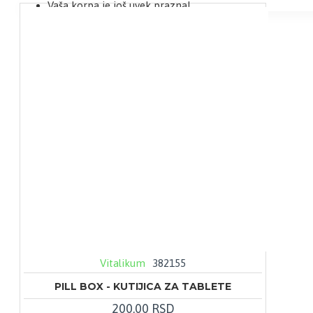
Vaša korpa je još uvek prazna!
Vitalikum
382155
PILL BOX - KUTIJICA ZA TABLETE
200,00 RSD