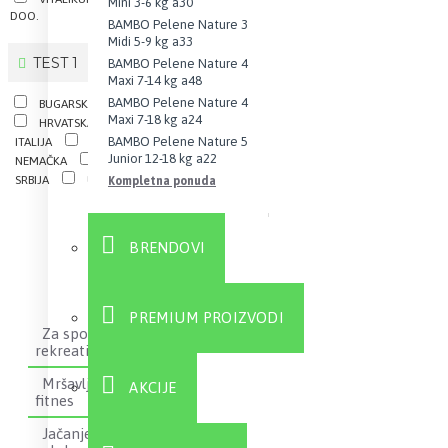
Mini 3-6 kg a30
DOO.
BAMBO Pelene Nature 3
Midi 5-9 kg a33
TEST 1
BAMBO Pelene Nature 4
Maxi 7-14 kg a48
BAMBO Pelene Nature 4
BUGARSKA
EU
GRČKA
Maxi 7-18 kg a24
HRVATSKA
ISLAND
BAMBO Pelene Nature 5
ITALIJA
KINA
MAĐARSKA
Junior 12-18 kg a22
NEMAČKA
POLJSKA
SAD
SRBIJA
UK
ČEŠKA
Kompletna ponuda
BRENDOVI
PREMIUM PROIZVODI
Za sportiste i
rekreativce
Mršavljenje i
AKCIJE
fitnes
Jačanje kostiju i