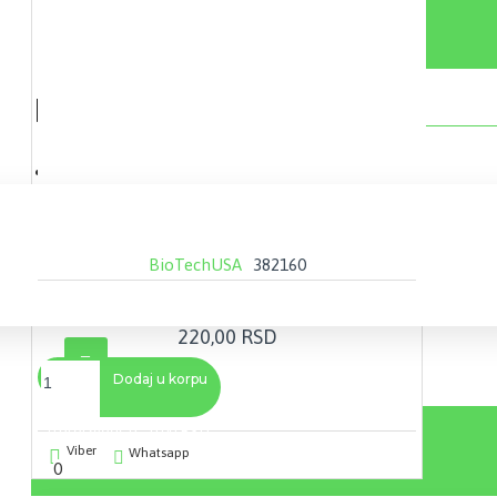
BioTechUSA
382160
PILL BOX - KUTIJA ZA PILULE
220,00 RSD
Dodaj u korpu
0 proizvod(a) - 0,00 RSD
Viber
Whatsapp
0