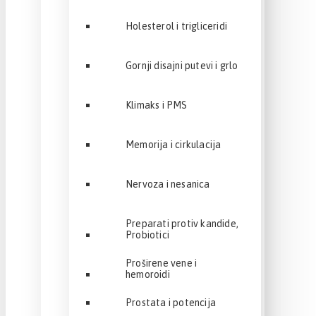
Holesterol i trigliceridi
Gornji disajni putevi i grlo
Klimaks i PMS
Memorija i cirkulacija
Nervoza i nesanica
Preparati protiv kandide,
Probiotici
Proširene vene i
hemoroidi
Prostata i potencija