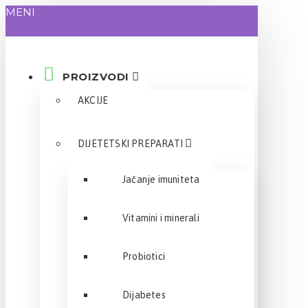
MENI
PROIZVODI
AKCIJE
DIJETETSKI PREPARATI
Jačanje imuniteta
Vitamini i minerali
Probiotici
Dijabetes