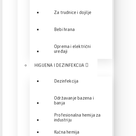
Za trudnice i dojilje
Bebi hrana
Oprema i električni
uređaji
HIGIJENA I DEZINFEKCIJA
Dezinfekcija
Održavanje bazena i
banja
Profesionalna hemija za
industriju
Kućna hemija