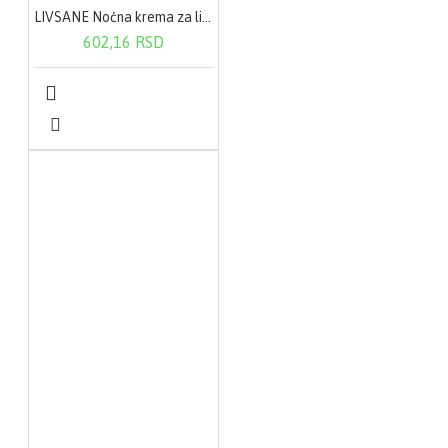
LIVSANE Noćna krema za lice(sa bademovim i maslinovim uljem) 50 ml
602,16 RSD