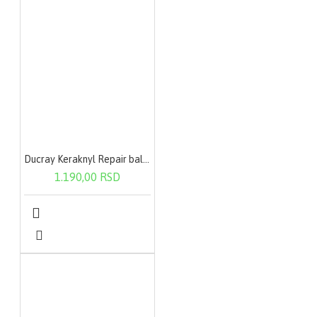
zamena za raznovrsnu
ishranu. Čuvati van
domašaja dece.Neto
količina: 10.6 gZemlja
porekla: Španija
Ducray Keraknyl Repair balzam za usne 15ml
1.190,00 RSD