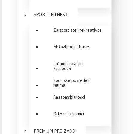
SPORT I FITNES
Za sportiste i rekreativce
Mršavljenje i fitnes
Jačanje kostiju i
zglobova
Sportske povrede i
reuma
Anatomski ulošci
Ortoze i steznici
PREMIUM PROIZVODI