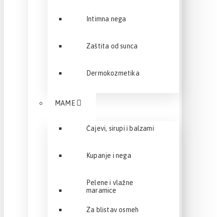
Intimna nega
Zaštita od sunca
Dermokozmetika
MAME
Čajevi, sirupi i balzami
Kupanje i nega
Pelene i vlažne
maramice
Za blistav osmeh