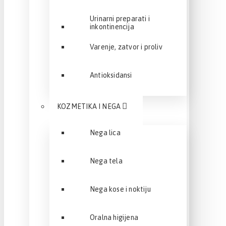
Urinarni preparati i
inkontinencija
Varenje, zatvor i proliv
Antioksidansi
KOZMETIKA I NEGA
Nega lica
Nega tela
Nega kose i noktiju
Oralna higijena