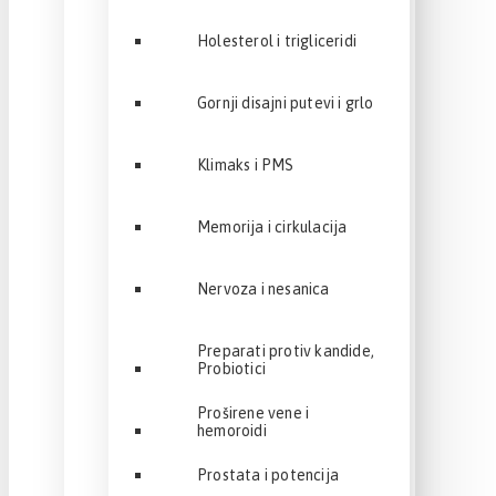
Holesterol i trigliceridi
Gornji disajni putevi i grlo
Klimaks i PMS
Memorija i cirkulacija
Nervoza i nesanica
Preparati protiv kandide,
Probiotici
Proširene vene i
hemoroidi
Prostata i potencija