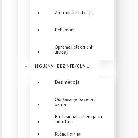
Za trudnice i dojilje
Bebi hrana
Oprema i električni
uređaji
HIGIJENA I DEZINFEKCIJA
Dezinfekcija
Održavanje bazena i
banja
Profesionalna hemija za
industriju
Kućna hemija