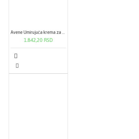
Avene Umirujuća krema za područje oko očiju 10ml
1.842,20 RSD