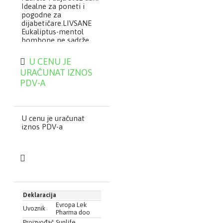
Idealne za poneti i
pogodne za
dijabetičare.LIVSANE
Eukaliptus-mentol
bombone ne sadrže
šećer; osvežavajuće su
za grlo i ždrelo i daju
U CENU JE
svež dah. Idealne za
URAČUNAT IZNOS
poneti i pogodne za
PDV-A
dijabetičare.
Napomena: Proizvod
sadrži izvor
fenilalanina!
Prekomerna upotreba
U cenu je uračunat
može da izazove
iznos PDV-a
laksativni efekat.
Deklaracija
Evropa Lek
Uvoznik
Pharma doo
Proizvođač
Sunlife