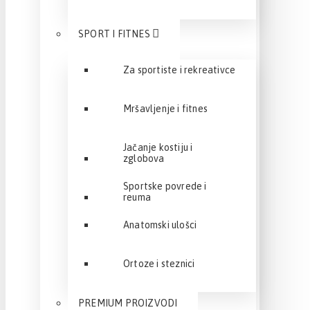
SPORT I FITNES
Za sportiste i rekreativce
Mršavljenje i fitnes
Jačanje kostiju i
zglobova
Sportske povrede i
reuma
Anatomski ulošci
Ortoze i steznici
PREMIUM PROIZVODI