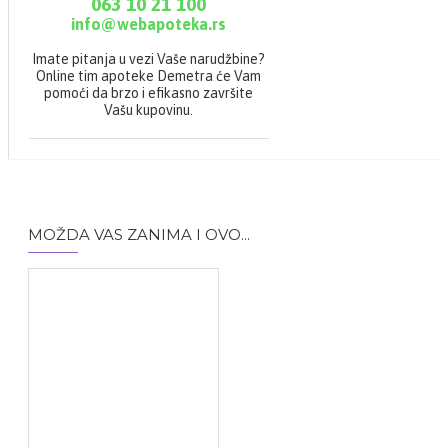
063 10 21 100
info@webapoteka.rs
Imate pitanja u vezi Vaše narudžbine?
Online tim apoteke Demetra će Vam
pomoći da brzo i efikasno završite
Vašu kupovinu.
MOŽDA VAS ZANIMA I OVO...