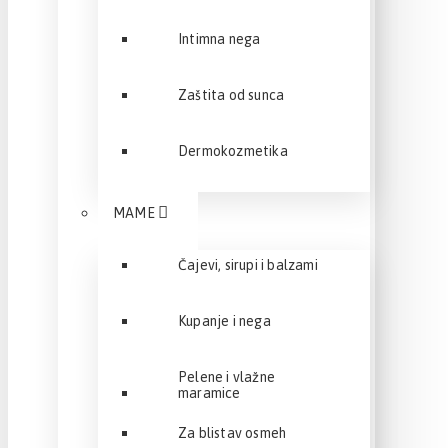
Intimna nega
Zaštita od sunca
Dermokozmetika
MAME
Čajevi, sirupi i balzami
Kupanje i nega
Pelene i vlažne
maramice
Za blistav osmeh