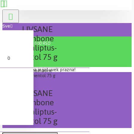
Sve
LIVSANE
Bombone
0 proizvod(a) - 0,00 RSD
eukaliptus-
mentol 75 g
0
Vaša korpa je još uvek prazna!
LIVSANE
Bombone
eukaliptus-
mentol 75 g