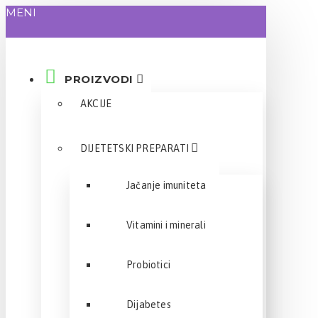
MENI
PROIZVODI
AKCIJE
DIJETETSKI PREPARATI
Jačanje imuniteta
Vitamini i minerali
Probiotici
Dijabetes