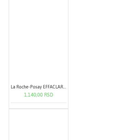
La Roche-Posay EFFACLAR Micelarna voda - masna i osetljiva koža 200 ml
1.140,00 RSD