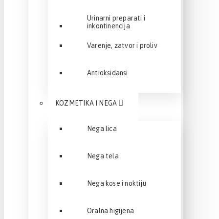
Urinarni preparati i
inkontinencija
Varenje, zatvor i proliv
Antioksidansi
KOZMETIKA I NEGA
Nega lica
Nega tela
Nega kose i noktiju
Oralna higijena