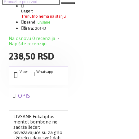
Lager:
Trenutno nema na stanju
Brand:
Livsane
Šifra:
20643
Na osnovu 0 recenzija.
-
Napišite recenziju
238,50 RSD
Viber
Whatsapp
OPIS
LIVSANE Eukaliptus-
mentol bombone ne
sadrže šećer;
osvežavajuće su za grlo
i ždrelo i daju svež dah.