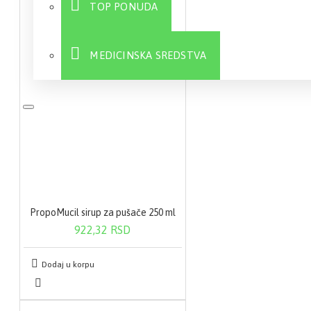
TOP PONUDA
MEDICINSKA SREDSTVA
Sve
PropoMucil sirup za pušače 250 ml
922,32 RSD
Dodaj u korpu