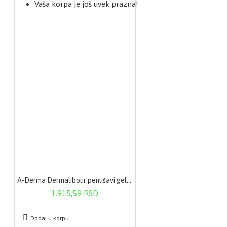
Vaša korpa je još uvek prazna!
A-Derma Dermalibour penušavi gel 250ml
1.915,59 RSD
Dodaj u korpu