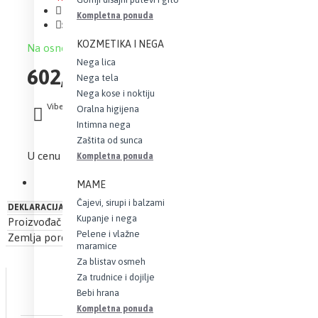
Brand:
Livsane
Kompletna ponuda
Šifra:
20078
KOZMETIKA I NEGA
Na osnovu 0 recenzija.
-
Napišite recenziju
Nega lica
602,16 RSD
Nega tela
Nega kose i noktiju
Viber
Whatsapp
Oralna higijena
Intimna nega
Zaštita od sunca
U cenu je uračunat iznos PDV-a
Kompletna ponuda
MAME
Čajevi, sirupi i balzami
DEKLARACIJA
Kupanje i nega
Proizvođač
AU Benu
Pelene i vlažne
Zemlja porekla
Srbija
maramice
Za blistav osmeh
Za trudnice i dojilje
Bebi hrana
Kompletna ponuda