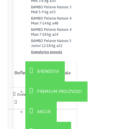
Mini 3-6 kg a30
BAMBO Pelene Nature 3
Midi 5-9 kg a33
BAMBO Pelene Nature 4
Maxi 7-14 kg a48
BAMBO Pelene Nature 4
Maxi 7-18 kg a24
BAMBO Pelene Nature 5
Junior 12-18 kg a22
Kompletna ponuda
BRENDOVI
Biofar eff 27 vitamina i minerala
607,56 RSD
PREMIUM PROIZVODI
Dodaj u korpu
AKCIJE