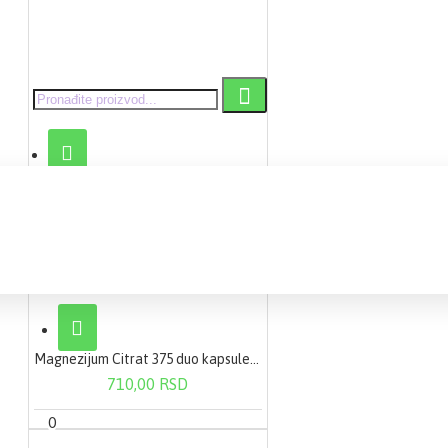
Magnezijum Citrat 375 duo kapsule 50 kapsula
710,00 RSD
0 proizvod(a) - 0,00 RSD
0