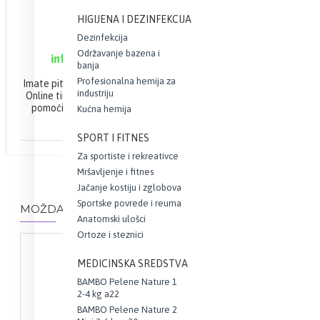
ONLINE PODRŠKA
HIGIJENA I DEZINFEKCIJA
Dezinfekcija
063 10 21 100
Održavanje bazena i
info@webapoteka.rs
banja
Profesionalna hemija za
Imate pitanja u vezi Vaše narudžbine?
industriju
Online tim apoteke Demetra će Vam
pomoći da brzo i efikasno završite
Kućna hemija
Vašu kupovinu.
SPORT I FITNES
Za sportiste i rekreativce
Mršavljenje i fitnes
Jačanje kostiju i zglobova
Sportske povrede i reuma
MOŽDA VAS ZANIMA I OVO...
Anatomski ulošci
Ortoze i steznici
MEDICINSKA SREDSTVA
BAMBO Pelene Nature 1
2-4 kg a22
BAMBO Pelene Nature 2