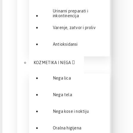
Urinarni preparati i
inkontinencija
Varenje, zatvor i proliv
Antioksidansi
KOZMETIKA I NEGA
Nega lica
Nega tela
Nega kose i noktiju
Oralna higijena