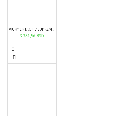
VICHY LIFTACTIV SUPREME krema za normalnu do mešovite kože 50ml
3.381,56 RSD