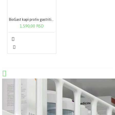
BioGast kapi protiv gastritisa i helikobakter pilori 100 ml
1.590,00 RSD