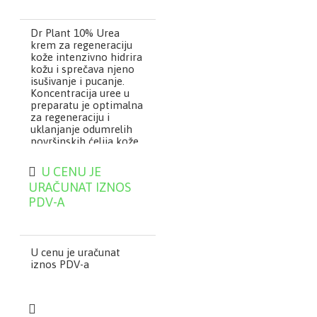
Dr Plant 10% Urea
krem za regeneraciju
kože intenzivno hidrira
kožu i sprečava njeno
isušivanje i pucanje.
Koncentracija uree u
preparatu je optimalna
za regeneraciju i
uklanjanje odumrelih
površinskih ćelija kože.
Zahvaljujući svom
sastavu brzo prodire u
U CENU JE
dubinske slojeve kože i
URAČUNAT IZNOS
čini je znatno mekšom.
PDV-A
Preporučuje se za negu
suve, zadebljale i
ispucale kože, za negu
kože sklone pojavi
alergija i ekcema, kod
U cenu je uračunat
perutanja, svraba i
iznos PDV-a
crvenila, kod sindroma
„dijabetičnih
stopala“.Preporučuje
se: za negu suve,