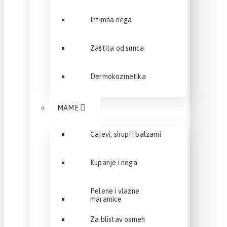
Intimna nega
Zaštita od sunca
Dermokozmetika
MAME
Čajevi, sirupi i balzami
Kupanje i nega
Pelene i vlažne
maramice
Za blistav osmeh