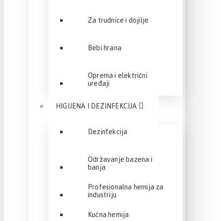
Za trudnice i dojilje
Bebi hrana
Oprema i električni
uređaji
HIGIJENA I DEZINFEKCIJA
Dezinfekcija
Održavanje bazena i
banja
Profesionalna hemija za
industriju
Kućna hemija