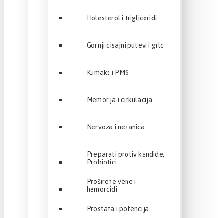
Holesterol i trigliceridi
Gornji disajni putevi i grlo
Klimaks i PMS
Memorija i cirkulacija
Nervoza i nesanica
Preparati protiv kandide,
Probiotici
Proširene vene i
hemoroidi
Prostata i potencija