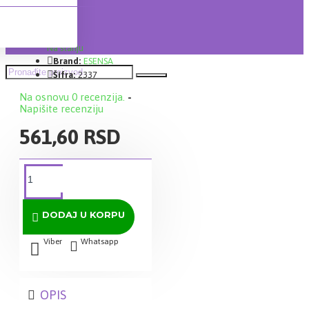
Lager:
Na stanju
Brand:
ESENSA
Šifra:
2337
Na osnovu 0 recenzija.
-
Napišite recenziju
561,60 RSD
DODAJ U KORPU
Viber
Whatsapp
OPIS