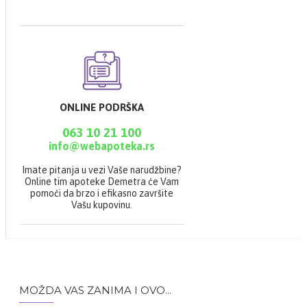
100 ml
ONLINE PODRŠKA
063 10 21 100
info@webapoteka.rs
Imate pitanja u vezi Vaše narudžbine?
Online tim apoteke Demetra će Vam
pomoći da brzo i efikasno završite
Vašu kupovinu.
MOŽDA VAS ZANIMA I OVO...