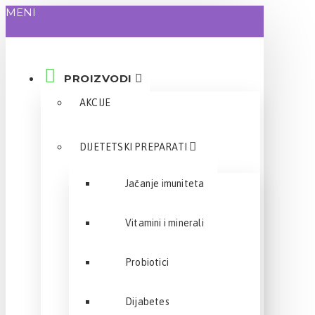
MENI
PROIZVODI
AKCIJE
DIJETETSKI PREPARATI
Jačanje imuniteta
Vitamini i minerali
Probiotici
Dijabetes