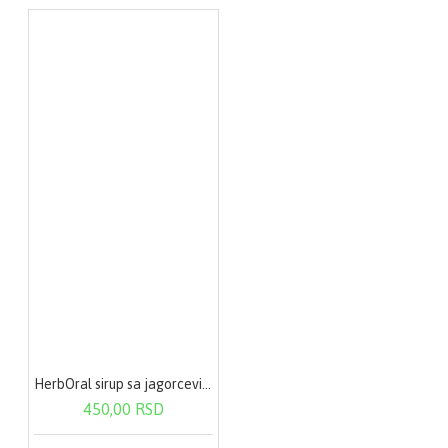
HerbOral sirup sa jagorcevinom i acerolom 125ml
450,00 RSD