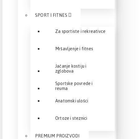
SPORT I FITNES
Za sportiste i rekreativce
Mršavljenje i fitnes
Jačanje kostiju i
zglobova
Sportske povrede i
reuma
Anatomski ulošci
Ortoze i steznici
PREMIUM PROIZVODI