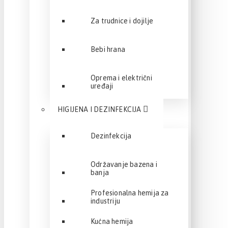
Za trudnice i dojilje
Bebi hrana
Oprema i električni
uređaji
HIGIJENA I DEZINFEKCIJA
Dezinfekcija
Održavanje bazena i
banja
Profesionalna hemija za
industriju
Kućna hemija