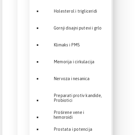
Holesterol i trigliceridi
Gornji disajni putevi i grlo
Klimaks i PMS
Memorija i cirkulacija
Nervoza i nesanica
Preparati protiv kandide,
Probiotici
Proširene vene i
hemoroidi
Prostata i potencija