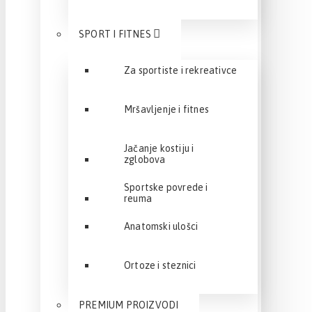
SPORT I FITNES
Za sportiste i rekreativce
Mršavljenje i fitnes
Jačanje kostiju i
zglobova
Sportske povrede i
reuma
Anatomski ulošci
Ortoze i steznici
PREMIUM PROIZVODI