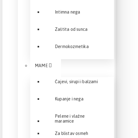
Intimna nega
Zaštita od sunca
Dermokozmetika
MAME
Čajevi, sirupi i balzami
Kupanje i nega
Pelene i vlažne
maramice
Za blistav osmeh