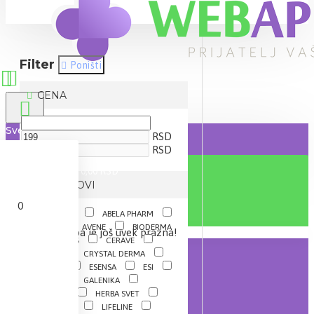
Filter
Poništi
CENA
Sve
RSD
RSD
0 proizvod(a) - 0,00 RSD
BRENDOVI
0
A-DERMA
ABELA PHARM
ACTAVIS
AVENE
BIODERMA
Vaša korpa je još uvek prazna!
CATALYSIS
CERAVE
CEUMED
CRYSTAL DERMA
DR.THEISS
ESENSA
ESI
EUCERIN
GALENIKA
HEMOFARM
HERBA SVET
KRAUTERHOF
LIFELINE