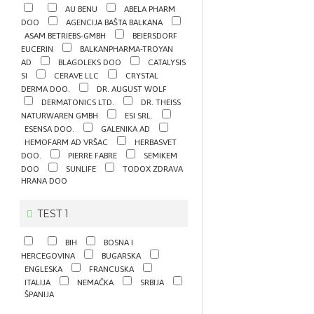
AU BENU
ABELA PHARM
DOO
AGENCIJA BAŠTA BALKANA
ASAM BETRIEBS-GMBH
BEIERSDORF
EUCERIN
BALKANPHARMA-TROYAN
AD
BLAGOLEKS DOO
CATALYSIS
SI
CERAVE LLC
CRYSTAL
DERMA DOO.
DR. AUGUST WOLF
DERMATONICS LTD.
DR. THEISS
NATURWAREN GMBH
ESI SRL.
ESENSA DOO.
GALENIKA AD
HEMOFARM AD VRŠAC
HERBASVET
DOO.
PIERRE FABRE
SEMIKEM
DOO
SUNLIFE
TODOX ZDRAVA
HRANA DOO
TEST 1
BIH
BOSNA I
HERCEGOVINA
BUGARSKA
ENGLESKA
FRANCUSKA
ITALIJA
NEMAČKA
SRBIJA
ŠPANIJA