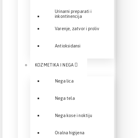
Urinarni preparati i
inkontinencija
Varenje, zatvor i proliv
Antioksidansi
KOZMETIKA I NEGA
Nega lica
Nega tela
Nega kose i noktiju
Oralna higijena