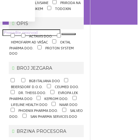
LINOLA
LIVSANE
PRIRODA NA
DAR
SEMIKEM
TODOXIN
OPIS
ACTAVIS DOO.
HEMOFARM AD VRŠAC
OKTAL
PHARMA DOO.
PROTON SYSTEM
DOO
BROJ JEZGARA
BGB ITALIANA DOO
BEIERSDORF D.O.O.
CEUMED DOO.
DR. THEISS DOO.
EVROPA LEK
PHARMA DOO
KEPROM DOO.
LIFELINE HEALTH DOO
NAAR DOO
PHOENIX PHARMA DOO.
SALVEO
DOO.
SAN PHARMA SERVICES DOO
BRZINA PROCESORA