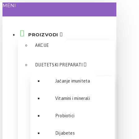
MENI
PROIZVODI
AKCIJE
DIJETETSKI PREPARATI
Jačanje imuniteta
Vitamini i minerali
Probiotici
Dijabetes