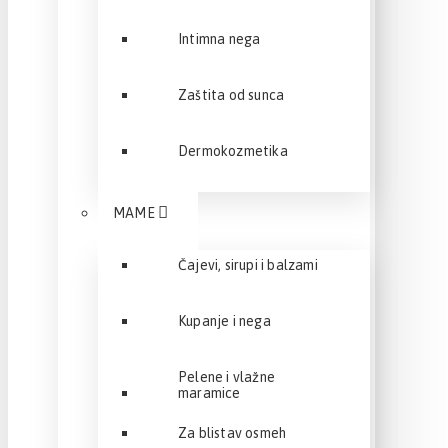
Intimna nega
Zaštita od sunca
Dermokozmetika
MAME
Čajevi, sirupi i balzami
Kupanje i nega
Pelene i vlažne
maramice
Za blistav osmeh