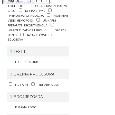
MINERALI
HOLESTEROL I
TRIGLICERIDI
GORNJI DISAJNI PUTEVI I
GRLO
KLIMAKS I PMS
MEMORIJA I CIRKULACIJA
PROŠIRENE
VENE I HEMOROIDI
URINARNI
PREPARATI I INKONTINENCIJA
VARENJE, ZATVOR I PROLIV
SPORT I
FITNES
JAČANJE KOSTIJU I
ZGLOBOVA
TEST 1
EU
ISLAND
BRZINA PROCESORA
FIDIFARM
FIDIFARM DOO.
BROJ JEZGARA
PHARMA S DOO.