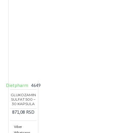
Dietpharm
4649
GLUKOZAMIN
SULFAT 500 –
30 KAPSULA
871,08 RSD
Viber
Whatsapp