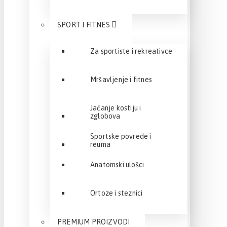
SPORT I FITNES
Za sportiste i rekreativce
Mršavljenje i fitnes
Jačanje kostiju i
zglobova
Sportske povrede i
reuma
Anatomski ulošci
Ortoze i steznici
PREMIUM PROIZVODI