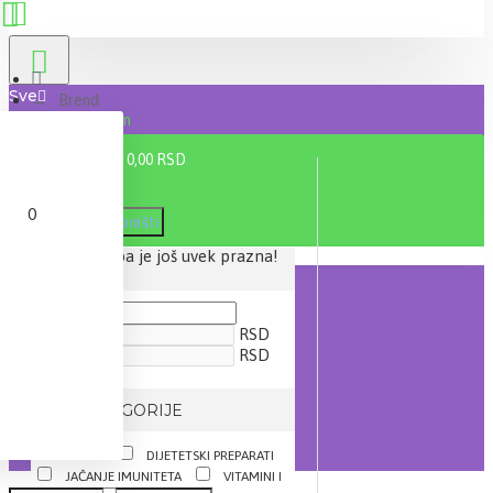
Sve
Brend
Dietpharm
0 proizvod(a) - 0,00 RSD
0
Filter
Poništi
Vaša korpa je još uvek prazna!
CENA
RSD
RSD
IZ KATEGORIJE
AKCIJE
DIJETETSKI PREPARATI
JAČANJE IMUNITETA
VITAMINI I