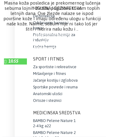
Masna koža posledica je prekomernog lučenja
sebuma lojnih žlezda, pogotovu tokom toplih
HIGIJENA I DEZINFEKCIJA
letnjih dana. Ove žlezde nalaze se ispod
Dezinfekcija
površine kože i imaju određenu ulogu u funkciji
Održavanje bazena i
naše kože. Naime, sebum nije ni tako loš jer
banja
štiti i hidrira našu kožu i ..
Profesionalna hemija za
industriju
DETALJNIJE
Kućna hemija
SPORT I FITNES
10
55
Za sportiste i rekreativce
Mršavljenje i fitnes
Jačanje kostiju i zglobova
Sportske povrede i reuma
Anatomski ulošci
Ortoze i steznici
MEDICINSKA SREDSTVA
BAMBO Pelene Nature 1
2-4 kg a22
BAMBO Pelene Nature 2