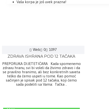
Vaša korpa je još uvek prazna!
Web
0
1097
ZDRAVA ISHRANA POD 12 TAČAKA
PREPORUKA DIJETETIČARA Kada spomenemo
zdravu hranu, svi bi voleli da živimo zdravo i da
se pravilno hranimo, ali bez konkretnih saveta
teško da ćemo uspeti u tome. Kao pomoć
sačinjen je spisak pod 12 tačaka, koji ćemo
sada podeliti sa Vama: Tačka ..
DETALJNIJE