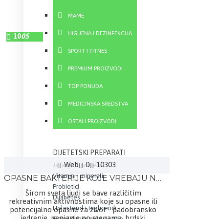
MAME
HIGIJENA I DEZINFEKCIJA
10
05
SPORT I FITNES
PREMIUM PROIZVODI
TOP PONUDA
MEDICINSKA SREDSTVA
OSTALI PROIZVODI
DIJETETSKI PREPARATI
Web
0
10303
Jačanje imuniteta
Vitamini i minerali
OPASNE BAKTERIJE KOJE VREBAJU NA GRADSKIM PLAŽAMA I BAZENIMA
Probiotici
Širom sveta ljudi se bave različitim
Dijabetes
rekreativnim aktivnostima koje su opasne ili
Holesterol i trigliceridi
potencijalno opasne za život - padobransko
jedrenje, penjanje po stenama, brdski
Gornji disajni putevi i grlo