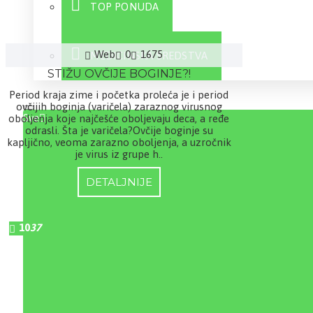
TOP PONUDA
Web
0
1675
MEDICINSKA SREDSTVA
STIŽU OVČIJE BOGINJE?!
Period kraja zime i početka proleća je i period
ovčijih boginja (varičela) zaraznog virusnog
Sve
oboljenja koje najčešće oboljevaju deca, a ređe
odrasli. Šta je varičela?Ovčije boginje su
kapljično, veoma zarazno oboljenja, a uzročnik
je virus iz grupe h..
DETALJNIJE
10
37