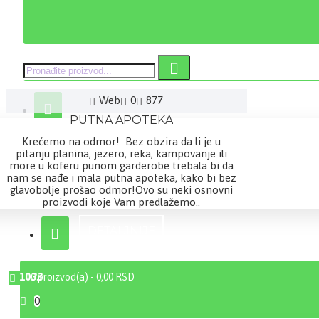
Web
0
877
PUTNA APOTEKA
Krećemo na odmor! Bez obzira da li je u
pitanju planina, jezero, reka, kampovanje ili
more u koferu punom garderobe trebala bi da
nam se nađe i mala putna apoteka, kako bi bez
glavobolje prošao odmor!Ovo su neki osnovni
proizvodi koje Vam predlažemo..
DETALJNIJE
10
33
0 proizvod(a) - 0,00 RSD
0