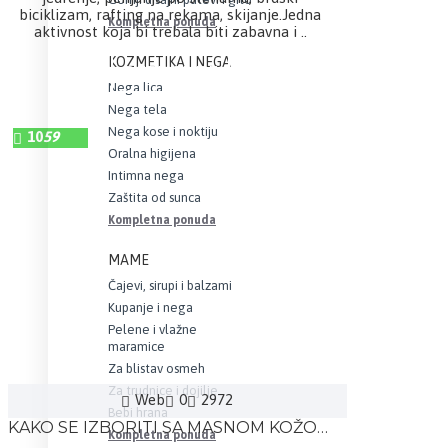
biciklizam, rafting na rekama, skijanje.Jedna
Kompletna ponuda
aktivnost koja bi trebala biti zabavna i ..
KOZMETIKA I NEGA
DETALJNIJE
Nega lica
Nega tela
Nega kose i noktiju
10
59
Oralna higijena
Intimna nega
Zaštita od sunca
Kompletna ponuda
MAME
Čajevi, sirupi i balzami
Kupanje i nega
Pelene i vlažne
maramice
Za blistav osmeh
Za trudnice i dojilje
Web
0
2972
Bebi hrana
KAKO SE IZBORITI SA MASNOM KOŽOM I AKNAMA
Kompletna ponuda