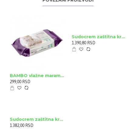
POVEZANI PROIZVODI
Sudocrem zaštitna krema 125g
1.390,80 RSD
BAMBO vlažne maramice a80
299,00 RSD
Sudocrem zaštitna krema 250g
1.382,00 RSD