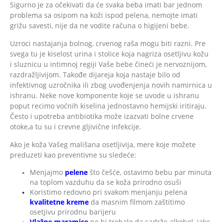
Sigurno je za očekivati da će svaka beba imati bar jednom
problema sa osipom na koži ispod pelena, nemojte imati
grižu savesti, nije da ne vodite računa o higijeni bebe.
Uzroci nastajanja bolnog, crvenog raša mogu biti razni. Pre
svega tu je kiselost urina i stolice koja nagriza osetljivu kožu
i sluznicu u intimnoj regiji Vaše bebe čineći je nervoznijom,
razdražljivijom. Takođe dijareja koja nastaje bilo od
infektivnog uzročnika ili zbog uvođenjenja novih namirnica u
ishranu. Neke nove komponente koje se uvode u ishranu
poput recimo voćnih kiselina jednostavno hemijski iritiraju.
Često i upotreba antibiotika može izazvati bolne crvene
otoke,a tu su i crevne gljivične infekcije.
Ako je koža Vašeg mališana osetljivija, mere koje možete
preduzeti kao preventivne su sledeće:
Menjajmo
pelene
što češće, ostavimo bebu par minuta
na toplom vazduhu da se koža prirodno osuši
Koristimo redovno pri svakom menjanju pelena
kvalitetne kreme
da masnim filmom zaštitimo
osetjivu prirodnu barijeru
Vlažne maramice
ne bi trebalo da sadrže alkohol, jake