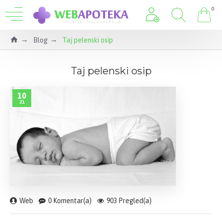
0
Blog
Taj pelenski osip
Taj pelenski osip
10
21
Web
0 Komentar(a)
903 Pregled(a)