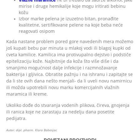
mirise i druge hemikalije koje mogu iritirati bebinu
kožu
Izbor marke pelena je izuzetno bitan, pronađite
kvalitetne, sertifikovane pelene na koje beba neće
reagovati osipom
Kada nastane problem pored gore navedenih mera možemo
još kupati bebu par minuta u mlakoj vodi ili blagoj kupki od
cveta kamilice. Kamilica ima protivupalno dejstvo i podstiče
epitelizaciju kože. Najbitnije da koža što više diše i da
smanjimo mogućnost dalje infekcije i razmnožavanje
bakterija i gljivica. Obratite pažnju i na ishranu i zapitajte se
da li ste ovih dana nešto menjali- da li uveli novu namirnicu
ili možda upotrebili novu marku komercijalnih vlažnih
maramica ili kreme.
Ukoliko dođe do stvaranja vodenih plikova, čireva, gnojenja
ili ranica koje ne zarastaju za nedelju dana posetite
pedijatra.
Autor: dipl. pharm. Klara Babenjac