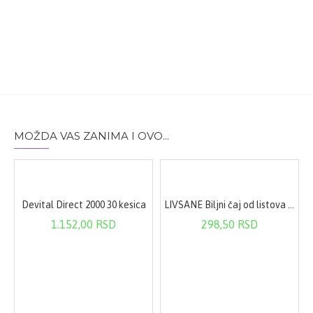
ograničenja (u dužem vremenskom periodu).
MOŽDA VAS ZANIMA I OVO...
kanje
Devital Direct 2000 30 kesica
LIVSANE Biljni čaj od listova uve 50g
1.152,00 RSD
298,50 RSD