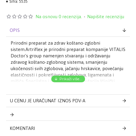
Šifra:
5535
Na osnovu 0 recenzija.
-
Napišite recenziju
OPIS
Prirodni preparat za zdrav koštano-zglobni
sistem.Artriflex je prirodni preparat kompanije VITALIS
Doctor's group namenjen stvaranju i održavanju
zdravog koštano-zglobnog sistema, smanjenju
ukočenosti svih zglobova, jačanju hrskavice, povećanju
elastičnosti i pokretljivosti zglobova, ligamenata i
mišića. Specijalna i jedinstvena formulacija klinički
dokazanih supstanci - glukozamina, hondroitina, MSM-
a i tamjana efikasno deluje na sve zglobove: koleno,
kuk, ostali zglobovi nogu i ruku i kičme i vrata. Artriflex
U CENU JE URAČUNAT IZNOS PDV-A
se preporučuje kao dodatak svakodnevnoj ishrani
osobama u stanjima zapaljenja i ukočenosti zglobova,
bola u zglobovima i artroze. Način upotrebe: Popiti dva
puta dnevno po jednu Artriflex kapsulu uz čašu vode.
KOMENTARI
Proizvod se može koristiti bez vremenskog