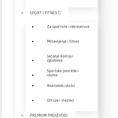
SPORT I FITNES
Za sportiste i rekreativce
Mršavljenje i fitnes
Jačanje kostiju i
zglobova
Sportske povrede i
reuma
Anatomski ulošci
Ortoze i steznici
PREMIUM PROIZVODI