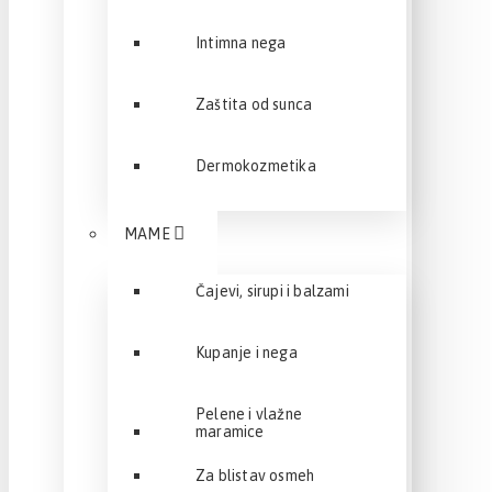
Intimna nega
Zaštita od sunca
Dermokozmetika
MAME
Čajevi, sirupi i balzami
Kupanje i nega
Pelene i vlažne
maramice
Za blistav osmeh