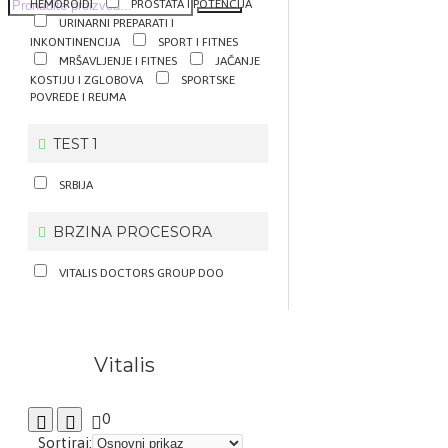
HEMOROIDI
PROSTATA I POTENCIJA
URINARNI PREPARATI I
INKONTINENCIJA
SPORT I FITNES
MRŠAVLJENJE I FITNES
JAČANJE
KOSTIJU I ZGLOBOVA
SPORTSKE
POVREDE I REUMA
TEST 1
SRBIJA
BRZINA PROCESORA
VITALIS DOCTORS GROUP DOO
Vitalis
0
Sortiraj: