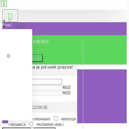
Sve
Brend
Vitalis
0 proizvod(a) - 0,00 RSD
0
Filter
Poništi
Vaša korpa je još uvek prazna!
CENA
RSD
RSD
IZ KATEGORIJE
DIJETETSKI PREPARATI
NERVOZA
I NESANICA
PROŠIRENE VENE I